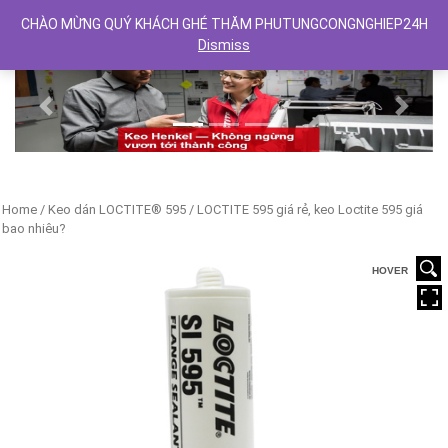
CHÀO MỪNG QUÝ KHÁCH GHÉ THĂM PHUTUNGCONGNGHIEP24H
Dismiss
Previous
Next
Home
/
Keo dán LOCTITE® 595
/ LOCTITE 595 giá rẻ, keo Loctite 595 giá
bao nhiêu?
HOVER