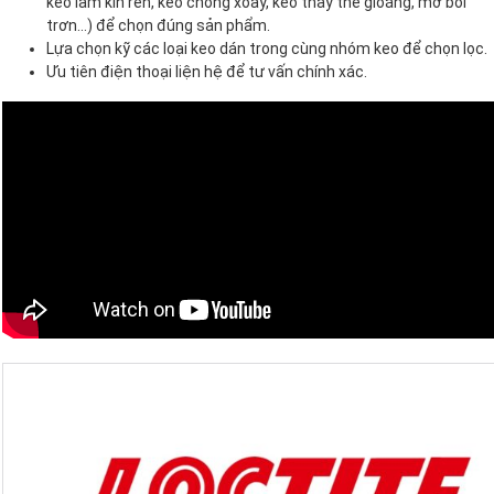
keo làm kín ren, keo chống xoay, keo thay thế gioăng, mỡ bôi
trơn…) để chọn đúng sản phẩm.
Lựa chọn kỹ các loại keo dán trong cùng nhóm keo để chọn lọc.
Ưu tiên điện thoại liện hệ để tư vấn chính xác.