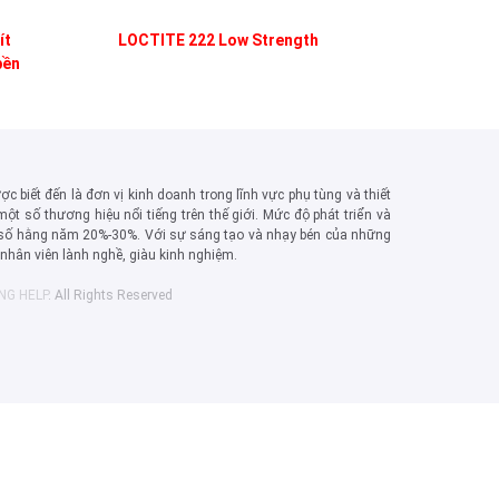
ít
LOCTITE 222 Low Strength
bền
c biết đến là đơn vị kinh doanh trong lĩnh vực phụ tùng và thiết
một số thương hiệu nổi tiếng trên thế giới. Mức độ phát triển và
số hằng năm 20%-30%. Với sự sáng tạo và nhạy bén của những
, nhân viên lành nghề, giàu kinh nghiệm.
ING HELP
. All Rights Reserved