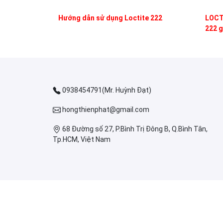
Hướng dẫn sử dụng Loctite 222
LOCTI
222 g
0938454791(Mr. Huỳnh Đạt)
hongthienphat@gmail.com
68 Đường số 27, P.Bình Trị Đông B, Q.Bình Tân,
Tp.HCM, Việt Nam