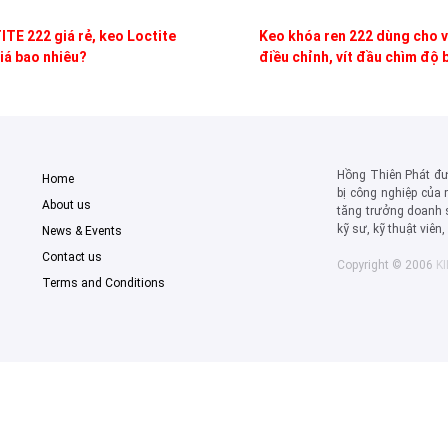
TE 222 giá rẻ, keo Loctite
Keo khóa ren 222 dùng cho v
iá bao nhiêu?
điều chỉnh, vít đầu chìm độ 
thấp
Hồng Thiên Phát đượ
Home
bị công nghiệp của 
About us
tăng trưởng doanh 
kỹ sư, kỹ thuật viên
News & Events
Contact us
Copyright © 2006
K
Terms and Conditions