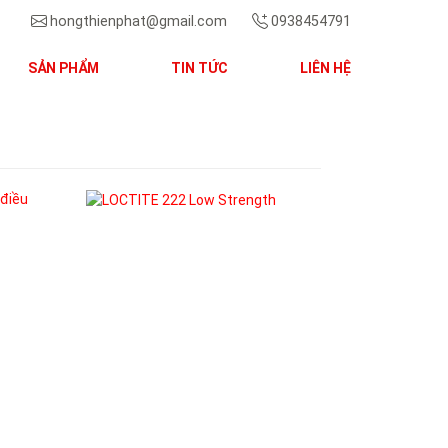
hongthienphat@gmail.com
0938454791
SẢN PHẨM
TIN TỨC
LIÊN HỆ
Next