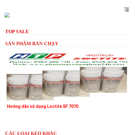
Previous
Next
TOP SALE
SẢN PHẨM BÁN CHẠY
Hướng dẫn sử dụng Loctite SF 7070
K
c
CÁC LOẠI KEO KHÁC