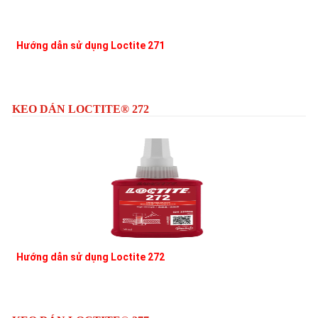
Hướng dẫn sử dụng Loctite 271
L
KEO DÁN LOCTITE® 272
Hướng dẫn sử dụng Loctite 272
L