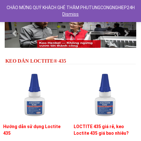
CHÀO MỪNG QUÝ KHÁCH GHÉ THĂM PHUTUNGCONGNGHIEP24H
Dismiss
Previous
Next
KEO DÁN LOCTITE® 435
Hướng dẫn sử dụng Loctite
LOCTITE 435 giá rẻ, keo
435
Loctite 435 giá bao nhiêu?