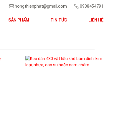
hongthienphat@gmail.com
0938454791
SẢN PHẨM
TIN TỨC
LIÊN HỆ
Next