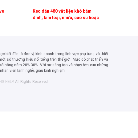
ve
Keo dán 480 vật liệu khó bám
dính, kim loại, nhựa, cao su hoặc
nam châm
c biết đến là đơn vị kinh doanh trong lĩnh vực phụ tùng và thiết
một số thương hiệu nổi tiếng trên thế giới. Mức độ phát triển và
số hằng năm 20%-30%. Với sự sáng tạo và nhạy bén của những
, nhân viên lành nghề, giàu kinh nghiệm.
ING HELP
. All Rights Reserved