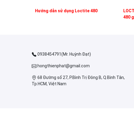
Hướng dẫn sử dụng Loctite 480
LOCTI
480 g
0938454791(Mr. Huỳnh Đạt)
hongthienphat@gmail.com
68 Đường số 27, P.Bình Trị Đông B, Q.Bình Tân,
Tp.HCM, Việt Nam