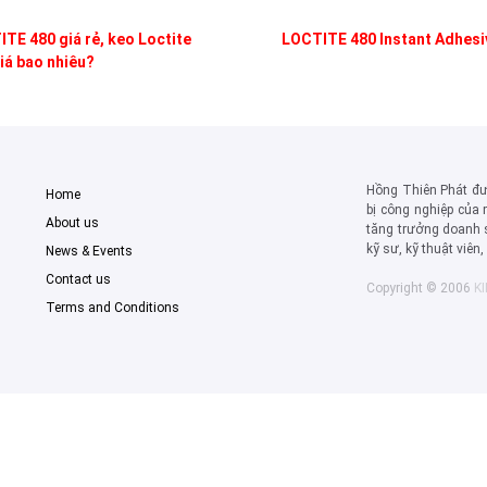
TE 480 giá rẻ, keo Loctite
LOCTITE 480 Instant Adhesi
iá bao nhiêu?
Hồng Thiên Phát đượ
Home
bị công nghiệp của 
About us
tăng trưởng doanh 
kỹ sư, kỹ thuật viên
News & Events
Contact us
Copyright © 2006
K
Terms and Conditions