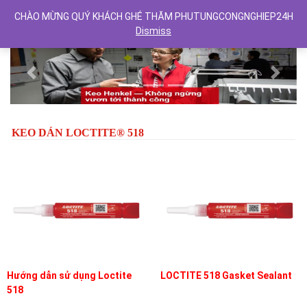
CHÀO MỪNG QUÝ KHÁCH GHÉ THĂM PHUTUNGCONGNGHIEP24H
Dismiss
Previous
Next
KEO DÁN LOCTITE® 518
Hướng dẫn sử dụng Loctite
LOCTITE 518 Gasket Sealant
518