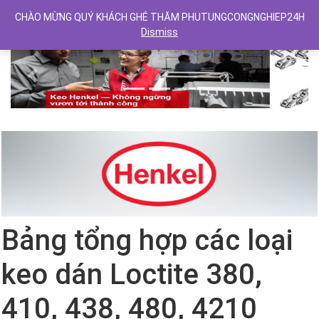
CHÀO MỪNG QUÝ KHÁCH GHÉ THĂM PHUTUNGCONGNGHIEP24H
Dismiss
Previous
Next
Bảng tổng hợp các loại
keo dán Loctite 380,
410, 438, 480, 4210