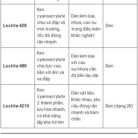
Keo
cyanoacrylate
Dán kim loại,
chịu va đập và
nhựa, cao su
Loctite 438
Đen
môi trường,
trong điều kiện
tốc độ đóng
khắc nghiệt
rắn nhanh
Keo
Dán kim loại
cyanoacrylate
với cao
Loctite 480
chịu lực cao,
Đen
su/nhựa cần
bền với ẩm và
độ bền lâu dài
va đập
Keo
Dán vật liệu
cyanoacrylate
khác nhau, yêu
2 thành phần,
Loctite 4210
cầu đóng rắn
Đen (dạng 2K)
lưu hóa nhanh,
nhanh và bám
có khả năng
chắc
lấp khe hở lớn