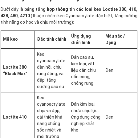
Dưới đây là
bảng tổng hợp thông tin các loại keo Loctite 380, 410,
438, 480, 4210
(thuộc nhóm keo Cyanoacrylate đặc biệt, tăng cường
tính năng cơ học và chịu môi trường):
Ứng dụng
Màu sắc /
Mã keo
Đặc tính chính
điển hình
Dạng
Keo
Dán cao su,
cyanoacrylate
kim loại, vật
Loctite 380
đàn hồi, chịu
liệu cần chịu
Đen
“Black Max”
rung động, va
uốn cong,
đập; tăng
chống rung
cường cao su
Keo
cyanoacrylate
Dán kim loại,
chịu va đập,
nhựa chịu lực;
Loctite 410
cải thiện khả
ứng dụng công
Đen
năng chống
nghiệp khắt
sốc nhiệt và
khe
môi trường