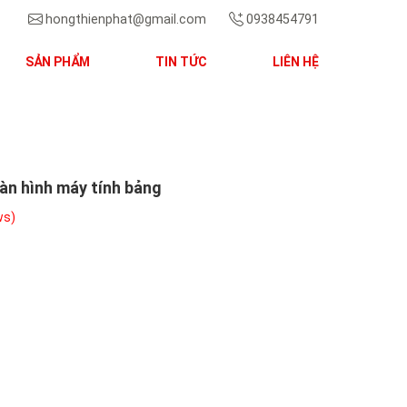
hongthienphat@gmail.com
0938454791
SẢN PHẨM
TIN TỨC
LIÊN HỆ
Next
àn hình máy tính bảng
ws)