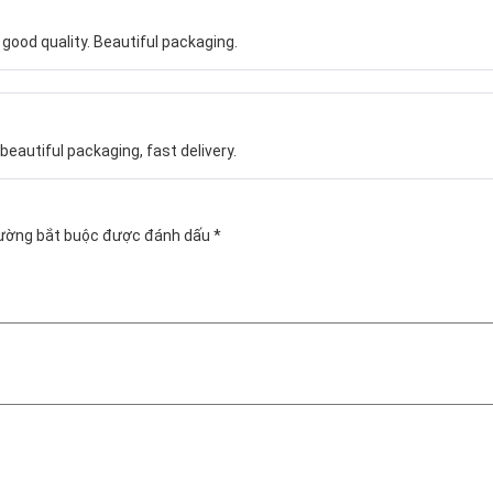
ood quality. Beautiful packaging.
beautiful packaging, fast delivery.
rường bắt buộc được đánh dấu
*