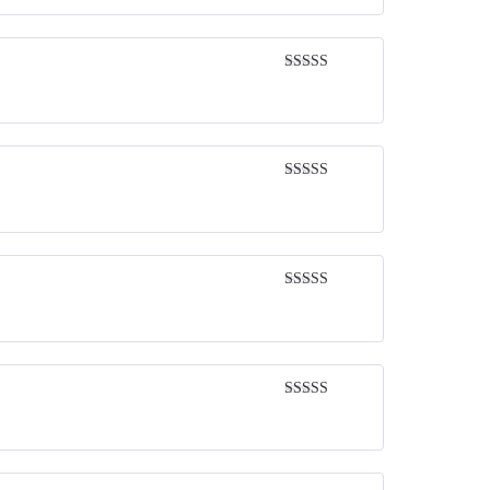
Rated
5
out
of 5
Rated
5
out
of 5
Rated
5
out
of 5
Rated
5
out
of 5