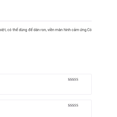
iệt, có thể dùng để dán ron, viền màn hình cảm ứng.Có
Rated
5
out
of 5
Rated
5
out
of 5