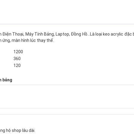
iện Thoại, Máy Tính Bảng, Laptop, Đồng Hồ…Là loại keo acrylic đặc b
m ứng, màn hình lúc thay thế.
1200
360
120
h bảng
ng hộ shop lâu dài.