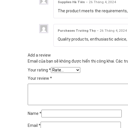
Supplies Hà Tiên
–
26 Tháng 4, 2024
The product meets the requirements, g
Purchases Trường Thọ
–
26 Tháng 4, 2024
Quality products, enthusiastic advice, 
Add a review
Email của bạn sẽ không được hiển thị công khai.
Các t
Your rating
*
Your review
*
Name
*
Email
*