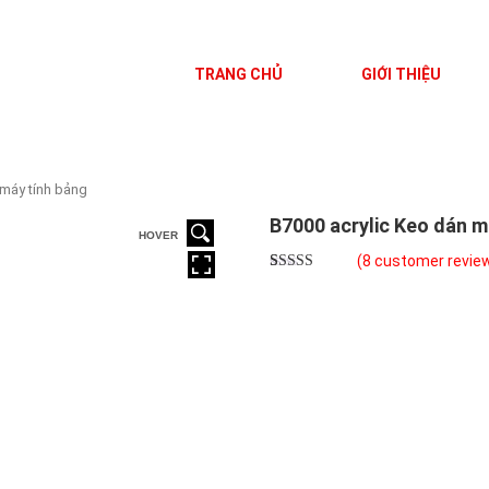
TRANG CHỦ
GIỚI THIỆU
 máy tính bảng
B7000 acrylic Keo dán m
HOVER
(
8
customer revie
Rated
8
5.00
out of 5
based on
customer
ratings