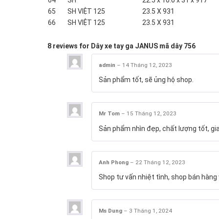
65
SH VIỆT 125
23.5 X 931
66
SH VIỆT 125
23.5 X 931
8 reviews for
Dây xe tay ga JANUS mã dây 756
admin
–
14 Tháng 12, 2023
Sản phẩm tốt, sẽ ủng hộ shop.
Mr Tom
–
15 Tháng 12, 2023
Sản phẩm nhìn đẹp, chất lượng tốt, gi
Anh Phong
–
22 Tháng 12, 2023
Shop tư vấn nhiệt tình, shop bán hàng 
Ms Dung
–
3 Tháng 1, 2024