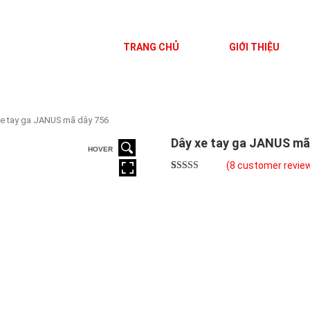
TRANG CHỦ
GIỚI THIỆU
xe tay ga JANUS mã dây 756
Dây xe tay ga JANUS mã
HOVER
(
8
customer revie
Rated
8
5.00
out of 5
based on
customer
ratings