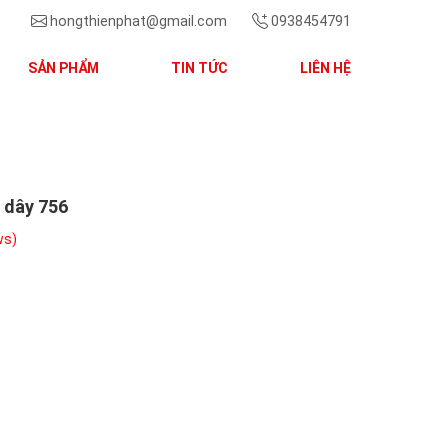
hongthienphat@gmail.com
0938454791
SẢN PHẨM
TIN TỨC
LIÊN HỆ
Next
 dây 756
HOVER
ws)