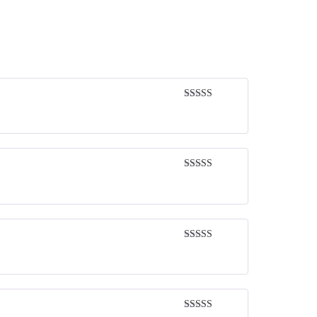
Rated
5
out
of 5
Rated
5
out
of 5
Rated
5
out
of 5