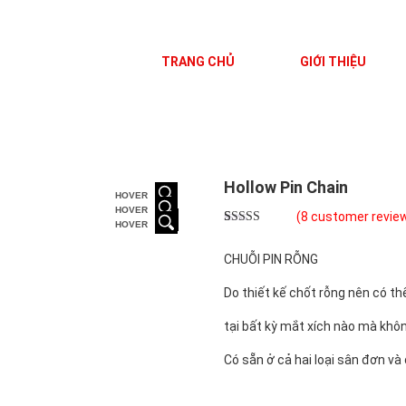
TRANG CHỦ
GIỚI THIỆU
Hollow Pin Chain
HOVER
HOVER
(
8
customer revie
HOVER
Rated
8
5.00
out of 5
CHUỖI PIN RỖNG
based on
customer
ratings
Do thiết kế chốt rỗng nên có th
tại bất kỳ mắt xích nào mà khôn
Có sẵn ở cả hai loại sân đơn và 