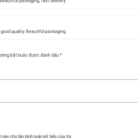
beautiful packaging, fast delivery.
ood quality. Beautiful packaging.
rường bắt buộc được đánh dấu
*
 này cho lần bình luận kế tiếp của tôi.