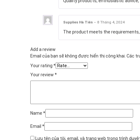
Quality products, enthusiastic advice, 
Supplies Hà Tiên
–
8 Tháng 4, 2024
The product meets the requirements, g
Add a review
Email của bạn sẽ không được hiển thị công khai.
Các t
Your rating
*
Your review
*
Name
*
Email
*
Lưu tên của tôi, email, và trang web trong trình duyệt