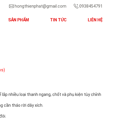
hongthienphat@gmail.com
0938454791
SẢN PHẨM
TIN TỨC
LIÊN HỆ
Next
ws)
ể lắp nhiều loại thanh ngang, chốt và phụ kiện tùy chỉnh
g cần tháo rời dây xích.
đôi.