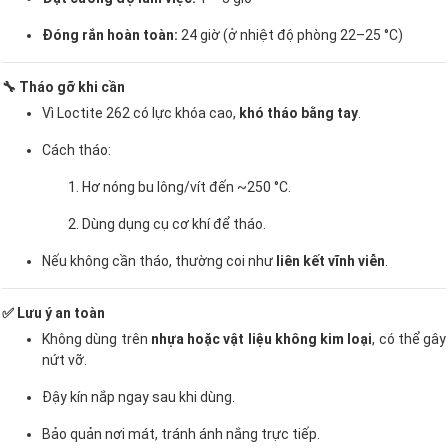
Đóng rắn hoàn toàn:
24 giờ (ở nhiệt độ phòng 22–25 °C)
🔧 Tháo gỡ khi cần
Vì Loctite 262 có lực khóa cao,
khó tháo bằng tay
.
Cách tháo:
Hơ nóng bu lông/vít đến ~250 °C.
Dùng dụng cụ cơ khí để tháo.
Nếu không cần tháo, thường coi như
liên kết vĩnh viễn
.
✅ Lưu ý an toàn
Không dùng trên
nhựa hoặc vật liệu không kim loại
, có thể gây
nứt vỡ.
Đậy kín nắp ngay sau khi dùng.
Bảo quản nơi mát, tránh ánh nắng trực tiếp.