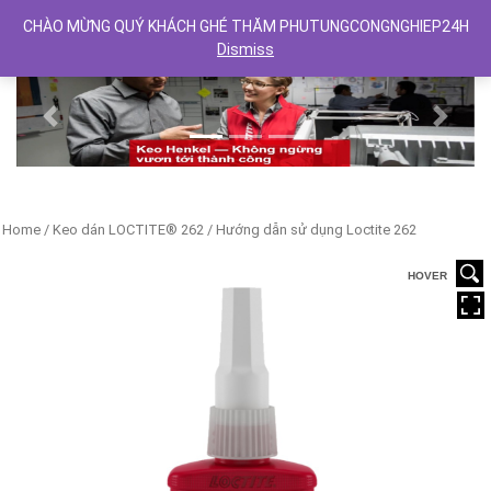
CHÀO MỪNG QUÝ KHÁCH GHÉ THĂM PHUTUNGCONGNGHIEP24H
Dismiss
Previous
Next
Home
/
Keo dán LOCTITE® 262
/ Hướng dẫn sử dụng Loctite 262
HOVER