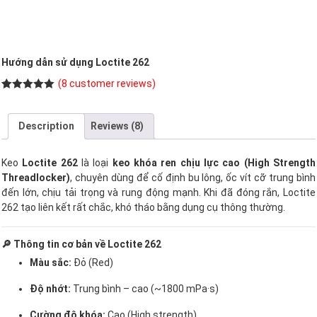
Hướng dẫn sử dụng Loctite 262
(
8
customer reviews)
Rated
8
5.00
out of 5
based on
Description
Reviews (8)
customer
ratings
Keo
Loctite 262
là loại
keo khóa ren chịu lực cao (High Strength
Threadlocker)
, chuyên dùng để cố định bu lông, ốc vít cỡ trung bình
đến lớn, chịu tải trọng và rung động mạnh. Khi đã đóng rắn, Loctite
262 tạo liên kết rất chắc, khó tháo bằng dụng cụ thông thường.
🔎 Thông tin cơ bản về Loctite 262
Màu sắc:
Đỏ (Red)
Độ nhớt:
Trung bình – cao (~1800 mPa·s)
Cường độ khóa:
Cao (High strength)