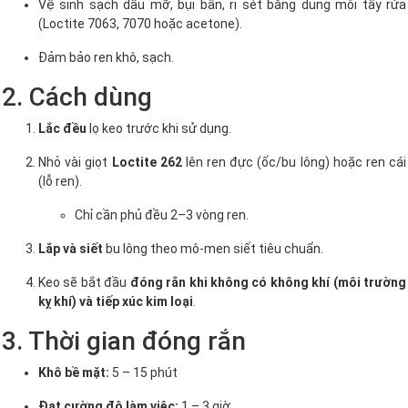
Vệ sinh sạch dầu mỡ, bụi bẩn, rỉ sét bằng dung môi tẩy rửa
(Loctite 7063, 7070 hoặc acetone).
Đảm bảo ren khô, sạch.
2. Cách dùng
Lắc đều
lọ keo trước khi sử dụng.
Nhỏ vài giọt
Loctite 262
lên ren đực (ốc/bu lông) hoặc ren cái
(lỗ ren).
Chỉ cần phủ đều 2–3 vòng ren.
Lắp và siết
bu lông theo mô-men siết tiêu chuẩn.
Keo sẽ bắt đầu
đóng rắn khi không có không khí (môi trường
kỵ khí) và tiếp xúc kim loại
.
3. Thời gian đóng rắn
Khô bề mặt:
5 – 15 phút
Đạt cường độ làm việc:
1 – 3 giờ