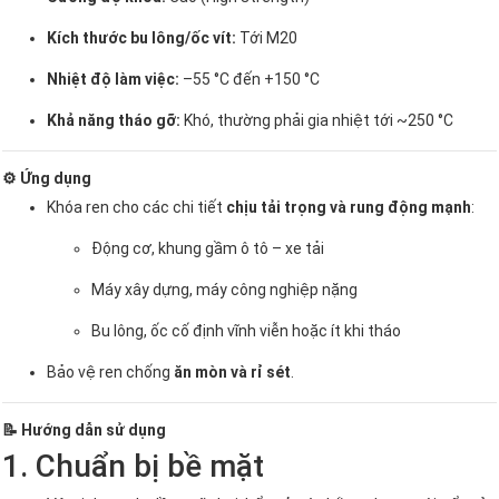
Kích thước bu lông/ốc vít:
Tới M20
Nhiệt độ làm việc:
–55 °C đến +150 °C
Khả năng tháo gỡ:
Khó, thường phải gia nhiệt tới ~250 °C
⚙️ Ứng dụng
Khóa ren cho các chi tiết
chịu tải trọng và rung động mạnh
:
Động cơ, khung gầm ô tô – xe tải
Máy xây dựng, máy công nghiệp nặng
Bu lông, ốc cố định vĩnh viễn hoặc ít khi tháo
Bảo vệ ren chống
ăn mòn và rỉ sét
.
📝 Hướng dẫn sử dụng
1. Chuẩn bị bề mặt