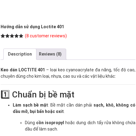
Hướng dẫn sử dụng Loctite 401
(
8
customer reviews)
Rated
8
5.00
out of 5
based on
Description
Reviews (8)
customer
ratings
Keo dán LOCTITE 401
– loại keo cyanoacrylate đa năng, tốc độ cao,
chuyên dùng cho kim loại, nhựa, cao su và các vật liệu khác:
1️⃣ Chuẩn bị bề mặt
Làm sạch bề mặt
: Bề mặt cần dán phải
sạch, khô, không có
dầu mỡ, bụi bẩn hoặc oxit
.
Dùng
cồn isopropyl
hoặc dung dịch tẩy rửa không chứa
dầu để làm sạch.