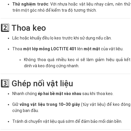
Thử nghiệm trước
: Với nhựa hoặc vật liệu nhạy cảm, nên thử
trên một góc nhỏ để kiểm tra độ tương thích.
2️⃣ Thoa keo
Lắc hoặc khuấy đều lọ keo trước khi sử dụng nếu cần.
Thoa
một lớp mỏng LOCTITE 401
lên
một mặt
của vật liệu.
Không thoa quá nhiều keo vì sẽ làm giảm hiệu quả kết
dính và keo đông cứng nhanh.
3️⃣ Ghép nối vật liệu
Nhanh chóng
ép hai bề mặt vào nhau
sau khi thoa keo.
Giữ
vững vật liệu trong 10–30 giây
(tùy vật liệu) để keo đông
cứng ban đầu.
Tránh di chuyển vật liệu quá sớm để đảm bảo mối dán bền.