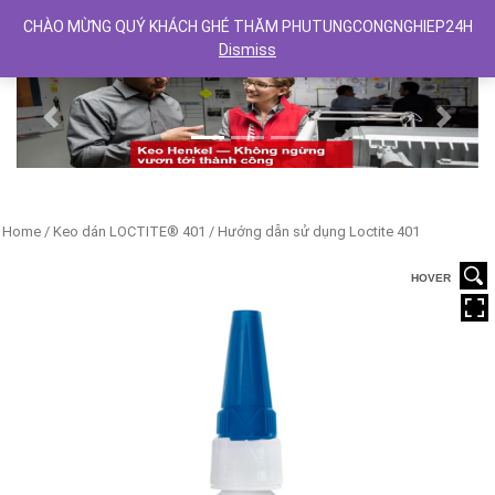
CHÀO MỪNG QUÝ KHÁCH GHÉ THĂM PHUTUNGCONGNGHIEP24H
Dismiss
Previous
Next
Home
/
Keo dán LOCTITE® 401
/ Hướng dẫn sử dụng Loctite 401
HOVER