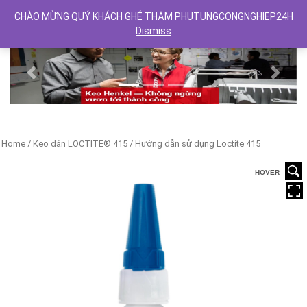
CHÀO MỪNG QUÝ KHÁCH GHÉ THĂM PHUTUNGCONGNGHIEP24H
Dismiss
Previous
Next
Home
/
Keo dán LOCTITE® 415
/ Hướng dẫn sử dụng Loctite 415
HOVER