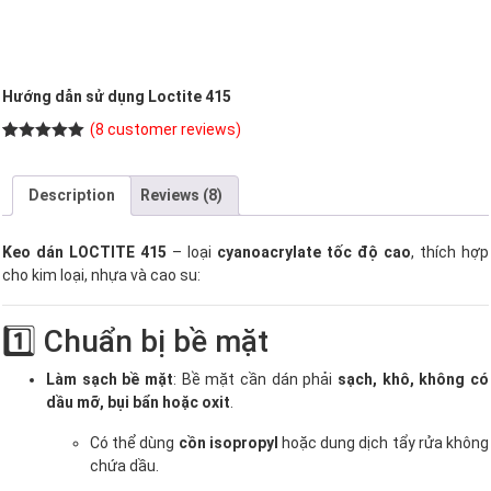
Hướng dẫn sử dụng Loctite 415
(
8
customer reviews)
Rated
8
5.00
out of 5
based on
Description
Reviews (8)
customer
ratings
Keo dán LOCTITE 415
– loại
cyanoacrylate tốc độ cao
, thích hợp
cho kim loại, nhựa và cao su:
1️⃣ Chuẩn bị bề mặt
Làm sạch bề mặt
: Bề mặt cần dán phải
sạch, khô, không có
dầu mỡ, bụi bẩn hoặc oxit
.
Có thể dùng
cồn isopropyl
hoặc dung dịch tẩy rửa không
chứa dầu.