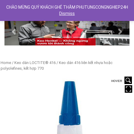
CHÀO MỪNG QUÝ KHÁCH GHÉ THĂM PHUTUNGCONGNGHIEP24H
Dismiss
Previous
Next
Home
/
Keo dán LOCTITE® 416
/ Keo dán 416 liên kết nhựa hoặc
polyolefines, kết hợp 770
HOVER