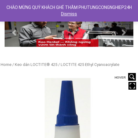
CHÀO MỪNG QUÝ KHÁCH GHÉ THĂM PHUTUNGCONGNGHIEP24H
Dismiss
Previous
Next
Home
/
Keo dán LOCTITE® 425
/ LOCTITE 425 Ethyl Cyanoacrylate
HOVER