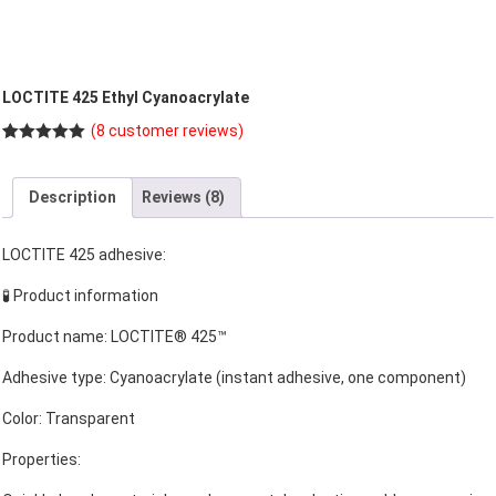
LOCTITE 425 Ethyl Cyanoacrylate
(
8
customer reviews)
Rated
8
5.00
out of 5
based on
Description
Reviews (8)
customer
ratings
LOCTITE 425 adhesive:
🧪 Product information
Product name: LOCTITE® 425™
Adhesive type: Cyanoacrylate (instant adhesive, one component)
Color: Transparent
Properties: