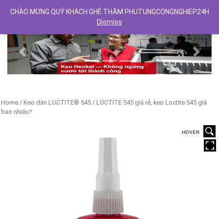
CHÀO MỪNG QUÝ KHÁCH GHÉ THĂM PHUTUNGCONGNGHIEP24H
Dismiss
Previous
Next
Home
/
Keo dán LOCTITE® 545
/ LOCTITE 545 giá rẻ, keo Loctite 545 giá
bao nhiêu?
HOVER