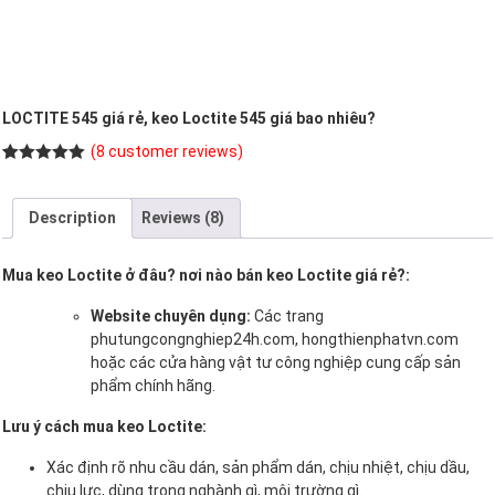
LOCTITE 545 giá rẻ, keo Loctite 545 giá bao nhiêu?
(
8
customer reviews)
Rated
8
5.00
out of 5
based on
Description
Reviews (8)
customer
ratings
Mua keo Loctite ở đâu? nơi nào bán keo Loctite giá rẻ?:
Website chuyên dụng:
Các trang
phutungcongnghiep24h.com, hongthienphatvn.com
hoặc các cửa hàng vật tư công nghiệp cung cấp sản
phẩm chính hãng.
Lưu ý cách mua keo Loctite:
Xác định rõ nhu cầu dán, sản phẩm dán, chịu nhiệt, chịu dầu,
chịu lực, dùng trong nghành gì, môi trường gì.