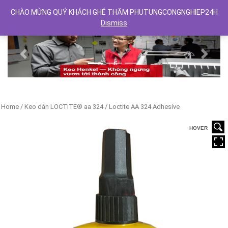
CHÀO MỪNG QUÝ KHÁCH GHÉ THĂM PHUTUNGCONGNGHIEP24H
Dismiss
Previous
Next
Home
/
Keo dán LOCTITE® aa 324
/ Loctite AA 324 Adhesive
HOVER