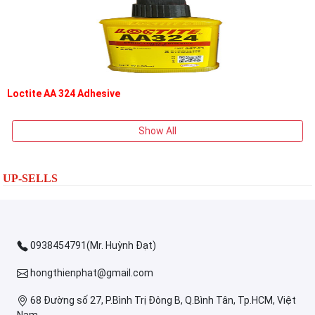
Loctite AA 324 Adhesive
Show All
UP-SELLS
0938454791(Mr. Huỳnh Đạt)
hongthienphat@gmail.com
68 Đường số 27, P.Bình Trị Đông B, Q.Bình Tân, Tp.HCM, Việt
Nam