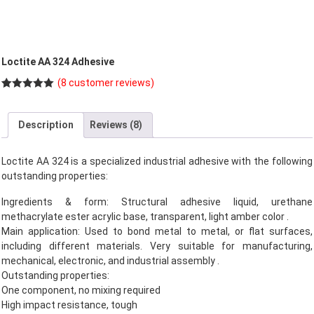
Loctite AA 324 Adhesive
(
8
customer reviews)
Rated
8
5.00
out of 5
based on
Description
Reviews (8)
customer
ratings
Loctite AA 324 is a specialized industrial adhesive with the following
outstanding properties:
Ingredients & form: Structural adhesive liquid, urethane
methacrylate ester acrylic base, transparent, light amber color .
Main application: Used to bond metal to metal, or flat surfaces,
including different materials. Very suitable for manufacturing,
mechanical, electronic, and industrial assembly .
Outstanding properties:
One component, no mixing required
High impact resistance, tough