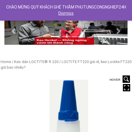
CHÀO MỪNG QUÝ KHÁCH GHÉ THĂM PHUTUNGCONGNGHIEP24H
Dismiss
Previous
Next
Home
/
Keo dán LOCTITE® ft 220
/ LOCTITE FT220 giá rẻ, keo Loctite FT220
giá bao nhiêu?
HOVER