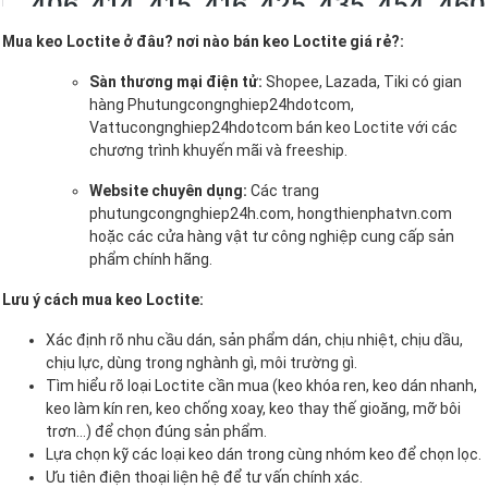
Mua keo Loctite ở đâu? nơi nào bán keo Loctite giá rẻ?:
Sàn thương mại điện tử:
Shopee, Lazada, Tiki có gian
hàng Phutungcongnghiep24hdotcom,
Vattucongnghiep24hdotcom bán keo Loctite với các
chương trình khuyến mãi và freeship.
Website chuyên dụng:
Các trang
phutungcongnghiep24h.com, hongthienphatvn.com
hoặc các cửa hàng vật tư công nghiệp cung cấp sản
phẩm chính hãng.
Lưu ý cách mua keo Loctite:
Xác định rõ nhu cầu dán, sản phẩm dán, chịu nhiệt, chịu dầu,
chịu lực, dùng trong nghành gì, môi trường gì.
Tìm hiểu rõ loại Loctite cần mua (keo khóa ren, keo dán nhanh,
keo làm kín ren, keo chống xoay, keo thay thế gioăng, mỡ bôi
trơn…) để chọn đúng sản phẩm.
Lựa chọn kỹ các loại keo dán trong cùng nhóm keo để chọn lọc.
Ưu tiên điện thoại liện hệ để tư vấn chính xác.