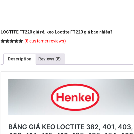
LOCTITE FT220 giá rẻ, keo Loctite FT220 giá bao nhiêu?
(
8
customer reviews)
Rated
8
5.00
out of 5
based on
Description
Reviews (8)
customer
ratings