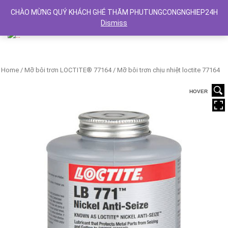
CHÀO MỪNG QUÝ KHÁCH GHÉ THĂM PHUTUNGCONGNGHIEP24H
Dismiss
Previous
Next
Home
/
Mỡ bôi trơn LOCTITE® 77164
/ Mỡ bôi trơn chịu nhiệt loctite 77164
HOVER