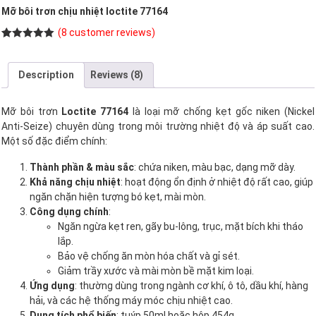
Mỡ bôi trơn chịu nhiệt loctite 77164
(
8
customer reviews)
Rated
8
5.00
out of 5
based on
Description
Reviews (8)
customer
ratings
Mỡ bôi trơn
Loctite 77164
là loại mỡ chống kẹt gốc niken (Nickel
Anti-Seize) chuyên dùng trong môi trường nhiệt độ và áp suất cao.
Một số đặc điểm chính:
Thành phần & màu sắc
: chứa niken, màu bạc, dạng mỡ dày.
Khả năng chịu nhiệt
: hoạt động ổn định ở nhiệt độ rất cao, giúp
ngăn chặn hiện tượng bó kẹt, mài mòn.
Công dụng chính
:
Ngăn ngừa kẹt ren, gãy bu-lông, trục, mặt bích khi tháo
lắp.
Bảo vệ chống ăn mòn hóa chất và gỉ sét.
Giảm trầy xước và mài mòn bề mặt kim loại.
Ứng dụng
: thường dùng trong ngành cơ khí, ô tô, dầu khí, hàng
hải, và các hệ thống máy móc chịu nhiệt cao.
Dung tích phổ biến
: tuýp 50ml hoặc hộp 454g.