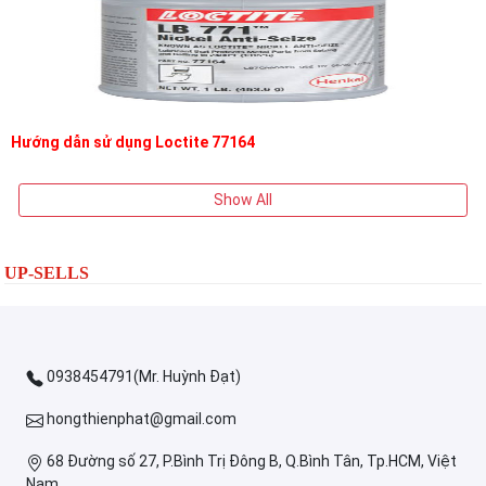
Hướng dẫn sử dụng Loctite 77164
Show All
UP-SELLS
0938454791(Mr. Huỳnh Đạt)
hongthienphat@gmail.com
68 Đường số 27, P.Bình Trị Đông B, Q.Bình Tân, Tp.HCM, Việt
Nam