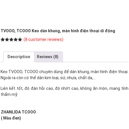
TVOOO, TCOOO Keo dán khung, màn hình điện thoại di động
(
8
customer reviews)
Rated
8
5.00
out of 5
based on
Description
Reviews (8)
customer
ratings
Keo TVOOO, TCOOO chuyên dùng để dán khung, màn hình điện thoại.
Ngoài ra còn có thể dán kim loại, sứ, nhựa, chất da,…
Liên kết tốt, độ đàn hồi cao, độ nhớt cao, không ăn mòn, mang tính
thẩm mỹ.
ZHANLIDA TCOOO
( Màu đen)