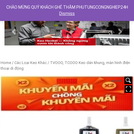
CHÀO MỪNG QUÝ KHÁCH GHÉ THĂM PHUTUNGCONGNGHIEP24H
Dismiss
Previous
Next
Home
/
Các Loại Keo Khác
/ TVOOO, TCOOO Keo dán khung, màn hình điện
thoại di động
HOVER