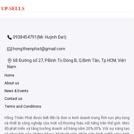
UP-SELLS
0938454791(Mr. Huỳnh Đạt)
hongthienphat@gmail.com
68 Đường số 27, P.Bình Trị Đông B, Q.Bình Tân, Tp.HCM, Việt
Nam
Home
About us
News & Events
Contact us
Terms and Conditions
Hồng Thiên Phát được biết đến là đơn vị kinh doanh trong lĩnh vực phụ tùng
và thiết bị công nghiệp của một số thương hiệu nổi tiếng trên thế giới. Mức
độ phát triển và tăng trưởng doanh số hằng năm 20%-30%. Với sự sáng tạo
và nhạy bén của những kỹ sư, kỹ thuật viên, nhân viên lành nghề, giàu kinh