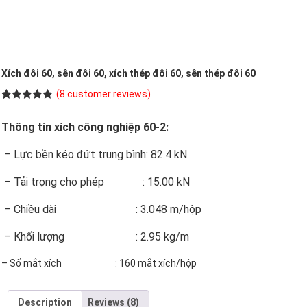
Xích đôi 60, sên đôi 60, xích thép đôi 60, sên thép đôi 60
(
8
customer reviews)
Rated
8
5.00
out of 5
Thông tin xích công nghiệp 60-2:
based on
customer
ratings
– Lực bền kéo đứt trung bình: 82.4 kN
– Tải trọng cho phép : 15.00 kN
– Chiều dài : 3.048 m/hộp
– Khối lượng : 2.95 kg/m
– Số mắt xích : 160 mắt xích/hộp
Description
Reviews (8)