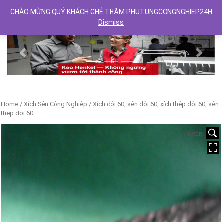
CHÀO MỪNG QUÝ KHÁCH GHÉ THĂM PHUTUNGCONGNGHIEP24H
Dismiss
Previous
Next
Home
/
Xích Sên Công Nghiệp
/ Xích đôi 60, sên đôi 60, xích thép đôi 60, sên
thép đôi 60
HOVER