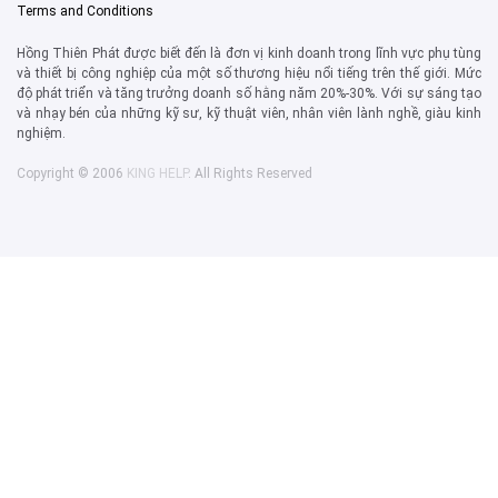
Terms and Conditions
Hồng Thiên Phát được biết đến là đơn vị kinh doanh trong lĩnh vực phụ tùng
và thiết bị công nghiệp của một số thương hiệu nổi tiếng trên thế giới. Mức
độ phát triển và tăng trưởng doanh số hằng năm 20%-30%. Với sự sáng tạo
và nhạy bén của những kỹ sư, kỹ thuật viên, nhân viên lành nghề, giàu kinh
nghiệm.
Copyright © 2006
KING HELP
. All Rights Reserved