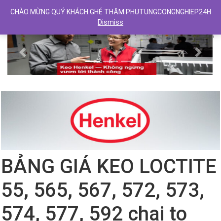
CHÀO MỪNG QUÝ KHÁCH GHÉ THĂM PHUTUNGCONGNGHIEP24H
Dismiss
Previous
Next
BẢNG GIÁ KEO LOCTITE
55, 565, 567, 572, 573,
574, 577, 592 chai to