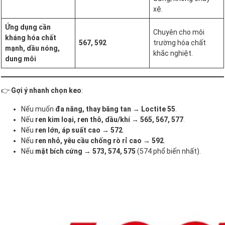
xệ.
Ứng dụng cần
Chuyên cho môi
kháng hóa chất
567, 592
trường hóa chất
mạnh, dầu nóng,
khắc nghiệt.
dung môi
👉
Gợi ý nhanh chọn keo
:
Nếu muốn
đa năng, thay băng tan
→
Loctite 55
.
Nếu
ren kim loại, ren thô, dầu/khí
→
565, 567, 577
.
Nếu
ren lớn, áp suất cao
→
572
.
Nếu
ren nhỏ, yêu cầu chống rò rỉ cao
→
592
.
Nếu
mặt bích cứng
→
573, 574, 575
(574 phổ biến nhất).