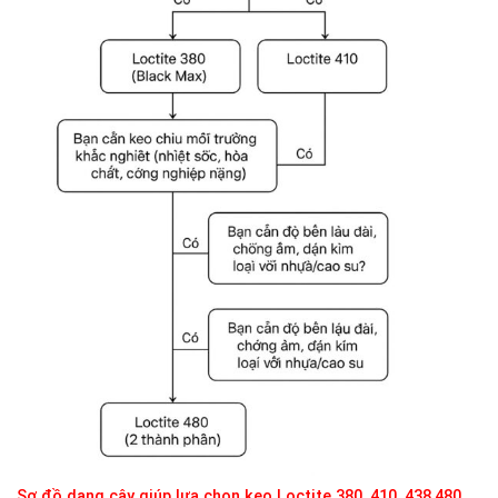
Sơ đồ dạng cây giúp lựa chọn keo Loctite 380, 410, 438,480,