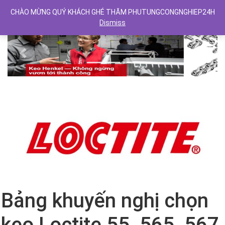
CHÀO MỪNG QUÝ KHÁCH GHÉ THĂM PHUTUNGCONGNGHIEP24H
Dismiss
Previous
Next
Bảng khuyến nghị chọn
keo Loctite 55, 565, 567,