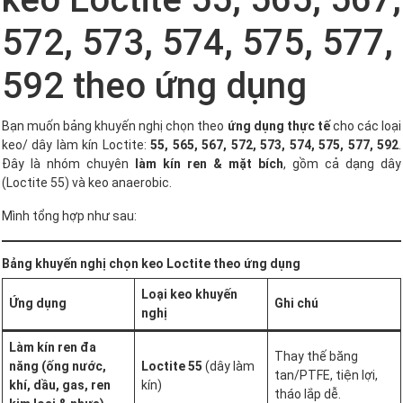
572, 573, 574, 575, 577,
592 theo ứng dụng
Bạn muốn bảng khuyến nghị chọn theo
ứng dụng thực tế
cho các loại
keo/ dây làm kín Loctite:
55, 565, 567, 572, 573, 574, 575, 577, 592
.
Đây là nhóm chuyên
làm kín ren & mặt bích
, gồm cả dạng dây
(Loctite 55) và keo anaerobic.
Mình tổng hợp như sau:
Bảng khuyến nghị chọn keo Loctite theo ứng dụng
Loại keo khuyến
Ứng dụng
Ghi chú
nghị
Làm kín ren đa
Thay thế băng
năng (ống nước,
Loctite 55
(dây làm
tan/PTFE, tiện lợi,
khí, dầu, gas, ren
kín)
tháo lắp dễ.