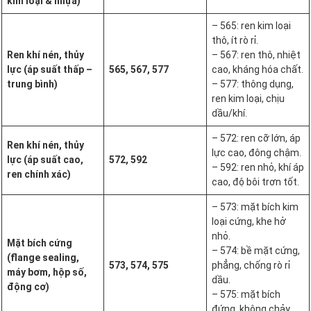
kim loại & nhựa)
– 565: ren kim loại
thô, ít rò rỉ.
Ren khí nén, thủy
– 567: ren thô, nhiệt
lực (áp suất thấp –
565, 567, 577
cao, kháng hóa chất.
trung bình)
– 577: thông dụng,
ren kim loại, chịu
dầu/khí.
– 572: ren cỡ lớn, áp
Ren khí nén, thủy
lực cao, đông chậm.
lực (áp suất cao,
572, 592
– 592: ren nhỏ, khí áp
ren chính xác)
cao, độ bôi trơn tốt.
– 573: mặt bích kim
loại cứng, khe hở
nhỏ.
Mặt bích cứng
– 574: bề mặt cứng,
(flange sealing,
573, 574, 575
phẳng, chống rò rỉ
máy bơm, hộp số,
dầu.
động cơ)
– 575: mặt bích
đứng, không chảy