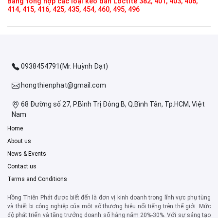
Bảng tổng hợp các loại keo dán Loctite 382, 401, 403, 406,
414, 415, 416, 425, 435, 454, 460, 495, 496
0938454791(Mr. Huỳnh Đạt)
hongthienphat@gmail.com
68 Đường số 27, P.Bình Trị Đông B, Q.Bình Tân, Tp.HCM, Việt
Nam
Home
About us
News & Events
Contact us
Terms and Conditions
Hồng Thiên Phát được biết đến là đơn vị kinh doanh trong lĩnh vực phụ tùng
và thiết bị công nghiệp của một số thương hiệu nổi tiếng trên thế giới. Mức
độ phát triển và tăng trưởng doanh số hằng năm 20%-30%. Với sự sáng tạo