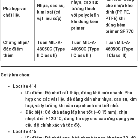
nhựa, cao su;
Nhựa, cao su,
cho nhựa khó
Phù hợp với
tương thích
kim loại (cả
dính (PP, PE,
chất liệu
với polyolefin
vật liệu xốp)
PTFE) khi
khi dùng kèm
dùng kèm
primer
primer SF 770
Chứng nhận/
Tuân MIL-A-
Tuân MIL-A-
Tuân MIL-A-
đặc điểm
46050C (Type
46050C (Type
46050C (Type
thêm
II Class II)
I Class III)
II Class III)
Gợi ý lựa chọn:
Loctite 414
Ưu điểm: Độ nhớt rất thấp, đóng khô cực nhanh. Phù
hợp cho các vật liệu dễ dàng dán như nhựa, cao su, kim
loại, và lý tưởng khi cần ráp nhanh chi tiết nhỏ.
Đặc biệt: Có khả năng lấp khe tốt (~0.15 mm), chịu
nhiệt đến +120 °C, đáng tin cậy cho các ứng dụng yêu
cầu độ chính xác và tốc độ.
Loctite 415