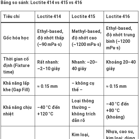
Bảng so sánh: Loctite 414 vs 415 vs 416
Tiêu chí
Loctite 414
Loctite 415
Loctite 416
Ethyl-based,
Ethyl-based,
Methyl-based,
độ nhớt trung
Gốc hóa học
độ nhớt thấp
độ nhớt cao
bình (~1200
(~90 mPa·s)
(~1200 mPa·s)
mPa·s)
Thời gian cố
Rất nhanh:
Nhanh: ~20–
Khoảng 20–40
định (Fixture
~2–10 giây
40 giây
giây
time)
Khả năng lấp
– không cụ
≈ 0.15 mm
≈ 0.15 mm
khe (Gap Fill)
thể –
Loại thông
–40 °C đến
Khả năng chịu
–40 °C đến
thường –
+80 °C
nhiệt
+120 °C
không trích
(khoảng)
dẫn rõ
Nhựa, cao su,
Kim loại,
kim loại; dùng