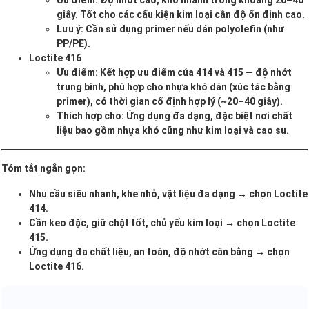
Ưu điểm: Độ nhớt cao, khô nhanh trong khoảng 20–40
giây. Tốt cho các cấu kiện kim loại cần độ ổn định cao.
Lưu ý: Cần sử dụng primer nếu dán polyolefin (như
PP/PE).
Loctite 416
Ưu điểm: Kết hợp ưu điểm của 414 và 415 — độ nhớt
trung bình, phù hợp cho nhựa khó dán (xúc tác bằng
primer), có thời gian cố định hợp lý (~20–40 giây).
Thích hợp cho: Ứng dụng đa dạng, đặc biệt nơi chất
liệu bao gồm nhựa khó cũng như kim loại và cao su.
Tóm tắt ngắn gọn:
Nhu cầu siêu nhanh, khe nhỏ, vật liệu đa dạng → chọn Loctite
414.
Cần keo đặc, giữ chặt tốt, chủ yếu kim loại → chọn Loctite
415.
Ứng dụng đa chất liệu, an toàn, độ nhớt cân bằng → chọn
Loctite 416.