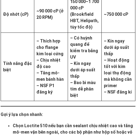
150 000–1 700
000 cP
~90 000 cP (ở
Độ nhớt (cP)
(Brookfield
~750 000 cP
20 RPM)
HBT, Helipath,
tùy tốc độ)
– Có huỳnh
– Thích hợp
– Kín ngay
quang để
cho flange
dưới áp suất
kiểm tra bằng
kim loại cứng
thấp
UV
– Chịu nhiệt
– Hoạt động
Tính năng đặc
– Kín ngay
độ cao
tốt với kim
biệt
dưới áp suất
– Tăng mô-
loại thụ động
thấp
men bánh hàn
mà không cần
– Bao bì màu
– NSF P1
primer
tím dễ phân
đăng ký
– NSF đăng kí
biệt
Gợi ý lựa chọn nhanh:
Chọn Loctite 510 nếu bạn cần sealant chịu nhiệt cao và tăng
mô-men vặn bên ngoài, cho các bộ phận như hộp số hoặc vỏ