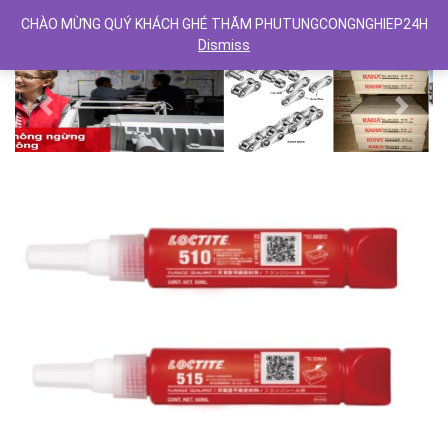
CHÀO MỪNG QUÝ KHÁCH GHÉ THĂM PHUTUNGCONGNGHIEP24H
Dismiss
Previous
Next