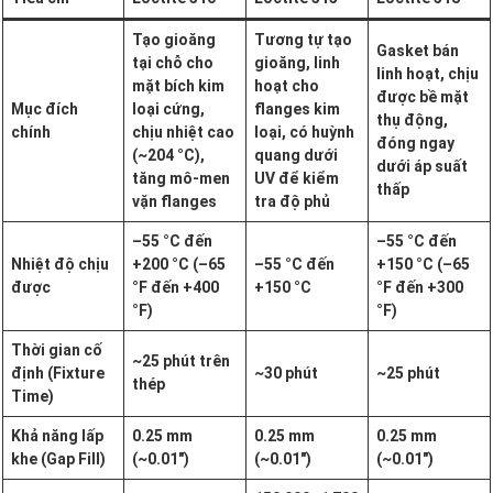
Tạo gioăng
Tương tự tạo
Gasket bán
tại chỗ cho
gioăng, linh
linh hoạt, chịu
mặt bích kim
hoạt cho
được bề mặt
Mục đích
loại cứng,
flanges kim
thụ động,
chính
chịu nhiệt cao
loại, có huỳnh
đóng ngay
(~204 °C),
quang dưới
dưới áp suất
tăng mô-men
UV để kiểm
thấp
vặn flanges
tra độ phủ
–55 °C đến
–55 °C đến
Nhiệt độ chịu
+200 °C (–65
–55 °C đến
+150 °C (–65
được
°F đến +400
+150 °C
°F đến +300
°F)
°F)
Thời gian cố
~25 phút trên
định (Fixture
~30 phút
~25 phút
thép
Time)
Khả năng lấp
0.25 mm
0.25 mm
0.25 mm
khe (Gap Fill)
(~0.01″)
(~0.01″)
(~0.01″)