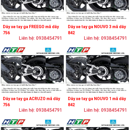
Dây xe tay ga FREEGO mã dây
Dây xe tay ga NOUVO 3 mã dây
756
842
Liên hệ: 0938454791
Liên hệ: 0938454791
Dây xe tay ga ACRUZO mã dây
Dây xe tay ga NOUVO 1 mã dây
756
842
Liên hệ: 0938454791
Liên hệ: 0938454791