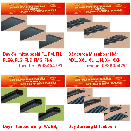
Dây đai mitsuboshi FL, FM, FH,
Dây curoa Mitsuboshi bản
FLEG, FLG, FLE, FMG, FHG
MXL, XXL, XL, L, H, XH, XXH
Liên hệ: 0938454791
Liên hệ: 0938454791
Dây mitsuboshi nhật AA, BB,
Dây đai răng Mitsuboshi