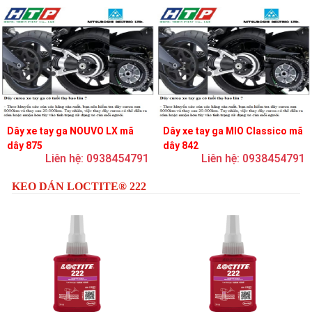
Dây xe tay ga NOUVO LX mã
Dây xe tay ga MIO Classico mã
dây 875
dây 842
Liên hệ: 0938454791
Liên hệ: 0938454791
KEO DÁN LOCTITE® 222