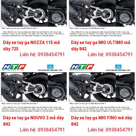
Dây xe tay ga NOZZA 115 mã
Dây xe tay ga MIO ULTIMO mã
dây 725
dây 842
Liên hệ: 0938454791
Liên hệ: 0938454791
Dây xe tay ga NOUVO 2 mã dây
Dây xe tay ga MIO FINO mã dây
842
842
Liên hệ: 0938454791
Liên hệ: 0938454791