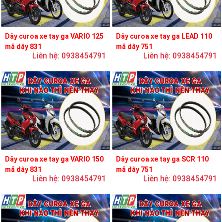
Dây curoa xe tay ga VARIO 125
Dây curoa xe tay ga LEAD 110
mã dây 831
mã dây 751
Liên hệ: 0938454791
Liên hệ: 0938454791
Dây curoa xe tay ga VARIO 150
Dây curoa xe tay ga SCR 110
mã dây 831
mã dây 751
Liên hệ: 0938454791
Liên hệ: 0938454791