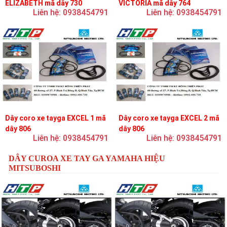
ELIZABETH mã dây 730
VICTORIA mã dây 764
Liên hệ: 0938454791
Liên hệ: 0938454791
Dây coro xe tayga EXCEL 1 mã
Dây coro xe tayga EXCEL 2 mã
dây 806
dây 806
Liên hệ: 0938454791
Liên hệ: 0938454791
DÂY CUROA XE TAY GA YAMAHA HIỆU
MITSUBOSHI