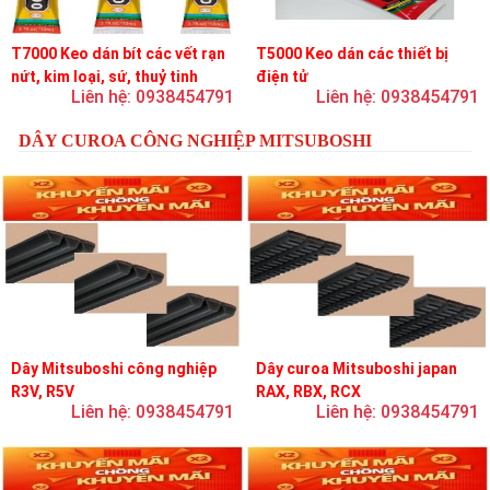
T7000 Keo dán bít các vết rạn
T5000 Keo dán các thiết bị
nứt, kim loại, sứ, thuỷ tinh
điện tử
Liên hệ: 0938454791
Liên hệ: 0938454791
DÂY CUROA CÔNG NGHIỆP MITSUBOSHI
Dây Mitsuboshi công nghiệp
Dây curoa Mitsuboshi japan
R3V, R5V
RAX, RBX, RCX
Liên hệ: 0938454791
Liên hệ: 0938454791