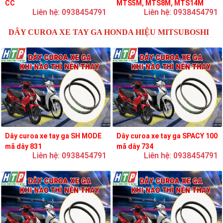
CC
MTS5M, MTS8M, MTS14M
Liên hệ: 0938454791
Liên hệ: 0938454791
DÂY CUROA XE TAY GA HONDA HIỆU MITSUBOSHI
Dây curoa xe tay ga SH MODE
Dây curoa xe tay ga SPACY 100
mã dây 831
mã dây 734
Liên hệ: 0938454791
Liên hệ: 0938454791