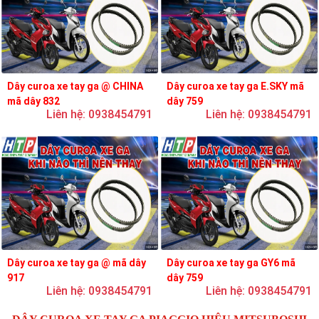
Dây curoa xe tay ga @ CHINA
Dây curoa xe tay ga E.SKY mã
mã dây 832
dây 759
Liên hệ: 0938454791
Liên hệ: 0938454791
Dây curoa xe tay ga @ mã dây
Dây curoa xe tay ga GY6 mã
917
dây 759
Liên hệ: 0938454791
Liên hệ: 0938454791