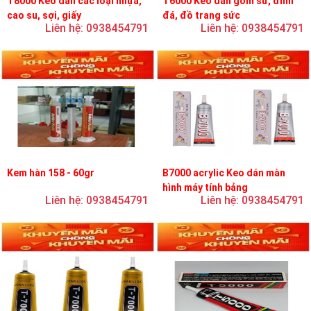
T8000 Keo dán các loại nhựa,
T6000 Keo dán gốm sứ, đính
cao su, sợi, giấy
đá, đồ trang sức
Liên hệ: 0938454791
Liên hệ: 0938454791
Kem hàn 158 - 60gr
B7000 acrylic Keo dán màn
hình máy tính bảng
Liên hệ: 0938454791
Liên hệ: 0938454791