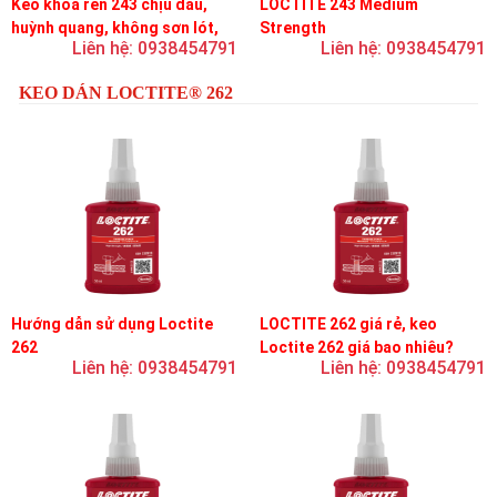
Keo khóa ren 243 chịu dầu,
LOCTITE 243 Medium
huỳnh quang, không sơn lót,
Strength
Liên hệ: 0938454791
Liên hệ: 0938454791
dễ tháo rời, độ bền trung bình
KEO DÁN LOCTITE® 262
Hướng dẫn sử dụng Loctite
LOCTITE 262 giá rẻ, keo
262
Loctite 262 giá bao nhiêu?
Liên hệ: 0938454791
Liên hệ: 0938454791