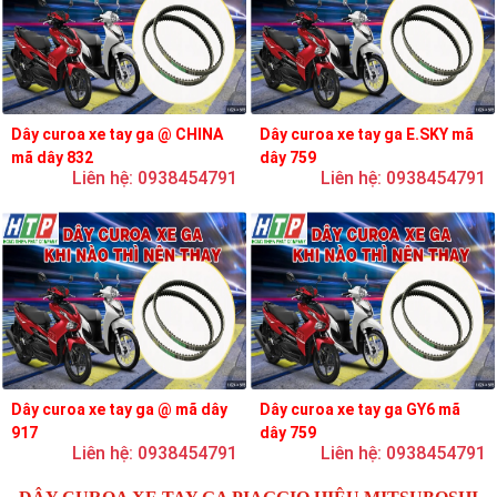
Dây curoa xe tay ga @ CHINA
Dây curoa xe tay ga E.SKY mã
mã dây 832
dây 759
Liên hệ: 0938454791
Liên hệ: 0938454791
Dây curoa xe tay ga @ mã dây
Dây curoa xe tay ga GY6 mã
917
dây 759
Liên hệ: 0938454791
Liên hệ: 0938454791