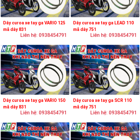
Dây curoa xe tay ga VARIO 125
Dây curoa xe tay ga LEAD 110
mã dây 831
mã dây 751
Liên hệ: 0938454791
Liên hệ: 0938454791
Dây curoa xe tay ga VARIO 150
Dây curoa xe tay ga SCR 110
mã dây 831
mã dây 751
Liên hệ: 0938454791
Liên hệ: 0938454791