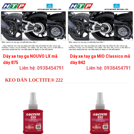
Dây xe tay ga NOUVO LX mã
Dây xe tay ga MIO Classico mã
dây 875
dây 842
Liên hệ: 0938454791
Liên hệ: 0938454791
KEO DÁN LOCTITE® 222