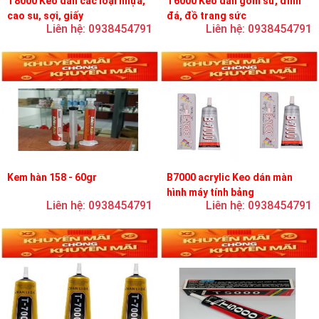
T8000 Keo dán các loại nhựa,
T6000 Keo dán gốm sứ, đính
cao su, sợi, giấy
đá, đồ trang sức
Liên hệ: 0938454791
Liên hệ: 0938454791
Kem hàn 158 - 60gr
B7000 acrylic Keo dán màn
hình máy tính bảng
Liên hệ: 0938454791
Liên hệ: 0938454791