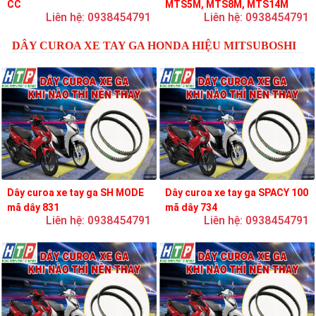
CC
MTS5M, MTS8M, MTS14M
Liên hệ: 0938454791
Liên hệ: 0938454791
DÂY CUROA XE TAY GA HONDA HIỆU MITSUBOSHI
Dây curoa xe tay ga SH MODE
Dây curoa xe tay ga SPACY 100
mã dây 831
mã dây 734
Liên hệ: 0938454791
Liên hệ: 0938454791