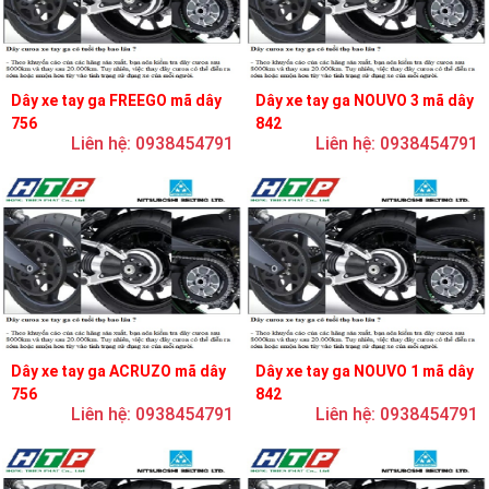
Dây xe tay ga FREEGO mã dây
Dây xe tay ga NOUVO 3 mã dây
756
842
Liên hệ: 0938454791
Liên hệ: 0938454791
Dây xe tay ga ACRUZO mã dây
Dây xe tay ga NOUVO 1 mã dây
756
842
Liên hệ: 0938454791
Liên hệ: 0938454791