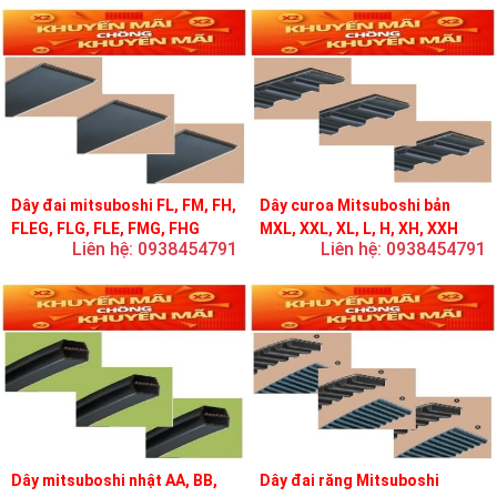
Dây đai mitsuboshi FL, FM, FH,
Dây curoa Mitsuboshi bản
FLEG, FLG, FLE, FMG, FHG
MXL, XXL, XL, L, H, XH, XXH
Liên hệ: 0938454791
Liên hệ: 0938454791
Dây mitsuboshi nhật AA, BB,
Dây đai răng Mitsuboshi