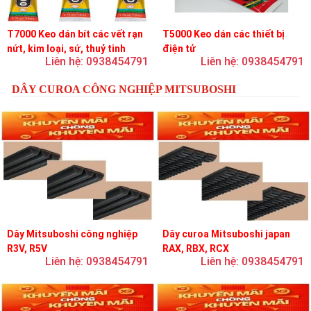
T7000 Keo dán bít các vết rạn
T5000 Keo dán các thiết bị
nứt, kim loại, sứ, thuỷ tinh
điện tử
Liên hệ: 0938454791
Liên hệ: 0938454791
DÂY CUROA CÔNG NGHIỆP MITSUBOSHI
Dây Mitsuboshi công nghiệp
Dây curoa Mitsuboshi japan
R3V, R5V
RAX, RBX, RCX
Liên hệ: 0938454791
Liên hệ: 0938454791