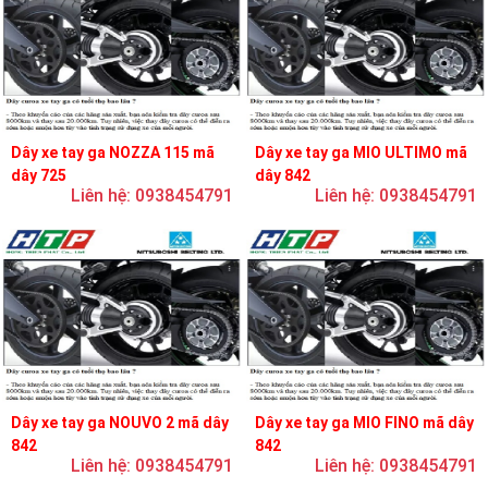
Dây xe tay ga NOZZA 115 mã
Dây xe tay ga MIO ULTIMO mã
dây 725
dây 842
Liên hệ: 0938454791
Liên hệ: 0938454791
Dây xe tay ga NOUVO 2 mã dây
Dây xe tay ga MIO FINO mã dây
842
842
Liên hệ: 0938454791
Liên hệ: 0938454791