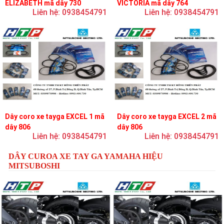
ELIZABETH mã dây 730
VICTORIA mã dây 764
Liên hệ: 0938454791
Liên hệ: 0938454791
Dây coro xe tayga EXCEL 1 mã
Dây coro xe tayga EXCEL 2 mã
dây 806
dây 806
Liên hệ: 0938454791
Liên hệ: 0938454791
DÂY CUROA XE TAY GA YAMAHA HIỆU
MITSUBOSHI