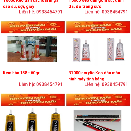
T8000 Keo dán các loại nhựa,
T6000 Keo dán gốm sứ, đính
cao su, sợi, giấy
đá, đồ trang sức
Liên hệ: 0938454791
Liên hệ: 0938454791
Kem hàn 158 - 60gr
B7000 acrylic Keo dán màn
hình máy tính bảng
Liên hệ: 0938454791
Liên hệ: 0938454791