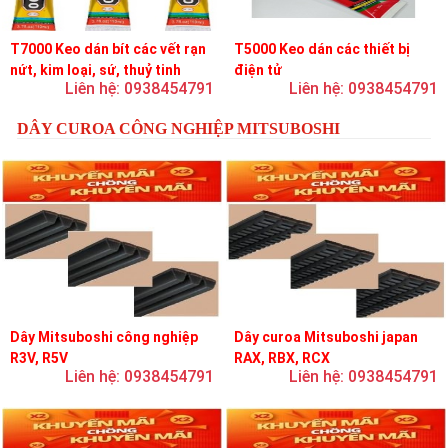
T7000 Keo dán bít các vết rạn
T5000 Keo dán các thiết bị
nứt, kim loại, sứ, thuỷ tinh
điện tử
Liên hệ: 0938454791
Liên hệ: 0938454791
DÂY CUROA CÔNG NGHIỆP MITSUBOSHI
Dây Mitsuboshi công nghiệp
Dây curoa Mitsuboshi japan
R3V, R5V
RAX, RBX, RCX
Liên hệ: 0938454791
Liên hệ: 0938454791