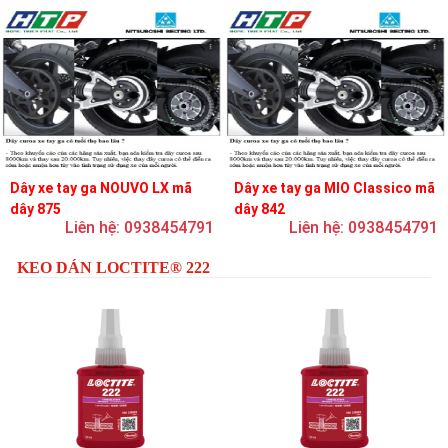
Dây xe tay ga NOUVO LX mã
Dây xe tay ga MIO Classico mã
dây 875
dây 842
Liên hệ: 0938454791
Liên hệ: 0938454791
KEO DÁN LOCTITE® 222