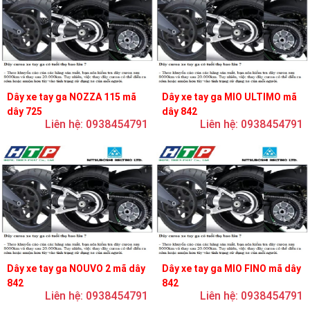
Dây xe tay ga NOZZA 115 mã
Dây xe tay ga MIO ULTIMO mã
dây 725
dây 842
Liên hệ: 0938454791
Liên hệ: 0938454791
Dây xe tay ga NOUVO 2 mã dây
Dây xe tay ga MIO FINO mã dây
842
842
Liên hệ: 0938454791
Liên hệ: 0938454791