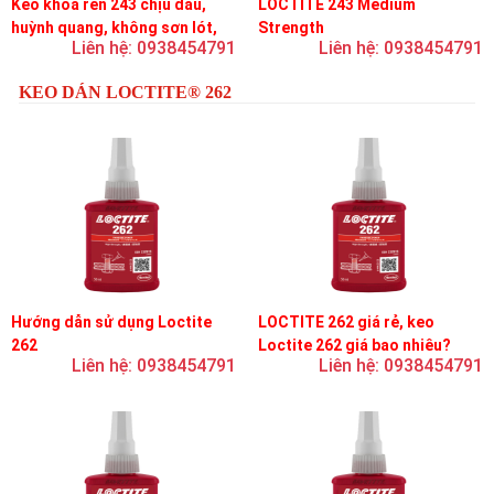
Keo khóa ren 243 chịu dầu,
LOCTITE 243 Medium
huỳnh quang, không sơn lót,
Strength
Liên hệ: 0938454791
Liên hệ: 0938454791
dễ tháo rời, độ bền trung bình
KEO DÁN LOCTITE® 262
Hướng dẫn sử dụng Loctite
LOCTITE 262 giá rẻ, keo
262
Loctite 262 giá bao nhiêu?
Liên hệ: 0938454791
Liên hệ: 0938454791