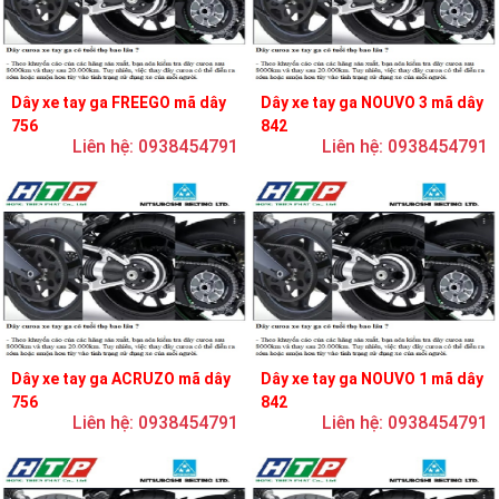
Dây xe tay ga FREEGO mã dây
Dây xe tay ga NOUVO 3 mã dây
756
842
Liên hệ: 0938454791
Liên hệ: 0938454791
Dây xe tay ga ACRUZO mã dây
Dây xe tay ga NOUVO 1 mã dây
756
842
Liên hệ: 0938454791
Liên hệ: 0938454791