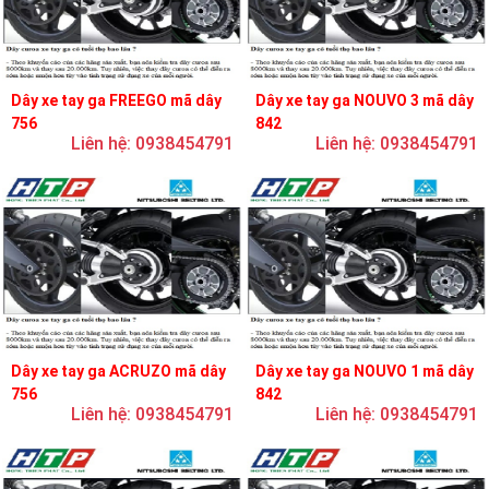
Dây xe tay ga FREEGO mã dây
Dây xe tay ga NOUVO 3 mã dây
756
842
Liên hệ: 0938454791
Liên hệ: 0938454791
Dây xe tay ga ACRUZO mã dây
Dây xe tay ga NOUVO 1 mã dây
756
842
Liên hệ: 0938454791
Liên hệ: 0938454791