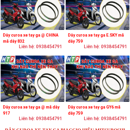
Dây curoa xe tay ga @ CHINA
Dây curoa xe tay ga E.SKY mã
mã dây 832
dây 759
Liên hệ: 0938454791
Liên hệ: 0938454791
Dây curoa xe tay ga @ mã dây
Dây curoa xe tay ga GY6 mã
917
dây 759
Liên hệ: 0938454791
Liên hệ: 0938454791