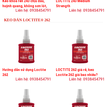
Keo khóa ren 243 chịu dầu,
LOCTITE 243 Medium
huỳnh quang, không sơn lót,
Strength
Liên hệ: 0938454791
Liên hệ: 0938454791
dễ tháo rời, độ bền trung bình
KEO DÁN LOCTITE® 262
Hướng dẫn sử dụng Loctite
LOCTITE 262 giá rẻ, keo
262
Loctite 262 giá bao nhiêu?
Liên hệ: 0938454791
Liên hệ: 0938454791