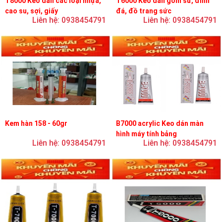
T8000 Keo dán các loại nhựa,
T6000 Keo dán gốm sứ, đính
cao su, sợi, giấy
đá, đồ trang sức
Liên hệ: 0938454791
Liên hệ: 0938454791
Kem hàn 158 - 60gr
B7000 acrylic Keo dán màn
hình máy tính bảng
Liên hệ: 0938454791
Liên hệ: 0938454791