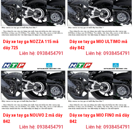
Dây xe tay ga NOZZA 115 mã
Dây xe tay ga MIO ULTIMO mã
dây 725
dây 842
Liên hệ: 0938454791
Liên hệ: 0938454791
Dây xe tay ga NOUVO 2 mã dây
Dây xe tay ga MIO FINO mã dây
842
842
Liên hệ: 0938454791
Liên hệ: 0938454791