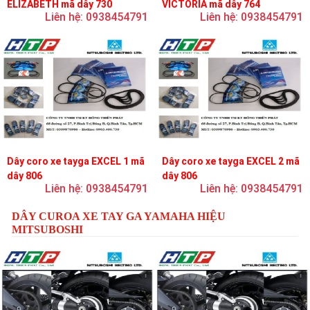
ELIZABETH mã dây 730
VICTORIA mã dây 764
Liên hệ: 0938454791
Liên hệ: 0938454791
Dây coro xe tayga EXCEL 1 mã
Dây coro xe tayga EXCEL 2 mã
dây 806
dây 806
Liên hệ: 0938454791
Liên hệ: 0938454791
DÂY CUROA XE TAY GA YAMAHA HIỆU
MITSUBOSHI