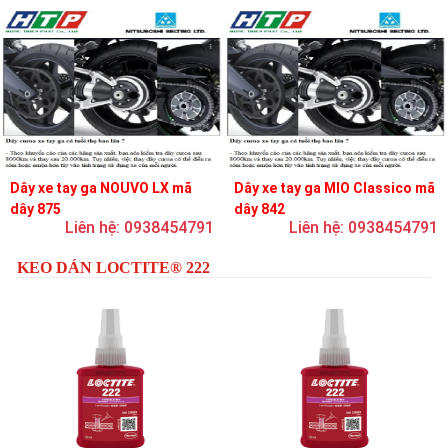
Dây xe tay ga NOUVO LX mã
Dây xe tay ga MIO Classico mã
dây 875
dây 842
Liên hệ: 0938454791
Liên hệ: 0938454791
KEO DÁN LOCTITE® 222