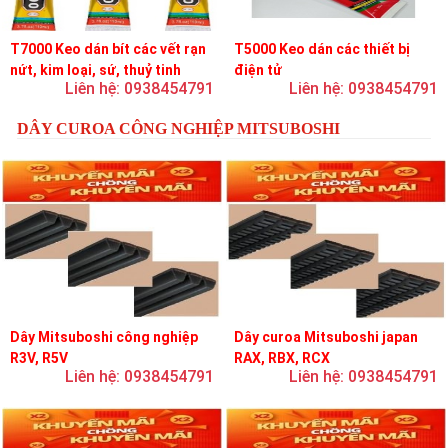
T7000 Keo dán bít các vết rạn
T5000 Keo dán các thiết bị
nứt, kim loại, sứ, thuỷ tinh
điện tử
Liên hệ: 0938454791
Liên hệ: 0938454791
DÂY CUROA CÔNG NGHIỆP MITSUBOSHI
Dây Mitsuboshi công nghiệp
Dây curoa Mitsuboshi japan
R3V, R5V
RAX, RBX, RCX
Liên hệ: 0938454791
Liên hệ: 0938454791