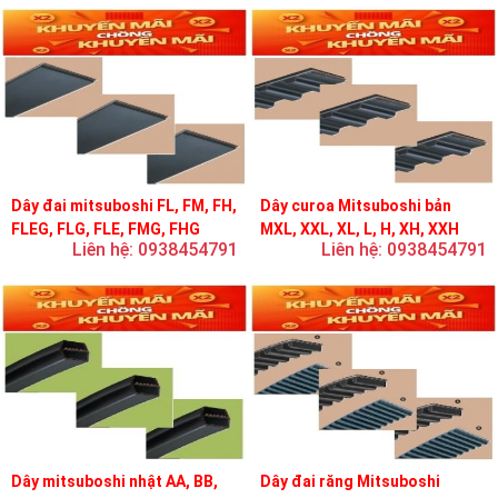
Dây đai mitsuboshi FL, FM, FH,
Dây curoa Mitsuboshi bản
FLEG, FLG, FLE, FMG, FHG
MXL, XXL, XL, L, H, XH, XXH
Liên hệ: 0938454791
Liên hệ: 0938454791
Dây mitsuboshi nhật AA, BB,
Dây đai răng Mitsuboshi