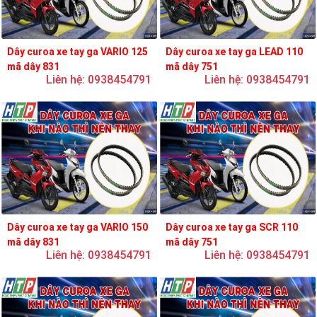
Dây curoa xe tay ga VARIO 125
Dây curoa xe tay ga LEAD 110
mã dây 831
mã dây 751
Liên hệ: 0938454791
Liên hệ: 0938454791
Dây curoa xe tay ga VARIO 150
Dây curoa xe tay ga SCR 110
mã dây 831
mã dây 751
Liên hệ: 0938454791
Liên hệ: 0938454791