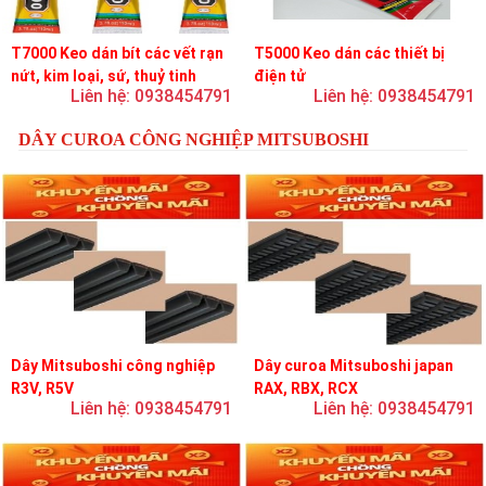
T7000 Keo dán bít các vết rạn
T5000 Keo dán các thiết bị
nứt, kim loại, sứ, thuỷ tinh
điện tử
Liên hệ: 0938454791
Liên hệ: 0938454791
DÂY CUROA CÔNG NGHIỆP MITSUBOSHI
Dây Mitsuboshi công nghiệp
Dây curoa Mitsuboshi japan
R3V, R5V
RAX, RBX, RCX
Liên hệ: 0938454791
Liên hệ: 0938454791