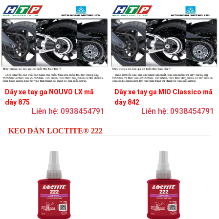
Dây xe tay ga NOUVO LX mã
Dây xe tay ga MIO Classico mã
dây 875
dây 842
Liên hệ: 0938454791
Liên hệ: 0938454791
KEO DÁN LOCTITE® 222