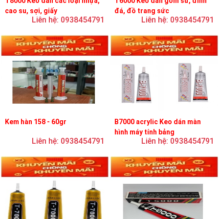
T8000 Keo dán các loại nhựa,
T6000 Keo dán gốm sứ, đính
cao su, sợi, giấy
đá, đồ trang sức
Liên hệ: 0938454791
Liên hệ: 0938454791
Kem hàn 158 - 60gr
B7000 acrylic Keo dán màn
hình máy tính bảng
Liên hệ: 0938454791
Liên hệ: 0938454791