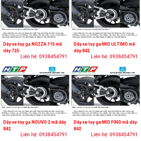
Dây xe tay ga NOZZA 115 mã
Dây xe tay ga MIO ULTIMO mã
dây 725
dây 842
Liên hệ: 0938454791
Liên hệ: 0938454791
Dây xe tay ga NOUVO 2 mã dây
Dây xe tay ga MIO FINO mã dây
842
842
Liên hệ: 0938454791
Liên hệ: 0938454791