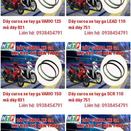
Dây curoa xe tay ga VARIO 125
Dây curoa xe tay ga LEAD 110
mã dây 831
mã dây 751
Liên hệ: 0938454791
Liên hệ: 0938454791
Dây curoa xe tay ga VARIO 150
Dây curoa xe tay ga SCR 110
mã dây 831
mã dây 751
Liên hệ: 0938454791
Liên hệ: 0938454791