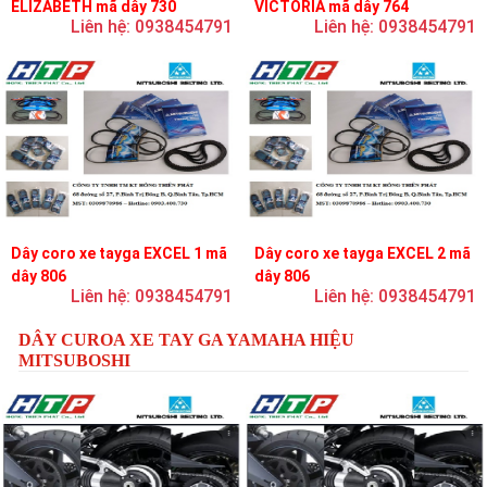
ELIZABETH mã dây 730
VICTORIA mã dây 764
Liên hệ: 0938454791
Liên hệ: 0938454791
Dây coro xe tayga EXCEL 1 mã
Dây coro xe tayga EXCEL 2 mã
dây 806
dây 806
Liên hệ: 0938454791
Liên hệ: 0938454791
DÂY CUROA XE TAY GA YAMAHA HIỆU
MITSUBOSHI