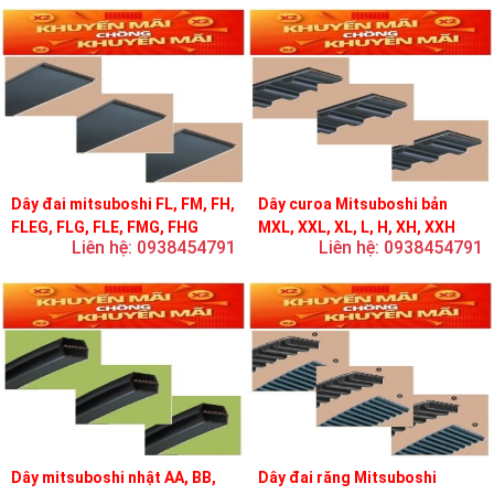
Dây đai mitsuboshi FL, FM, FH,
Dây curoa Mitsuboshi bản
FLEG, FLG, FLE, FMG, FHG
MXL, XXL, XL, L, H, XH, XXH
Liên hệ: 0938454791
Liên hệ: 0938454791
Dây mitsuboshi nhật AA, BB,
Dây đai răng Mitsuboshi