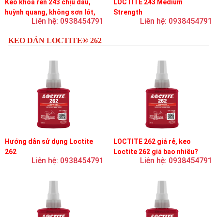
Keo khóa ren 243 chịu dầu,
LOCTITE 243 Medium
huỳnh quang, không sơn lót,
Strength
Liên hệ: 0938454791
Liên hệ: 0938454791
dễ tháo rời, độ bền trung bình
KEO DÁN LOCTITE® 262
Hướng dẫn sử dụng Loctite
LOCTITE 262 giá rẻ, keo
262
Loctite 262 giá bao nhiêu?
Liên hệ: 0938454791
Liên hệ: 0938454791