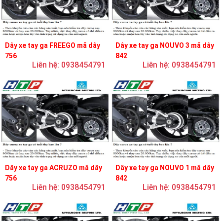
Dây xe tay ga FREEGO mã dây
Dây xe tay ga NOUVO 3 mã dây
756
842
Liên hệ: 0938454791
Liên hệ: 0938454791
Dây xe tay ga ACRUZO mã dây
Dây xe tay ga NOUVO 1 mã dây
756
842
Liên hệ: 0938454791
Liên hệ: 0938454791