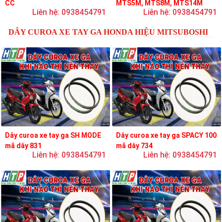
CC
MTS5M, MTS8M, MTS14M
Liên hệ: 0938454791
Liên hệ: 0938454791
DÂY CUROA XE TAY GA HONDA HIỆU MITSUBOSHI
Dây curoa xe tay ga SH MODE
Dây curoa xe tay ga SPACY 100
mã dây 831
mã dây 734
Liên hệ: 0938454791
Liên hệ: 0938454791