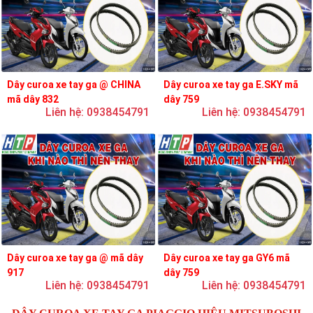
Dây curoa xe tay ga @ CHINA
Dây curoa xe tay ga E.SKY mã
mã dây 832
dây 759
Liên hệ: 0938454791
Liên hệ: 0938454791
Dây curoa xe tay ga @ mã dây
Dây curoa xe tay ga GY6 mã
917
dây 759
Liên hệ: 0938454791
Liên hệ: 0938454791