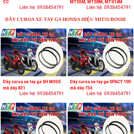
CC
MTS5M, MTS8M, MTS14M
Liên hệ: 0938454791
Liên hệ: 0938454791
DÂY CUROA XE TAY GA HONDA HIỆU MITSUBOSHI
Dây curoa xe tay ga SH MODE
Dây curoa xe tay ga SPACY 100
mã dây 831
mã dây 734
Liên hệ: 0938454791
Liên hệ: 0938454791