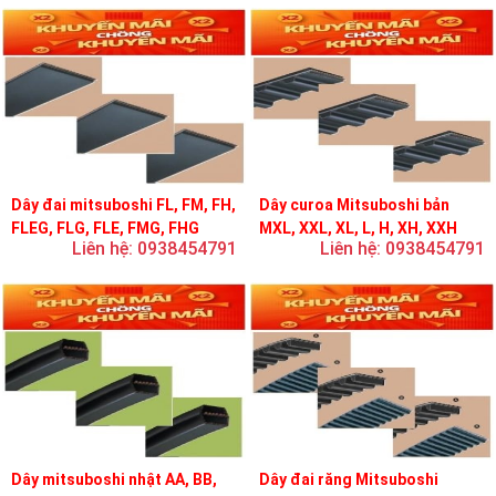
Dây đai mitsuboshi FL, FM, FH,
Dây curoa Mitsuboshi bản
FLEG, FLG, FLE, FMG, FHG
MXL, XXL, XL, L, H, XH, XXH
Liên hệ: 0938454791
Liên hệ: 0938454791
Dây mitsuboshi nhật AA, BB,
Dây đai răng Mitsuboshi