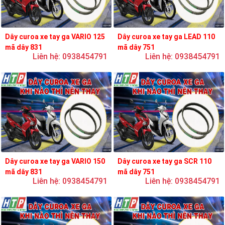
Dây curoa xe tay ga VARIO 125
Dây curoa xe tay ga LEAD 110
mã dây 831
mã dây 751
Liên hệ: 0938454791
Liên hệ: 0938454791
Dây curoa xe tay ga VARIO 150
Dây curoa xe tay ga SCR 110
mã dây 831
mã dây 751
Liên hệ: 0938454791
Liên hệ: 0938454791