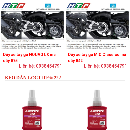
Dây xe tay ga NOUVO LX mã
Dây xe tay ga MIO Classico mã
dây 875
dây 842
Liên hệ: 0938454791
Liên hệ: 0938454791
KEO DÁN LOCTITE® 222