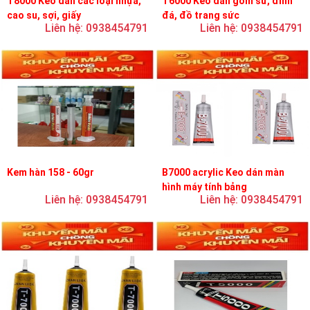
T8000 Keo dán các loại nhựa,
T6000 Keo dán gốm sứ, đính
cao su, sợi, giấy
đá, đồ trang sức
Liên hệ: 0938454791
Liên hệ: 0938454791
Kem hàn 158 - 60gr
B7000 acrylic Keo dán màn
hình máy tính bảng
Liên hệ: 0938454791
Liên hệ: 0938454791