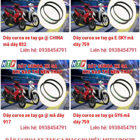
Dây curoa xe tay ga @ CHINA
Dây curoa xe tay ga E.SKY mã
mã dây 832
dây 759
Liên hệ: 0938454791
Liên hệ: 0938454791
Dây curoa xe tay ga @ mã dây
Dây curoa xe tay ga GY6 mã
917
dây 759
Liên hệ: 0938454791
Liên hệ: 0938454791