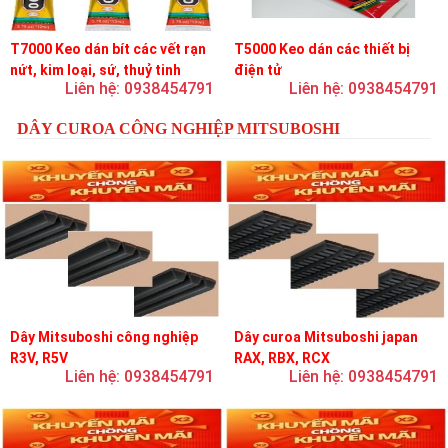
T7000 Keo dán bít các vết rạn
T5000 Keo dán các thiết bị
nứt, kim loại, sứ, thuỷ tinh
điện tử
Liên hệ: 0938454791
Liên hệ: 0938454791
DÂY CUROA CÔNG NGHIỆP MITSUBOSHI
Dây Mitsuboshi công nghiệp
Dây curoa Mitsuboshi japan
R3V, R5V
RAX, RBX, RCX
Liên hệ: 0938454791
Liên hệ: 0938454791