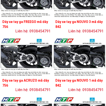
Dây xe tay ga FREEGO mã dây
Dây xe tay ga NOUVO 3 mã dây
756
842
Liên hệ: 0938454791
Liên hệ: 0938454791
Dây xe tay ga ACRUZO mã dây
Dây xe tay ga NOUVO 1 mã dây
756
842
Liên hệ: 0938454791
Liên hệ: 0938454791