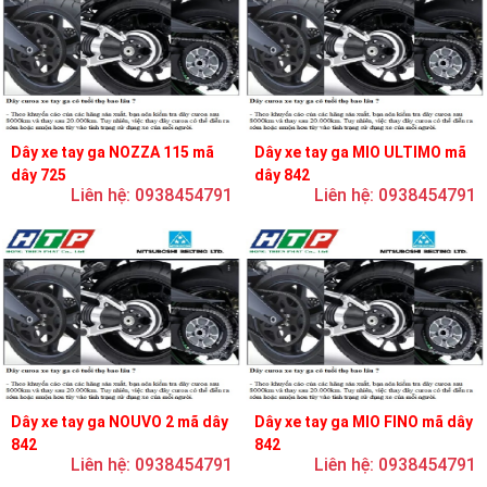
Dây xe tay ga NOZZA 115 mã
Dây xe tay ga MIO ULTIMO mã
dây 725
dây 842
Liên hệ: 0938454791
Liên hệ: 0938454791
Dây xe tay ga NOUVO 2 mã dây
Dây xe tay ga MIO FINO mã dây
842
842
Liên hệ: 0938454791
Liên hệ: 0938454791