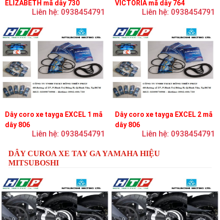
ELIZABETH mã dây 730
VICTORIA mã dây 764
Liên hệ: 0938454791
Liên hệ: 0938454791
Dây coro xe tayga EXCEL 1 mã
Dây coro xe tayga EXCEL 2 mã
dây 806
dây 806
Liên hệ: 0938454791
Liên hệ: 0938454791
DÂY CUROA XE TAY GA YAMAHA HIỆU
MITSUBOSHI