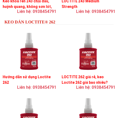
Keo khóa ren 243 chịu dầu,
LOCTITE 243 Medium
huỳnh quang, không sơn lót,
Strength
Liên hệ: 0938454791
Liên hệ: 0938454791
dễ tháo rời, độ bền trung bình
KEO DÁN LOCTITE® 262
Hướng dẫn sử dụng Loctite
LOCTITE 262 giá rẻ, keo
262
Loctite 262 giá bao nhiêu?
Liên hệ: 0938454791
Liên hệ: 0938454791