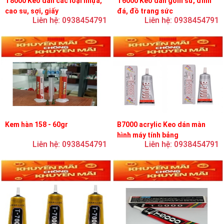
T8000 Keo dán các loại nhựa,
T6000 Keo dán gốm sứ, đính
cao su, sợi, giấy
đá, đồ trang sức
Liên hệ: 0938454791
Liên hệ: 0938454791
Kem hàn 158 - 60gr
B7000 acrylic Keo dán màn
hình máy tính bảng
Liên hệ: 0938454791
Liên hệ: 0938454791