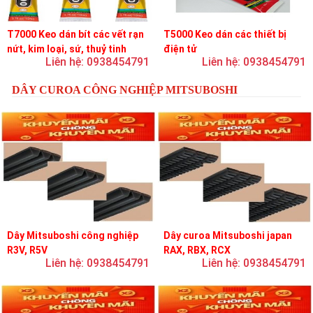
T7000 Keo dán bít các vết rạn
T5000 Keo dán các thiết bị
nứt, kim loại, sứ, thuỷ tinh
điện tử
Liên hệ: 0938454791
Liên hệ: 0938454791
DÂY CUROA CÔNG NGHIỆP MITSUBOSHI
Dây Mitsuboshi công nghiệp
Dây curoa Mitsuboshi japan
R3V, R5V
RAX, RBX, RCX
Liên hệ: 0938454791
Liên hệ: 0938454791