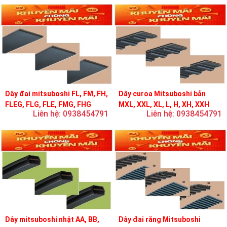
Dây đai mitsuboshi FL, FM, FH,
Dây curoa Mitsuboshi bản
FLEG, FLG, FLE, FMG, FHG
MXL, XXL, XL, L, H, XH, XXH
Liên hệ: 0938454791
Liên hệ: 0938454791
Dây mitsuboshi nhật AA, BB,
Dây đai răng Mitsuboshi