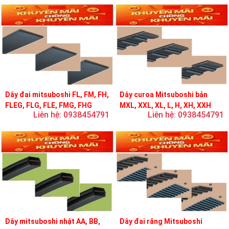
Dây đai mitsuboshi FL, FM, FH,
Dây curoa Mitsuboshi bản
FLEG, FLG, FLE, FMG, FHG
MXL, XXL, XL, L, H, XH, XXH
Liên hệ: 0938454791
Liên hệ: 0938454791
Dây mitsuboshi nhật AA, BB,
Dây đai răng Mitsuboshi