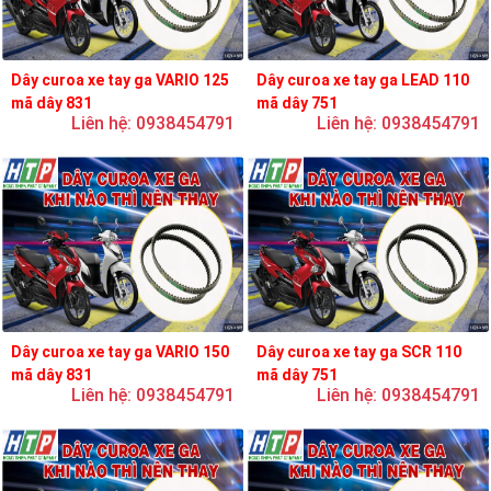
Dây curoa xe tay ga VARIO 125
Dây curoa xe tay ga LEAD 110
mã dây 831
mã dây 751
Liên hệ: 0938454791
Liên hệ: 0938454791
Dây curoa xe tay ga VARIO 150
Dây curoa xe tay ga SCR 110
mã dây 831
mã dây 751
Liên hệ: 0938454791
Liên hệ: 0938454791