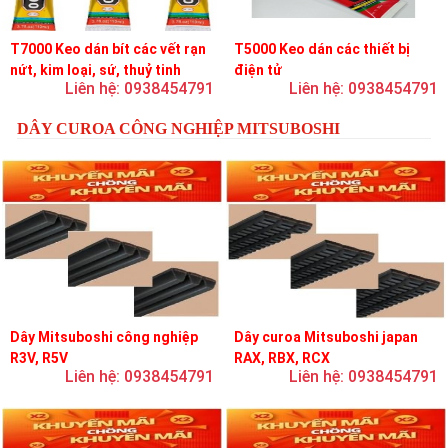
T7000 Keo dán bít các vết rạn
T5000 Keo dán các thiết bị
nứt, kim loại, sứ, thuỷ tinh
điện tử
Liên hệ: 0938454791
Liên hệ: 0938454791
DÂY CUROA CÔNG NGHIỆP MITSUBOSHI
Dây Mitsuboshi công nghiệp
Dây curoa Mitsuboshi japan
R3V, R5V
RAX, RBX, RCX
Liên hệ: 0938454791
Liên hệ: 0938454791