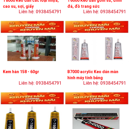
T8000 Keo dán các loại nhựa,
T6000 Keo dán gốm sứ, đính
cao su, sợi, giấy
đá, đồ trang sức
Liên hệ: 0938454791
Liên hệ: 0938454791
Kem hàn 158 - 60gr
B7000 acrylic Keo dán màn
hình máy tính bảng
Liên hệ: 0938454791
Liên hệ: 0938454791