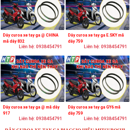
Dây curoa xe tay ga @ CHINA
Dây curoa xe tay ga E.SKY mã
mã dây 832
dây 759
Liên hệ: 0938454791
Liên hệ: 0938454791
Dây curoa xe tay ga @ mã dây
Dây curoa xe tay ga GY6 mã
917
dây 759
Liên hệ: 0938454791
Liên hệ: 0938454791