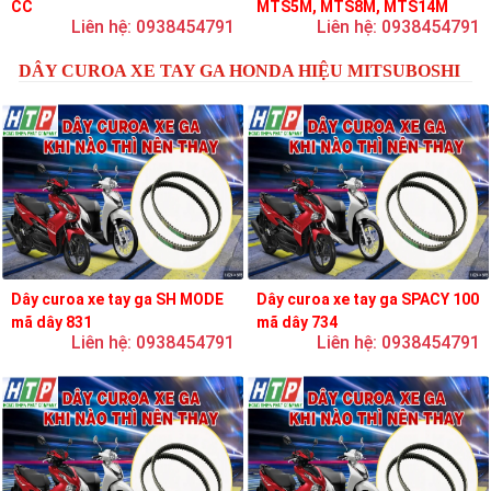
CC
MTS5M, MTS8M, MTS14M
Liên hệ: 0938454791
Liên hệ: 0938454791
DÂY CUROA XE TAY GA HONDA HIỆU MITSUBOSHI
Dây curoa xe tay ga SH MODE
Dây curoa xe tay ga SPACY 100
mã dây 831
mã dây 734
Liên hệ: 0938454791
Liên hệ: 0938454791