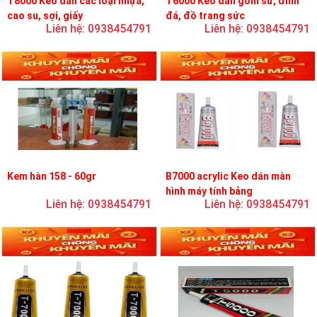
T8000 Keo dán các loại nhựa,
T6000 Keo dán gốm sứ, đính
cao su, sợi, giấy
đá, đồ trang sức
Liên hệ: 0938454791
Liên hệ: 0938454791
Kem hàn 158 - 60gr
B7000 acrylic Keo dán màn
hình máy tính bảng
Liên hệ: 0938454791
Liên hệ: 0938454791