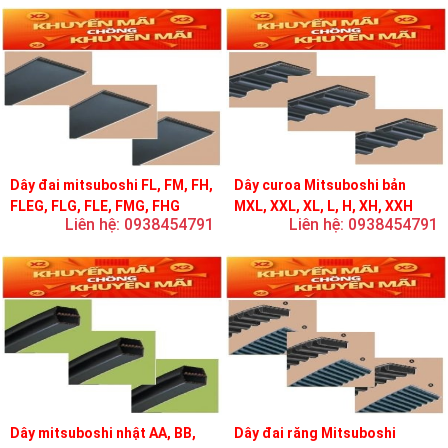
Dây đai mitsuboshi FL, FM, FH,
Dây curoa Mitsuboshi bản
FLEG, FLG, FLE, FMG, FHG
MXL, XXL, XL, L, H, XH, XXH
Liên hệ: 0938454791
Liên hệ: 0938454791
Dây mitsuboshi nhật AA, BB,
Dây đai răng Mitsuboshi