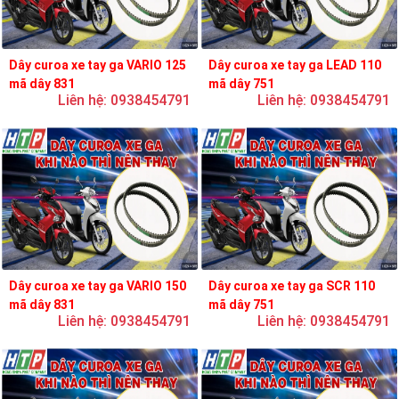
Dây curoa xe tay ga VARIO 125
Dây curoa xe tay ga LEAD 110
mã dây 831
mã dây 751
Liên hệ: 0938454791
Liên hệ: 0938454791
Dây curoa xe tay ga VARIO 150
Dây curoa xe tay ga SCR 110
mã dây 831
mã dây 751
Liên hệ: 0938454791
Liên hệ: 0938454791