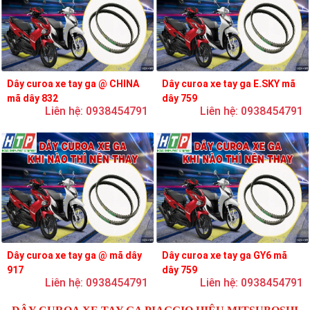
Dây curoa xe tay ga @ CHINA
Dây curoa xe tay ga E.SKY mã
mã dây 832
dây 759
Liên hệ: 0938454791
Liên hệ: 0938454791
Dây curoa xe tay ga @ mã dây
Dây curoa xe tay ga GY6 mã
917
dây 759
Liên hệ: 0938454791
Liên hệ: 0938454791