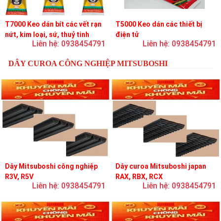
T7000 Keo dán bít các vết rạn
T5000 Keo dán các thiết bị
nứt, kim loại, sứ, thuỷ tinh
điện tử
Liên hệ: 0938454791
Liên hệ: 0938454791
DÂY CUROA CÔNG NGHIỆP MITSUBOSHI
Dây Mitsuboshi công nghiệp
Dây curoa Mitsuboshi japan
R3V, R5V
RAX, RBX, RCX
Liên hệ: 0938454791
Liên hệ: 0938454791