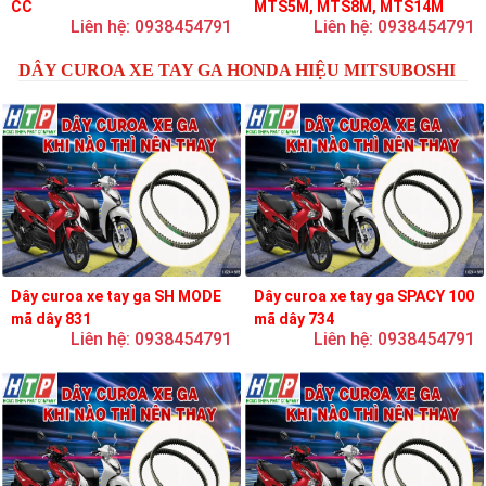
CC
MTS5M, MTS8M, MTS14M
Liên hệ: 0938454791
Liên hệ: 0938454791
DÂY CUROA XE TAY GA HONDA HIỆU MITSUBOSHI
Dây curoa xe tay ga SH MODE
Dây curoa xe tay ga SPACY 100
mã dây 831
mã dây 734
Liên hệ: 0938454791
Liên hệ: 0938454791