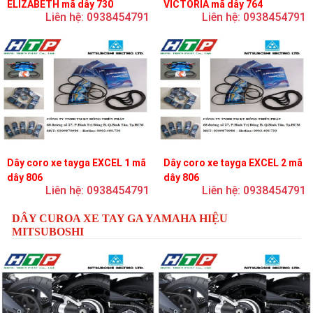
ELIZABETH mã dây 730
VICTORIA mã dây 764
Liên hệ: 0938454791
Liên hệ: 0938454791
Dây coro xe tayga EXCEL 1 mã
Dây coro xe tayga EXCEL 2 mã
dây 806
dây 806
Liên hệ: 0938454791
Liên hệ: 0938454791
DÂY CUROA XE TAY GA YAMAHA HIỆU
MITSUBOSHI