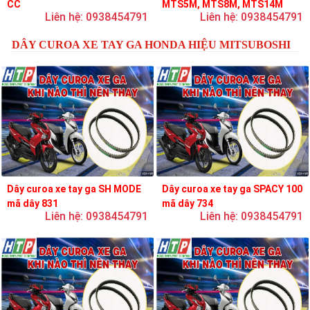
CC
MTS5M, MTS8M, MTS14M
Liên hệ: 0938454791
Liên hệ: 0938454791
DÂY CUROA XE TAY GA HONDA HIỆU MITSUBOSHI
Dây curoa xe tay ga SH MODE
Dây curoa xe tay ga SPACY 100
mã dây 831
mã dây 734
Liên hệ: 0938454791
Liên hệ: 0938454791