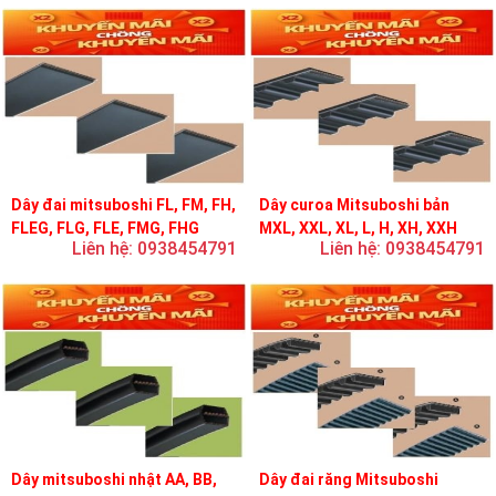
Dây đai mitsuboshi FL, FM, FH,
Dây curoa Mitsuboshi bản
FLEG, FLG, FLE, FMG, FHG
MXL, XXL, XL, L, H, XH, XXH
Liên hệ: 0938454791
Liên hệ: 0938454791
Dây mitsuboshi nhật AA, BB,
Dây đai răng Mitsuboshi