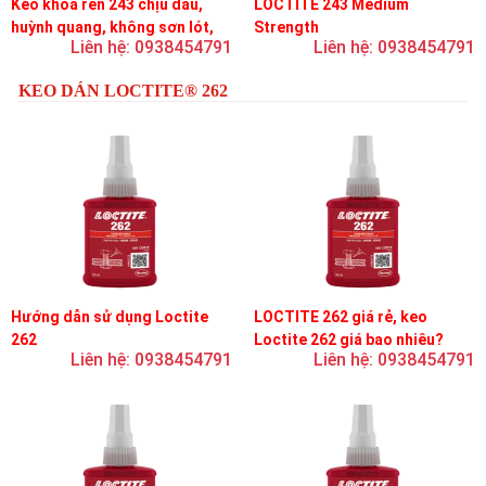
Keo khóa ren 243 chịu dầu,
LOCTITE 243 Medium
huỳnh quang, không sơn lót,
Strength
Liên hệ: 0938454791
Liên hệ: 0938454791
dễ tháo rời, độ bền trung bình
KEO DÁN LOCTITE® 262
Hướng dẫn sử dụng Loctite
LOCTITE 262 giá rẻ, keo
262
Loctite 262 giá bao nhiêu?
Liên hệ: 0938454791
Liên hệ: 0938454791