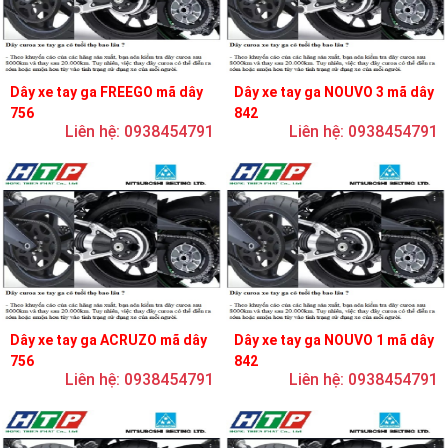
Dây xe tay ga FREEGO mã dây
Dây xe tay ga NOUVO 3 mã dây
756
842
Liên hệ: 0938454791
Liên hệ: 0938454791
Dây xe tay ga ACRUZO mã dây
Dây xe tay ga NOUVO 1 mã dây
756
842
Liên hệ: 0938454791
Liên hệ: 0938454791