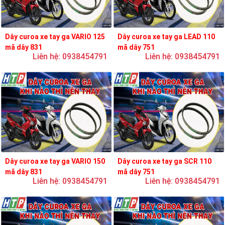
Dây curoa xe tay ga VARIO 125
Dây curoa xe tay ga LEAD 110
mã dây 831
mã dây 751
Liên hệ: 0938454791
Liên hệ: 0938454791
Dây curoa xe tay ga VARIO 150
Dây curoa xe tay ga SCR 110
mã dây 831
mã dây 751
Liên hệ: 0938454791
Liên hệ: 0938454791