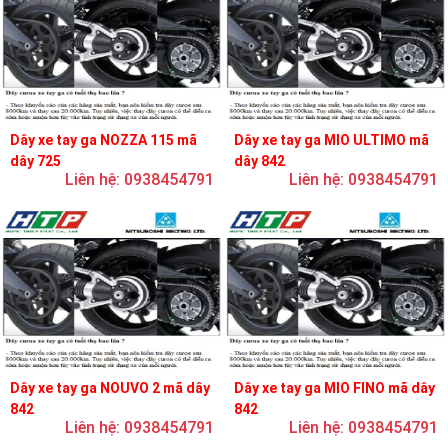
Dây xe tay ga NOZZA 115 mã
Dây xe tay ga MIO ULTIMO mã
dây 725
dây 842
Liên hệ: 0938454791
Liên hệ: 0938454791
Dây xe tay ga NOUVO 2 mã dây
Dây xe tay ga MIO FINO mã dây
842
842
Liên hệ: 0938454791
Liên hệ: 0938454791