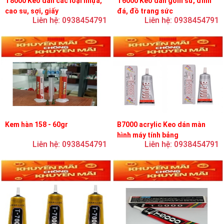
T8000 Keo dán các loại nhựa,
T6000 Keo dán gốm sứ, đính
cao su, sợi, giấy
đá, đồ trang sức
Liên hệ: 0938454791
Liên hệ: 0938454791
Kem hàn 158 - 60gr
B7000 acrylic Keo dán màn
hình máy tính bảng
Liên hệ: 0938454791
Liên hệ: 0938454791