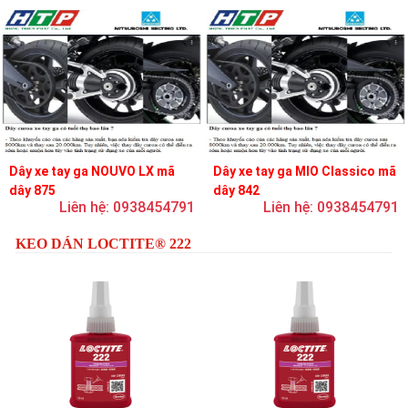
Dây xe tay ga NOUVO LX mã
Dây xe tay ga MIO Classico mã
dây 875
dây 842
Liên hệ: 0938454791
Liên hệ: 0938454791
KEO DÁN LOCTITE® 222