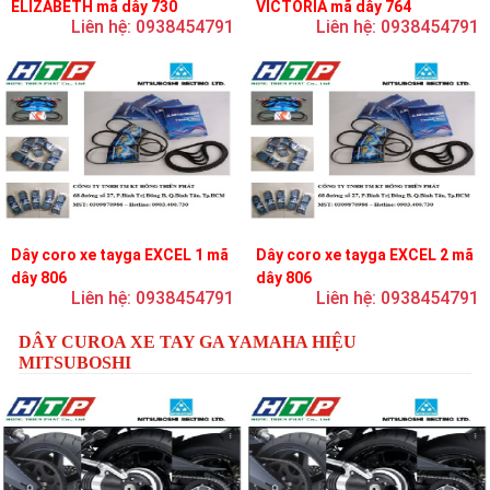
ELIZABETH mã dây 730
VICTORIA mã dây 764
Liên hệ: 0938454791
Liên hệ: 0938454791
Dây coro xe tayga EXCEL 1 mã
Dây coro xe tayga EXCEL 2 mã
dây 806
dây 806
Liên hệ: 0938454791
Liên hệ: 0938454791
DÂY CUROA XE TAY GA YAMAHA HIỆU
MITSUBOSHI