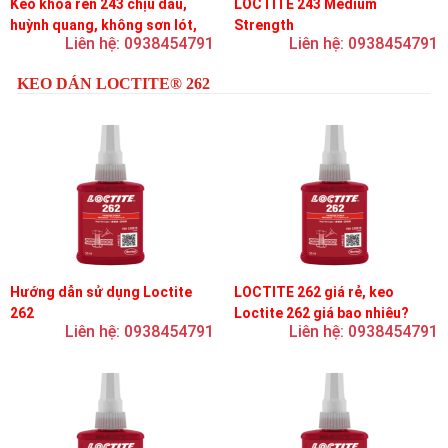
Keo khóa ren 243 chịu dầu,
LOCTITE 243 Medium
huỳnh quang, không sơn lót,
Strength
Liên hệ: 0938454791
Liên hệ: 0938454791
dễ tháo rời, độ bền trung bình
KEO DÁN LOCTITE® 262
Hướng dẫn sử dụng Loctite
LOCTITE 262 giá rẻ, keo
262
Loctite 262 giá bao nhiêu?
Liên hệ: 0938454791
Liên hệ: 0938454791