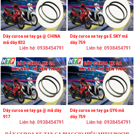
Dây curoa xe tay ga @ CHINA
Dây curoa xe tay ga E.SKY mã
mã dây 832
dây 759
Liên hệ: 0938454791
Liên hệ: 0938454791
Dây curoa xe tay ga @ mã dây
Dây curoa xe tay ga GY6 mã
917
dây 759
Liên hệ: 0938454791
Liên hệ: 0938454791