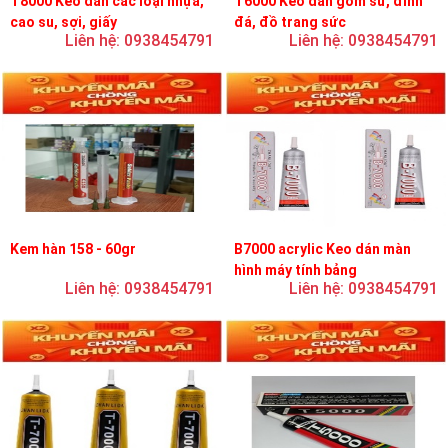
T8000 Keo dán các loại nhựa,
T6000 Keo dán gốm sứ, đính
cao su, sợi, giấy
đá, đồ trang sức
Liên hệ: 0938454791
Liên hệ: 0938454791
Kem hàn 158 - 60gr
B7000 acrylic Keo dán màn
hình máy tính bảng
Liên hệ: 0938454791
Liên hệ: 0938454791