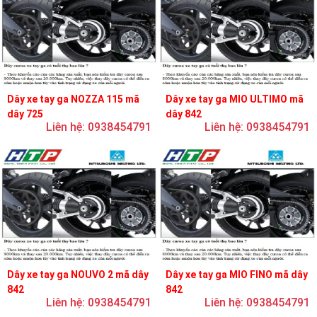
Dây xe tay ga NOZZA 115 mã
Dây xe tay ga MIO ULTIMO mã
dây 725
dây 842
Liên hệ: 0938454791
Liên hệ: 0938454791
Dây xe tay ga NOUVO 2 mã dây
Dây xe tay ga MIO FINO mã dây
842
842
Liên hệ: 0938454791
Liên hệ: 0938454791