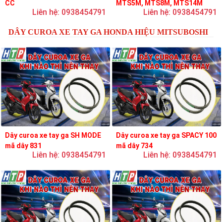
CC
MTS5M, MTS8M, MTS14M
Liên hệ: 0938454791
Liên hệ: 0938454791
DÂY CUROA XE TAY GA HONDA HIỆU MITSUBOSHI
Dây curoa xe tay ga SH MODE
Dây curoa xe tay ga SPACY 100
mã dây 831
mã dây 734
Liên hệ: 0938454791
Liên hệ: 0938454791