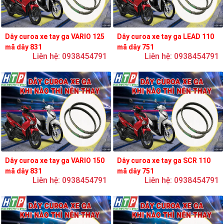
Dây curoa xe tay ga VARIO 125
Dây curoa xe tay ga LEAD 110
mã dây 831
mã dây 751
Liên hệ: 0938454791
Liên hệ: 0938454791
Dây curoa xe tay ga VARIO 150
Dây curoa xe tay ga SCR 110
mã dây 831
mã dây 751
Liên hệ: 0938454791
Liên hệ: 0938454791