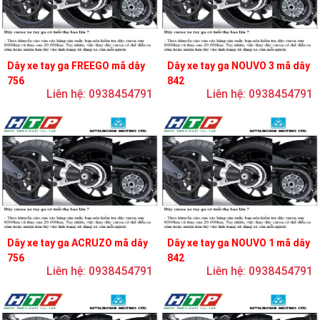
Dây xe tay ga FREEGO mã dây
Dây xe tay ga NOUVO 3 mã dây
756
842
Liên hệ: 0938454791
Liên hệ: 0938454791
Dây xe tay ga ACRUZO mã dây
Dây xe tay ga NOUVO 1 mã dây
756
842
Liên hệ: 0938454791
Liên hệ: 0938454791