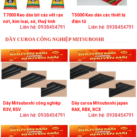
T7000 Keo dán bít các vết rạn
T5000 Keo dán các thiết bị
nứt, kim loại, sứ, thuỷ tinh
điện tử
Liên hệ: 0938454791
Liên hệ: 0938454791
DÂY CUROA CÔNG NGHIỆP MITSUBOSHI
Dây Mitsuboshi công nghiệp
Dây curoa Mitsuboshi japan
R3V, R5V
RAX, RBX, RCX
Liên hệ: 0938454791
Liên hệ: 0938454791