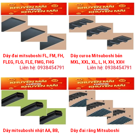
Dây đai mitsuboshi FL, FM, FH,
Dây curoa Mitsuboshi bản
FLEG, FLG, FLE, FMG, FHG
MXL, XXL, XL, L, H, XH, XXH
Liên hệ: 0938454791
Liên hệ: 0938454791
Dây mitsuboshi nhật AA, BB,
Dây đai răng Mitsuboshi