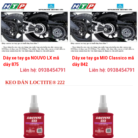
Dây xe tay ga NOUVO LX mã
Dây xe tay ga MIO Classico mã
dây 875
dây 842
Liên hệ: 0938454791
Liên hệ: 0938454791
KEO DÁN LOCTITE® 222