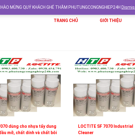
CHÀO MỪNG QUÝ KHÁCH GHÉ THĂM PHUTUNGCONGNGHIEP24H
Dismis
TRANG CHỦ
GIỚI THIỆU
070 dùng cho nhựa tẩy dung
LOCTITE SF 7070 Industrial
dầu mỡ, chất dính và chất bôi
Cleaner