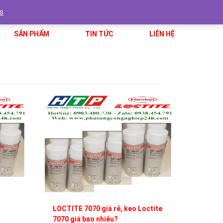
hongthienphat@gmail.com
0938454791
s
SẢN PHẨM
TIN TỨC
LIÊN HỆ
Next
LOCTITE 7070 giá rẻ, keo Loctite
7070 giá bao nhiêu?