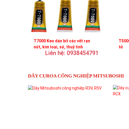
T7000 Keo dán bít các vết rạn
T5000
nứt, kim loại, sứ, thuỷ tinh
tử
Liên hệ: 0938454791
DÂY CUROA CÔNG NGHIỆP MITSUBOSHI