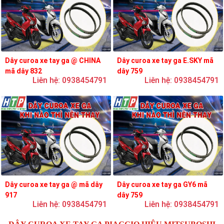
Dây curoa xe tay ga @ CHINA
Dây curoa xe tay ga E.SKY mã
mã dây 832
dây 759
Liên hệ: 0938454791
Liên hệ: 0938454791
Dây curoa xe tay ga @ mã dây
Dây curoa xe tay ga GY6 mã
917
dây 759
Liên hệ: 0938454791
Liên hệ: 0938454791