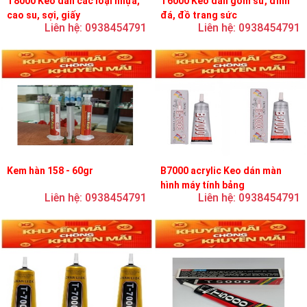
T8000 Keo dán các loại nhựa,
T6000 Keo dán gốm sứ, đính
cao su, sợi, giấy
đá, đồ trang sức
Liên hệ: 0938454791
Liên hệ: 0938454791
Kem hàn 158 - 60gr
B7000 acrylic Keo dán màn
hình máy tính bảng
Liên hệ: 0938454791
Liên hệ: 0938454791