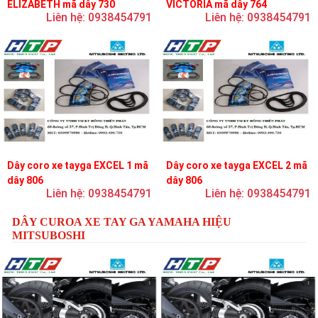
ELIZABETH mã dây 730
VICTORIA mã dây 764
Liên hệ: 0938454791
Liên hệ: 0938454791
Dây coro xe tayga EXCEL 1 mã
Dây coro xe tayga EXCEL 2 mã
dây 806
dây 806
Liên hệ: 0938454791
Liên hệ: 0938454791
DÂY CUROA XE TAY GA YAMAHA HIỆU
MITSUBOSHI