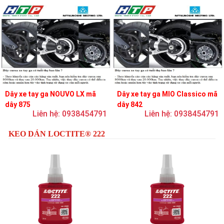
Dây xe tay ga NOUVO LX mã
Dây xe tay ga MIO Classico mã
dây 875
dây 842
Liên hệ: 0938454791
Liên hệ: 0938454791
KEO DÁN LOCTITE® 222