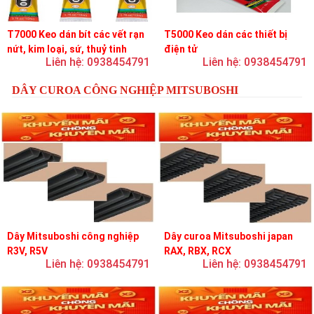
T7000 Keo dán bít các vết rạn
T5000 Keo dán các thiết bị
nứt, kim loại, sứ, thuỷ tinh
điện tử
Liên hệ: 0938454791
Liên hệ: 0938454791
DÂY CUROA CÔNG NGHIỆP MITSUBOSHI
Dây Mitsuboshi công nghiệp
Dây curoa Mitsuboshi japan
R3V, R5V
RAX, RBX, RCX
Liên hệ: 0938454791
Liên hệ: 0938454791