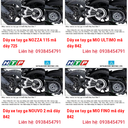
Dây xe tay ga NOZZA 115 mã
Dây xe tay ga MIO ULTIMO mã
dây 725
dây 842
Liên hệ: 0938454791
Liên hệ: 0938454791
Dây xe tay ga NOUVO 2 mã dây
Dây xe tay ga MIO FINO mã dây
842
842
Liên hệ: 0938454791
Liên hệ: 0938454791