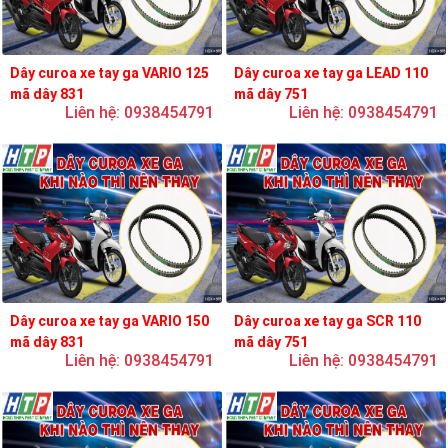
Dây curoa xe tay ga VARIO 125
Dây curoa xe tay ga LEAD 110
mã dây 831
mã dây 751
Liên hệ: 0938454791
Liên hệ: 0938454791
Dây curoa xe tay ga VARIO 150
Dây curoa xe tay ga SCR 110
mã dây 831
mã dây 751
Liên hệ: 0938454791
Liên hệ: 0938454791