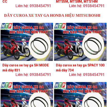
CC
MTS5M, MTS8M, MTS14M
Liên hệ: 0938454791
Liên hệ: 0938454791
DÂY CUROA XE TAY GA HONDA HIỆU MITSUBOSHI
Dây curoa xe tay ga SH MODE
Dây curoa xe tay ga SPACY 100
mã dây 831
mã dây 734
Liên hệ: 0938454791
Liên hệ: 0938454791