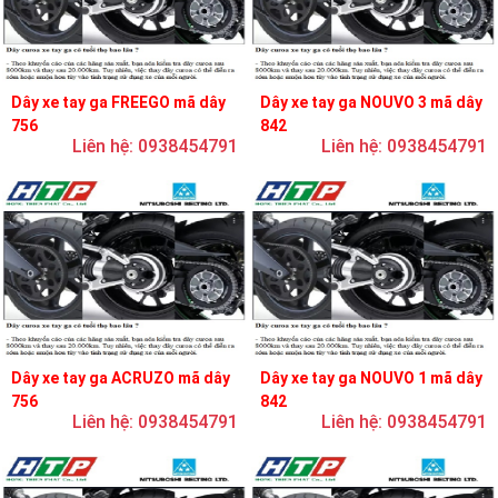
Dây xe tay ga FREEGO mã dây
Dây xe tay ga NOUVO 3 mã dây
756
842
Liên hệ: 0938454791
Liên hệ: 0938454791
Dây xe tay ga ACRUZO mã dây
Dây xe tay ga NOUVO 1 mã dây
756
842
Liên hệ: 0938454791
Liên hệ: 0938454791