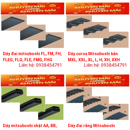
Dây đai mitsuboshi FL, FM, FH,
Dây curoa Mitsuboshi bản
FLEG, FLG, FLE, FMG, FHG
MXL, XXL, XL, L, H, XH, XXH
Liên hệ: 0938454791
Liên hệ: 0938454791
Dây mitsuboshi nhật AA, BB,
Dây đai răng Mitsuboshi