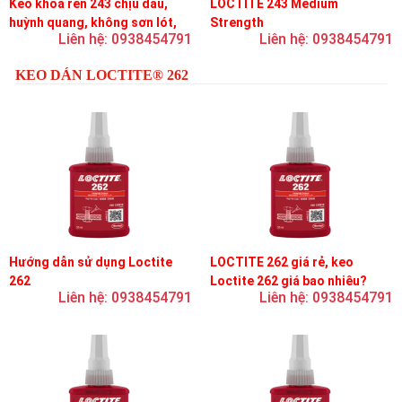
Keo khóa ren 243 chịu dầu,
LOCTITE 243 Medium
huỳnh quang, không sơn lót,
Strength
Liên hệ: 0938454791
Liên hệ: 0938454791
dễ tháo rời, độ bền trung bình
KEO DÁN LOCTITE® 262
Hướng dẫn sử dụng Loctite
LOCTITE 262 giá rẻ, keo
262
Loctite 262 giá bao nhiêu?
Liên hệ: 0938454791
Liên hệ: 0938454791