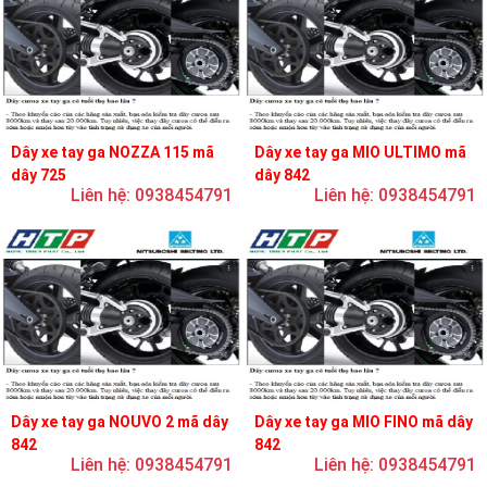
Dây xe tay ga NOZZA 115 mã
Dây xe tay ga MIO ULTIMO mã
dây 725
dây 842
Liên hệ: 0938454791
Liên hệ: 0938454791
Dây xe tay ga NOUVO 2 mã dây
Dây xe tay ga MIO FINO mã dây
842
842
Liên hệ: 0938454791
Liên hệ: 0938454791