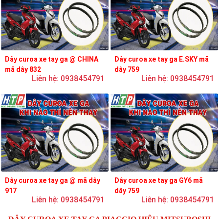
Dây curoa xe tay ga @ CHINA
Dây curoa xe tay ga E.SKY mã
mã dây 832
dây 759
Liên hệ: 0938454791
Liên hệ: 0938454791
Dây curoa xe tay ga @ mã dây
Dây curoa xe tay ga GY6 mã
917
dây 759
Liên hệ: 0938454791
Liên hệ: 0938454791