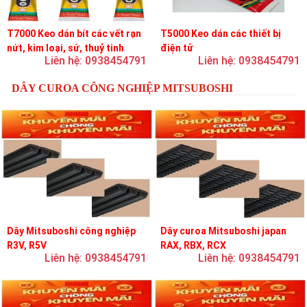
T7000 Keo dán bít các vết rạn
T5000 Keo dán các thiết bị
nứt, kim loại, sứ, thuỷ tinh
điện tử
Liên hệ: 0938454791
Liên hệ: 0938454791
DÂY CUROA CÔNG NGHIỆP MITSUBOSHI
Dây Mitsuboshi công nghiệp
Dây curoa Mitsuboshi japan
R3V, R5V
RAX, RBX, RCX
Liên hệ: 0938454791
Liên hệ: 0938454791