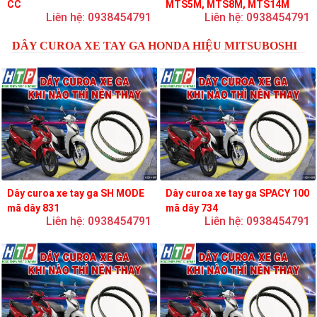
CC
MTS5M, MTS8M, MTS14M
Liên hệ: 0938454791
Liên hệ: 0938454791
DÂY CUROA XE TAY GA HONDA HIỆU MITSUBOSHI
Dây curoa xe tay ga SH MODE
Dây curoa xe tay ga SPACY 100
mã dây 831
mã dây 734
Liên hệ: 0938454791
Liên hệ: 0938454791