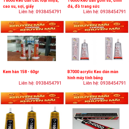
T8000 Keo dán các loại nhựa,
T6000 Keo dán gốm sứ, đính
cao su, sợi, giấy
đá, đồ trang sức
Liên hệ: 0938454791
Liên hệ: 0938454791
Kem hàn 158 - 60gr
B7000 acrylic Keo dán màn
hình máy tính bảng
Liên hệ: 0938454791
Liên hệ: 0938454791