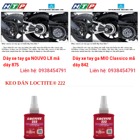
Dây xe tay ga NOUVO LX mã
Dây xe tay ga MIO Classico mã
dây 875
dây 842
Liên hệ: 0938454791
Liên hệ: 0938454791
KEO DÁN LOCTITE® 222