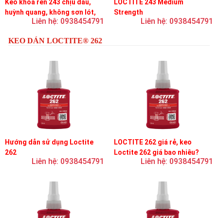
Keo khóa ren 243 chịu dầu,
LOCTITE 243 Medium
huỳnh quang, không sơn lót,
Strength
Liên hệ: 0938454791
Liên hệ: 0938454791
dễ tháo rời, độ bền trung bình
KEO DÁN LOCTITE® 262
Hướng dẫn sử dụng Loctite
LOCTITE 262 giá rẻ, keo
262
Loctite 262 giá bao nhiêu?
Liên hệ: 0938454791
Liên hệ: 0938454791