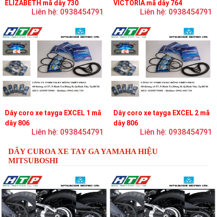
ELIZABETH mã dây 730
VICTORIA mã dây 764
Liên hệ: 0938454791
Liên hệ: 0938454791
Dây coro xe tayga EXCEL 1 mã
Dây coro xe tayga EXCEL 2 mã
dây 806
dây 806
Liên hệ: 0938454791
Liên hệ: 0938454791
DÂY CUROA XE TAY GA YAMAHA HIỆU
MITSUBOSHI