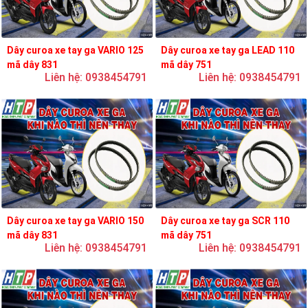
Dây curoa xe tay ga VARIO 125
Dây curoa xe tay ga LEAD 110
mã dây 831
mã dây 751
Liên hệ: 0938454791
Liên hệ: 0938454791
Dây curoa xe tay ga VARIO 150
Dây curoa xe tay ga SCR 110
mã dây 831
mã dây 751
Liên hệ: 0938454791
Liên hệ: 0938454791