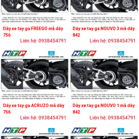
Dây xe tay ga FREEGO mã dây
Dây xe tay ga NOUVO 3 mã dây
756
842
Liên hệ: 0938454791
Liên hệ: 0938454791
Dây xe tay ga ACRUZO mã dây
Dây xe tay ga NOUVO 1 mã dây
756
842
Liên hệ: 0938454791
Liên hệ: 0938454791