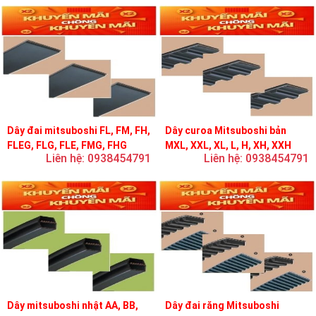
Dây đai mitsuboshi FL, FM, FH,
Dây curoa Mitsuboshi bản
FLEG, FLG, FLE, FMG, FHG
MXL, XXL, XL, L, H, XH, XXH
Liên hệ: 0938454791
Liên hệ: 0938454791
Dây mitsuboshi nhật AA, BB,
Dây đai răng Mitsuboshi