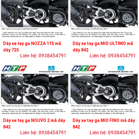
Dây xe tay ga NOZZA 115 mã
Dây xe tay ga MIO ULTIMO mã
dây 725
dây 842
Liên hệ: 0938454791
Liên hệ: 0938454791
Dây xe tay ga NOUVO 2 mã dây
Dây xe tay ga MIO FINO mã dây
842
842
Liên hệ: 0938454791
Liên hệ: 0938454791