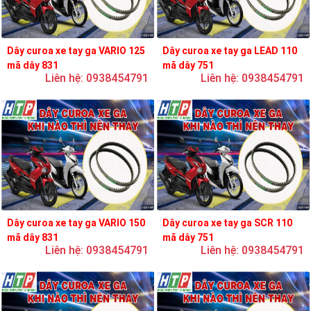
Dây curoa xe tay ga VARIO 125
Dây curoa xe tay ga LEAD 110
mã dây 831
mã dây 751
Liên hệ: 0938454791
Liên hệ: 0938454791
Dây curoa xe tay ga VARIO 150
Dây curoa xe tay ga SCR 110
mã dây 831
mã dây 751
Liên hệ: 0938454791
Liên hệ: 0938454791