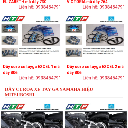
ELIZABETH mã dây 730
VICTORIA mã dây 764
Liên hệ: 0938454791
Liên hệ: 0938454791
Dây coro xe tayga EXCEL 1 mã
Dây coro xe tayga EXCEL 2 mã
dây 806
dây 806
Liên hệ: 0938454791
Liên hệ: 0938454791
DÂY CUROA XE TAY GA YAMAHA HIỆU
MITSUBOSHI