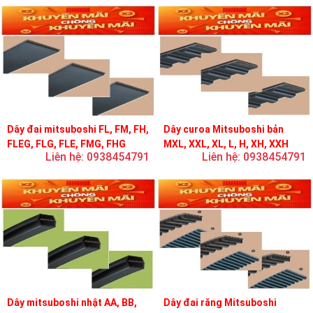
Dây đai mitsuboshi FL, FM, FH,
Dây curoa Mitsuboshi bản
FLEG, FLG, FLE, FMG, FHG
MXL, XXL, XL, L, H, XH, XXH
Liên hệ: 0938454791
Liên hệ: 0938454791
Dây mitsuboshi nhật AA, BB,
Dây đai răng Mitsuboshi