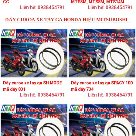
CC
MTS5M, MTS8M, MTS14M
Liên hệ: 0938454791
Liên hệ: 0938454791
DÂY CUROA XE TAY GA HONDA HIỆU MITSUBOSHI
Dây curoa xe tay ga SH MODE
Dây curoa xe tay ga SPACY 100
mã dây 831
mã dây 734
Liên hệ: 0938454791
Liên hệ: 0938454791