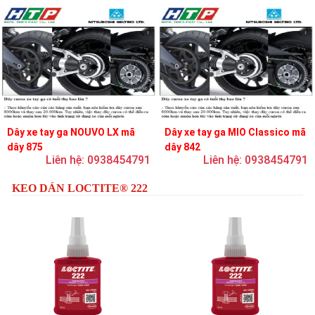
Dây xe tay ga NOUVO LX mã
Dây xe tay ga MIO Classico mã
dây 875
dây 842
Liên hệ: 0938454791
Liên hệ: 0938454791
KEO DÁN LOCTITE® 222