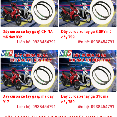
Dây curoa xe tay ga @ CHINA
Dây curoa xe tay ga E.SKY mã
mã dây 832
dây 759
Liên hệ: 0938454791
Liên hệ: 0938454791
Dây curoa xe tay ga @ mã dây
Dây curoa xe tay ga GY6 mã
917
dây 759
Liên hệ: 0938454791
Liên hệ: 0938454791