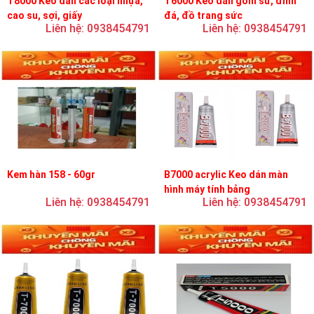
T8000 Keo dán các loại nhựa,
T6000 Keo dán gốm sứ, đính
cao su, sợi, giấy
đá, đồ trang sức
Liên hệ: 0938454791
Liên hệ: 0938454791
Kem hàn 158 - 60gr
B7000 acrylic Keo dán màn
hình máy tính bảng
Liên hệ: 0938454791
Liên hệ: 0938454791