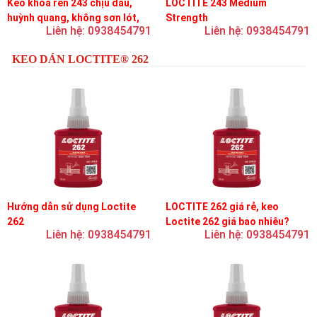
Keo khóa ren 243 chịu dầu,
LOCTITE 243 Medium
huỳnh quang, không sơn lót,
Strength
Liên hệ: 0938454791
Liên hệ: 0938454791
dễ tháo rời, độ bền trung bình
KEO DÁN LOCTITE® 262
Hướng dẫn sử dụng Loctite
LOCTITE 262 giá rẻ, keo
262
Loctite 262 giá bao nhiêu?
Liên hệ: 0938454791
Liên hệ: 0938454791