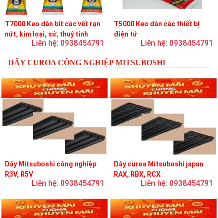
T7000 Keo dán bít các vết rạn
T5000 Keo dán các thiết bị
nứt, kim loại, sứ, thuỷ tinh
điện tử
Liên hệ: 0938454791
Liên hệ: 0938454791
DÂY CUROA CÔNG NGHIỆP MITSUBOSHI
Dây Mitsuboshi công nghiệp
Dây curoa Mitsuboshi japan
R3V, R5V
RAX, RBX, RCX
Liên hệ: 0938454791
Liên hệ: 0938454791