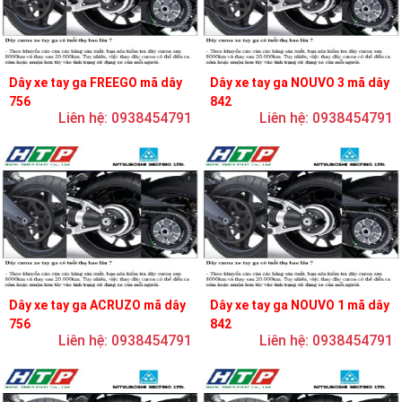
Dây xe tay ga FREEGO mã dây
Dây xe tay ga NOUVO 3 mã dây
756
842
Liên hệ: 0938454791
Liên hệ: 0938454791
Dây xe tay ga ACRUZO mã dây
Dây xe tay ga NOUVO 1 mã dây
756
842
Liên hệ: 0938454791
Liên hệ: 0938454791