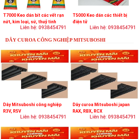
T7000 Keo dán bít các vết rạn
T5000 Keo dán các thiết bị
nứt, kim loại, sứ, thuỷ tinh
điện tử
Liên hệ: 0938454791
Liên hệ: 0938454791
DÂY CUROA CÔNG NGHIỆP MITSUBOSHI
Dây Mitsuboshi công nghiệp
Dây curoa Mitsuboshi japan
R3V, R5V
RAX, RBX, RCX
Liên hệ: 0938454791
Liên hệ: 0938454791