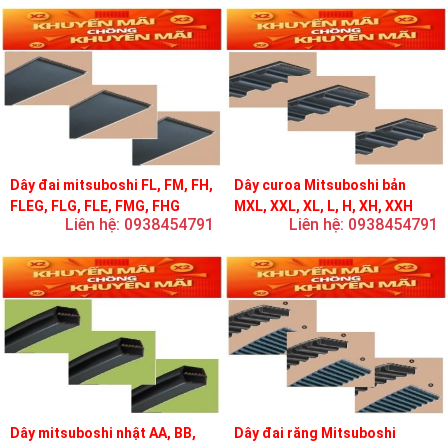
Dây đai mitsuboshi FL, FM, FH,
Dây curoa Mitsuboshi bản
FLEG, FLG, FLE, FMG, FHG
MXL, XXL, XL, L, H, XH, XXH
Liên hệ: 0938454791
Liên hệ: 0938454791
Dây mitsuboshi nhật AA, BB,
Dây đai răng Mitsuboshi