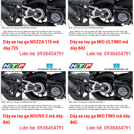
Dây xe tay ga NOZZA 115 mã
Dây xe tay ga MIO ULTIMO mã
dây 725
dây 842
Liên hệ: 0938454791
Liên hệ: 0938454791
Dây xe tay ga NOUVO 2 mã dây
Dây xe tay ga MIO FINO mã dây
842
842
Liên hệ: 0938454791
Liên hệ: 0938454791