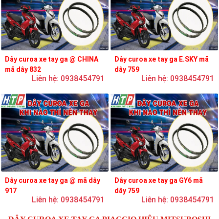
Dây curoa xe tay ga @ CHINA
Dây curoa xe tay ga E.SKY mã
mã dây 832
dây 759
Liên hệ: 0938454791
Liên hệ: 0938454791
Dây curoa xe tay ga @ mã dây
Dây curoa xe tay ga GY6 mã
917
dây 759
Liên hệ: 0938454791
Liên hệ: 0938454791