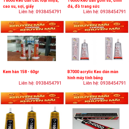
T8000 Keo dán các loại nhựa,
T6000 Keo dán gốm sứ, đính
cao su, sợi, giấy
đá, đồ trang sức
Liên hệ: 0938454791
Liên hệ: 0938454791
Kem hàn 158 - 60gr
B7000 acrylic Keo dán màn
hình máy tính bảng
Liên hệ: 0938454791
Liên hệ: 0938454791