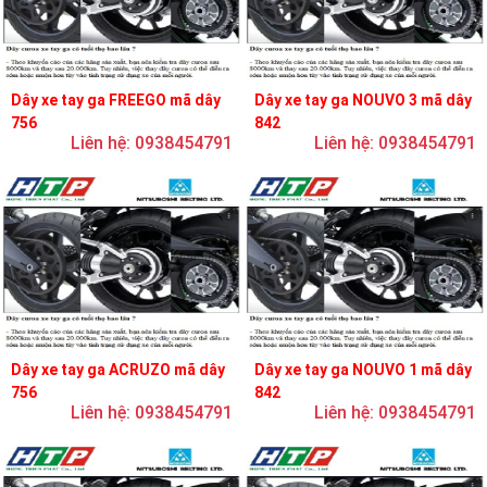
Dây xe tay ga FREEGO mã dây
Dây xe tay ga NOUVO 3 mã dây
756
842
Liên hệ: 0938454791
Liên hệ: 0938454791
Dây xe tay ga ACRUZO mã dây
Dây xe tay ga NOUVO 1 mã dây
756
842
Liên hệ: 0938454791
Liên hệ: 0938454791