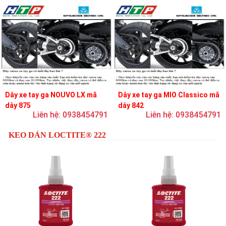
Dây xe tay ga NOUVO LX mã
Dây xe tay ga MIO Classico mã
dây 875
dây 842
Liên hệ: 0938454791
Liên hệ: 0938454791
KEO DÁN LOCTITE® 222