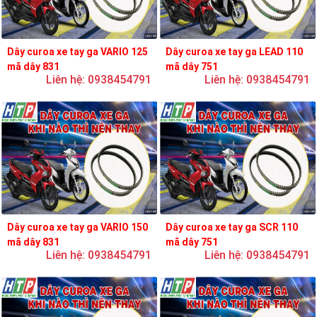
Dây curoa xe tay ga VARIO 125
Dây curoa xe tay ga LEAD 110
mã dây 831
mã dây 751
Liên hệ: 0938454791
Liên hệ: 0938454791
Dây curoa xe tay ga VARIO 150
Dây curoa xe tay ga SCR 110
mã dây 831
mã dây 751
Liên hệ: 0938454791
Liên hệ: 0938454791