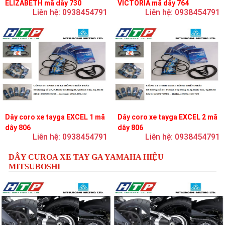
ELIZABETH mã dây 730
VICTORIA mã dây 764
Liên hệ: 0938454791
Liên hệ: 0938454791
Dây coro xe tayga EXCEL 1 mã
Dây coro xe tayga EXCEL 2 mã
dây 806
dây 806
Liên hệ: 0938454791
Liên hệ: 0938454791
DÂY CUROA XE TAY GA YAMAHA HIỆU
MITSUBOSHI