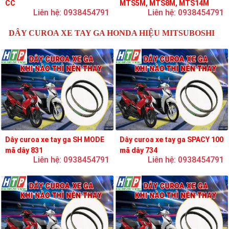
CC
MTS5M, MTS8M, MTS14M
Liên hệ: 0938454791
Liên hệ: 0938454791
DÂY CUROA XE TAY GA HONDA HIỆU MITSUBOSHI
Dây curoa xe tay ga SH MODE
Dây curoa xe tay ga SPACY 100
mã dây 831
mã dây 734
Liên hệ: 0938454791
Liên hệ: 0938454791