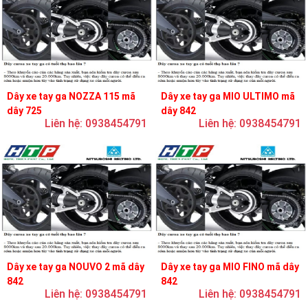
Dây xe tay ga NOZZA 115 mã
Dây xe tay ga MIO ULTIMO mã
dây 725
dây 842
Liên hệ: 0938454791
Liên hệ: 0938454791
Dây xe tay ga NOUVO 2 mã dây
Dây xe tay ga MIO FINO mã dây
842
842
Liên hệ: 0938454791
Liên hệ: 0938454791