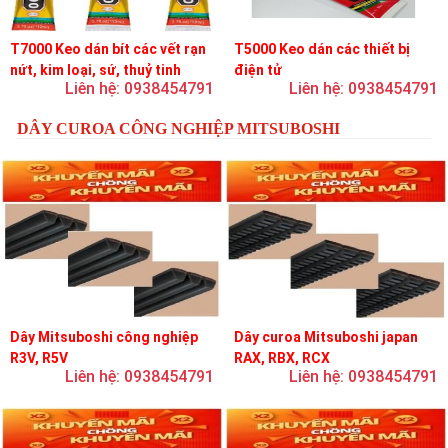
T7000 Keo dán bít các vết rạn
T5000 Keo dán các thiết bị
nứt, kim loại, sứ, thuỷ tinh
điện tử
Liên hệ: 0938454791
Liên hệ: 0938454791
DÂY CUROA CÔNG NGHIỆP MITSUBOSHI
Dây Mitsuboshi công nghiệp
Dây curoa Mitsuboshi japan
R3V, R5V
RAX, RBX, RCX
Liên hệ: 0938454791
Liên hệ: 0938454791