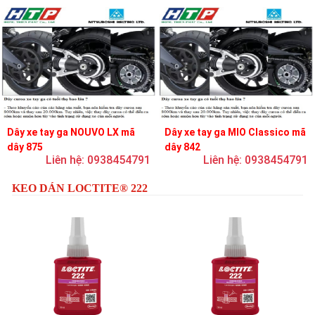
Dây xe tay ga NOUVO LX mã
Dây xe tay ga MIO Classico mã
dây 875
dây 842
Liên hệ: 0938454791
Liên hệ: 0938454791
KEO DÁN LOCTITE® 222