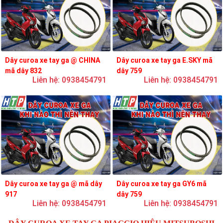
Dây curoa xe tay ga @ CHINA
Dây curoa xe tay ga E.SKY mã
mã dây 832
dây 759
Liên hệ: 0938454791
Liên hệ: 0938454791
Dây curoa xe tay ga @ mã dây
Dây curoa xe tay ga GY6 mã
917
dây 759
Liên hệ: 0938454791
Liên hệ: 0938454791