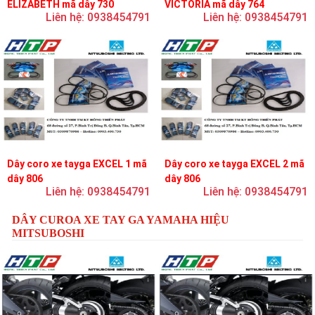
ELIZABETH mã dây 730
VICTORIA mã dây 764
Liên hệ: 0938454791
Liên hệ: 0938454791
Dây coro xe tayga EXCEL 1 mã
Dây coro xe tayga EXCEL 2 mã
dây 806
dây 806
Liên hệ: 0938454791
Liên hệ: 0938454791
DÂY CUROA XE TAY GA YAMAHA HIỆU
MITSUBOSHI