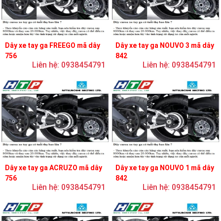
Dây xe tay ga FREEGO mã dây
Dây xe tay ga NOUVO 3 mã dây
756
842
Liên hệ: 0938454791
Liên hệ: 0938454791
Dây xe tay ga ACRUZO mã dây
Dây xe tay ga NOUVO 1 mã dây
756
842
Liên hệ: 0938454791
Liên hệ: 0938454791