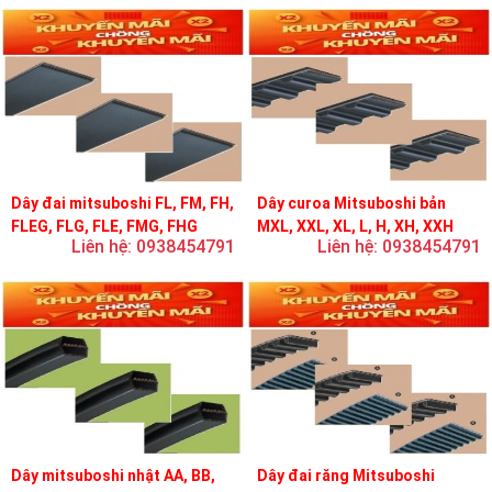
Dây đai mitsuboshi FL, FM, FH,
Dây curoa Mitsuboshi bản
FLEG, FLG, FLE, FMG, FHG
MXL, XXL, XL, L, H, XH, XXH
Liên hệ: 0938454791
Liên hệ: 0938454791
Dây mitsuboshi nhật AA, BB,
Dây đai răng Mitsuboshi