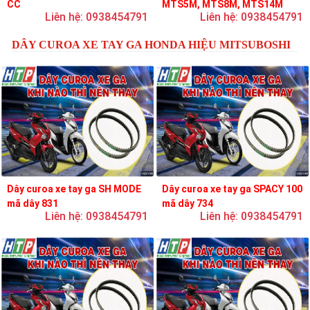
CC
MTS5M, MTS8M, MTS14M
Liên hệ: 0938454791
Liên hệ: 0938454791
DÂY CUROA XE TAY GA HONDA HIỆU MITSUBOSHI
Dây curoa xe tay ga SH MODE
Dây curoa xe tay ga SPACY 100
mã dây 831
mã dây 734
Liên hệ: 0938454791
Liên hệ: 0938454791