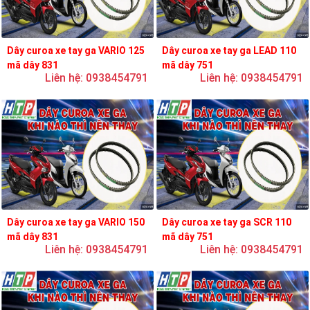
Dây curoa xe tay ga VARIO 125
Dây curoa xe tay ga LEAD 110
mã dây 831
mã dây 751
Liên hệ: 0938454791
Liên hệ: 0938454791
Dây curoa xe tay ga VARIO 150
Dây curoa xe tay ga SCR 110
mã dây 831
mã dây 751
Liên hệ: 0938454791
Liên hệ: 0938454791