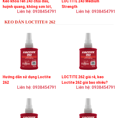
Keo khóa ren 243 chịu dầu,
LOCTITE 243 Medium
huỳnh quang, không sơn lót,
Strength
Liên hệ: 0938454791
Liên hệ: 0938454791
dễ tháo rời, độ bền trung bình
KEO DÁN LOCTITE® 262
Hướng dẫn sử dụng Loctite
LOCTITE 262 giá rẻ, keo
262
Loctite 262 giá bao nhiêu?
Liên hệ: 0938454791
Liên hệ: 0938454791