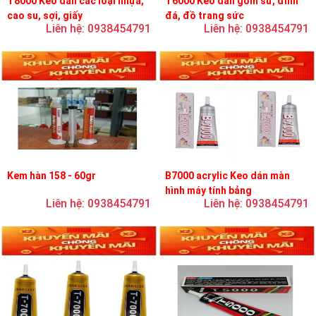
T8000 Keo dán các loại nhựa,
T6000 Keo dán gốm sứ, đính
cao su, sợi, giấy
đá, đồ trang sức
Liên hệ: 0938454791
Liên hệ: 0938454791
Kem hàn 158 - 60gr
B7000 acrylic Keo dán màn
hình máy tính bảng
Liên hệ: 0938454791
Liên hệ: 0938454791