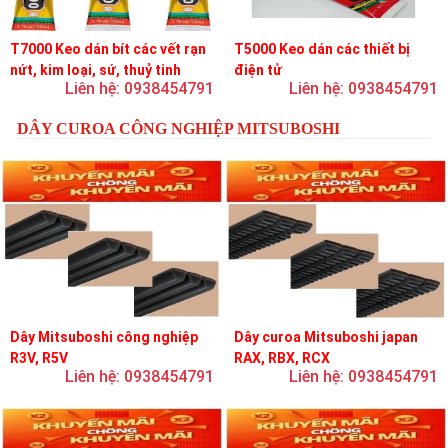
T7000 Keo dán bít các vết rạn
T5000 Keo dán các thiết bị
nứt, kim loại, sứ, thuỷ tinh
điện tử
Liên hệ: 0938454791
Liên hệ: 0938454791
DÂY CUROA CÔNG NGHIỆP MITSUBOSHI
Dây Mitsuboshi công nghiệp
Dây curoa Mitsuboshi japan
R3V, R5V
RAX, RBX, RCX
Liên hệ: 0938454791
Liên hệ: 0938454791