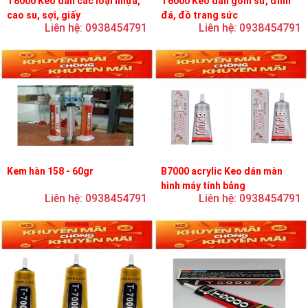
T8000 Keo dán các loại nhựa,
T6000 Keo dán gốm sứ, đính
cao su, sợi, giấy
đá, đồ trang sức
Liên hệ: 0938454791
Liên hệ: 0938454791
Kem hàn 158 - 60gr
B7000 acrylic Keo dán màn
hình máy tính bảng
Liên hệ: 0938454791
Liên hệ: 0938454791