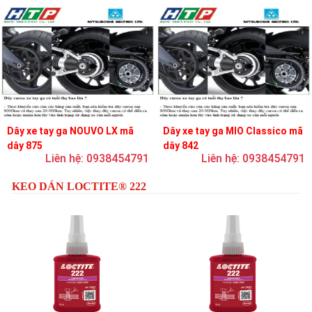
Dây xe tay ga NOUVO LX mã
Dây xe tay ga MIO Classico mã
dây 875
dây 842
Liên hệ: 0938454791
Liên hệ: 0938454791
KEO DÁN LOCTITE® 222