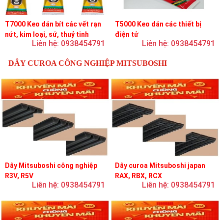
T7000 Keo dán bít các vết rạn
T5000 Keo dán các thiết bị
nứt, kim loại, sứ, thuỷ tinh
điện tử
Liên hệ: 0938454791
Liên hệ: 0938454791
DÂY CUROA CÔNG NGHIỆP MITSUBOSHI
Dây Mitsuboshi công nghiệp
Dây curoa Mitsuboshi japan
R3V, R5V
RAX, RBX, RCX
Liên hệ: 0938454791
Liên hệ: 0938454791