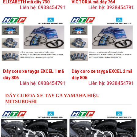
ELIZABETH mã dây 730
VICTORIA mã dây 764
Liên hệ: 0938454791
Liên hệ: 0938454791
Dây coro xe tayga EXCEL 1 mã
Dây coro xe tayga EXCEL 2 mã
dây 806
dây 806
Liên hệ: 0938454791
Liên hệ: 0938454791
DÂY CUROA XE TAY GA YAMAHA HIỆU
MITSUBOSHI