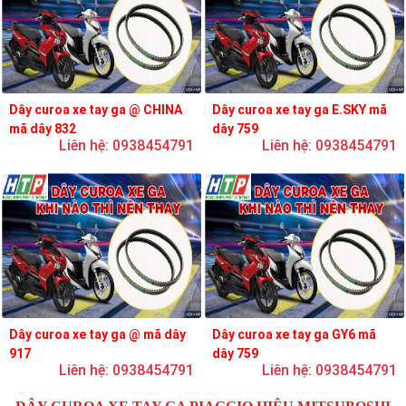
Dây curoa xe tay ga @ CHINA
Dây curoa xe tay ga E.SKY mã
mã dây 832
dây 759
Liên hệ: 0938454791
Liên hệ: 0938454791
Dây curoa xe tay ga @ mã dây
Dây curoa xe tay ga GY6 mã
917
dây 759
Liên hệ: 0938454791
Liên hệ: 0938454791