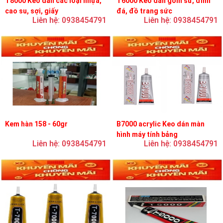
T8000 Keo dán các loại nhựa,
T6000 Keo dán gốm sứ, đính
cao su, sợi, giấy
đá, đồ trang sức
Liên hệ: 0938454791
Liên hệ: 0938454791
Kem hàn 158 - 60gr
B7000 acrylic Keo dán màn
hình máy tính bảng
Liên hệ: 0938454791
Liên hệ: 0938454791