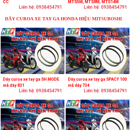
CC
MTS5M, MTS8M, MTS14M
Liên hệ: 0938454791
Liên hệ: 0938454791
DÂY CUROA XE TAY GA HONDA HIỆU MITSUBOSHI
Dây curoa xe tay ga SH MODE
Dây curoa xe tay ga SPACY 100
mã dây 831
mã dây 734
Liên hệ: 0938454791
Liên hệ: 0938454791