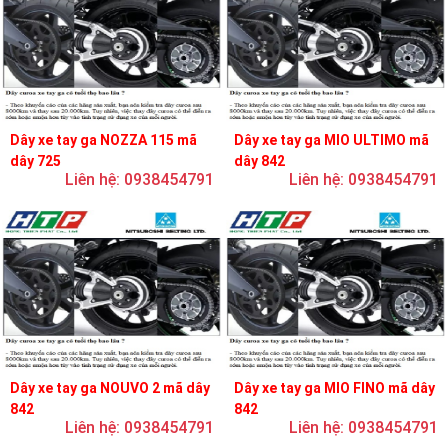
Dây xe tay ga NOZZA 115 mã
Dây xe tay ga MIO ULTIMO mã
dây 725
dây 842
Liên hệ: 0938454791
Liên hệ: 0938454791
Dây xe tay ga NOUVO 2 mã dây
Dây xe tay ga MIO FINO mã dây
842
842
Liên hệ: 0938454791
Liên hệ: 0938454791