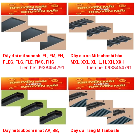
Dây đai mitsuboshi FL, FM, FH,
Dây curoa Mitsuboshi bản
FLEG, FLG, FLE, FMG, FHG
MXL, XXL, XL, L, H, XH, XXH
Liên hệ: 0938454791
Liên hệ: 0938454791
Dây mitsuboshi nhật AA, BB,
Dây đai răng Mitsuboshi