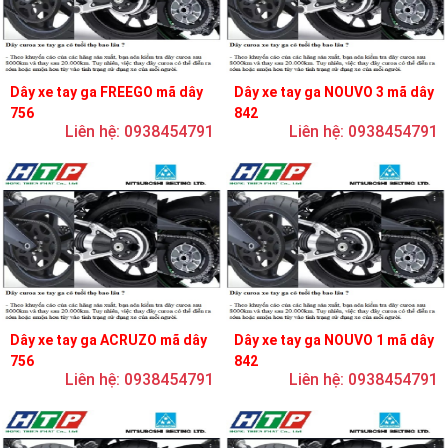
Dây xe tay ga FREEGO mã dây
Dây xe tay ga NOUVO 3 mã dây
756
842
Liên hệ: 0938454791
Liên hệ: 0938454791
Dây xe tay ga ACRUZO mã dây
Dây xe tay ga NOUVO 1 mã dây
756
842
Liên hệ: 0938454791
Liên hệ: 0938454791