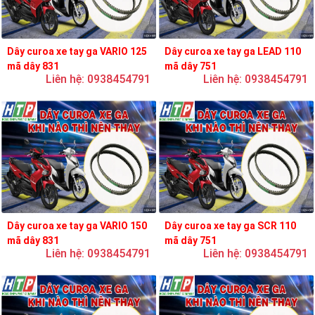
Dây curoa xe tay ga VARIO 125
Dây curoa xe tay ga LEAD 110
mã dây 831
mã dây 751
Liên hệ: 0938454791
Liên hệ: 0938454791
Dây curoa xe tay ga VARIO 150
Dây curoa xe tay ga SCR 110
mã dây 831
mã dây 751
Liên hệ: 0938454791
Liên hệ: 0938454791