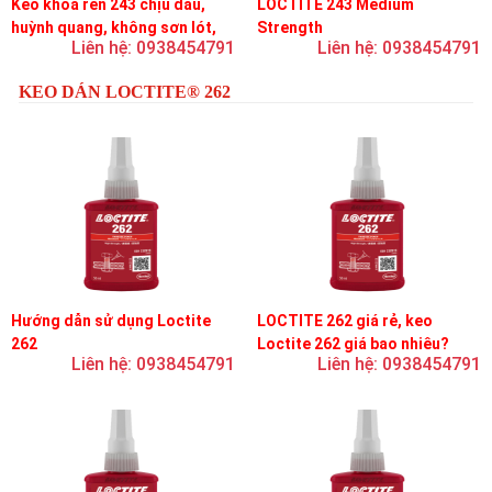
Keo khóa ren 243 chịu dầu,
LOCTITE 243 Medium
huỳnh quang, không sơn lót,
Strength
Liên hệ: 0938454791
Liên hệ: 0938454791
dễ tháo rời, độ bền trung bình
KEO DÁN LOCTITE® 262
Hướng dẫn sử dụng Loctite
LOCTITE 262 giá rẻ, keo
262
Loctite 262 giá bao nhiêu?
Liên hệ: 0938454791
Liên hệ: 0938454791