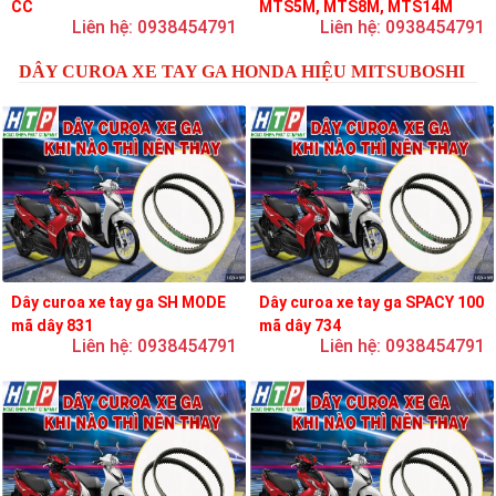
CC
MTS5M, MTS8M, MTS14M
Liên hệ: 0938454791
Liên hệ: 0938454791
DÂY CUROA XE TAY GA HONDA HIỆU MITSUBOSHI
Dây curoa xe tay ga SH MODE
Dây curoa xe tay ga SPACY 100
mã dây 831
mã dây 734
Liên hệ: 0938454791
Liên hệ: 0938454791