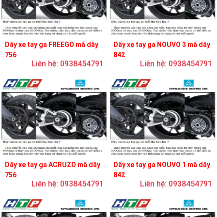
Dây xe tay ga FREEGO mã dây
Dây xe tay ga NOUVO 3 mã dây
756
842
Liên hệ: 0938454791
Liên hệ: 0938454791
Dây xe tay ga ACRUZO mã dây
Dây xe tay ga NOUVO 1 mã dây
756
842
Liên hệ: 0938454791
Liên hệ: 0938454791