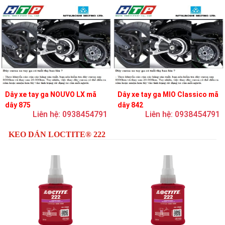
Dây xe tay ga NOUVO LX mã
Dây xe tay ga MIO Classico mã
dây 875
dây 842
Liên hệ: 0938454791
Liên hệ: 0938454791
KEO DÁN LOCTITE® 222