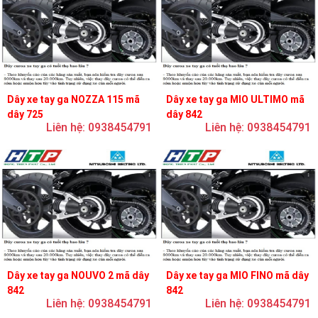
Dây xe tay ga NOZZA 115 mã
Dây xe tay ga MIO ULTIMO mã
dây 725
dây 842
Liên hệ: 0938454791
Liên hệ: 0938454791
Dây xe tay ga NOUVO 2 mã dây
Dây xe tay ga MIO FINO mã dây
842
842
Liên hệ: 0938454791
Liên hệ: 0938454791