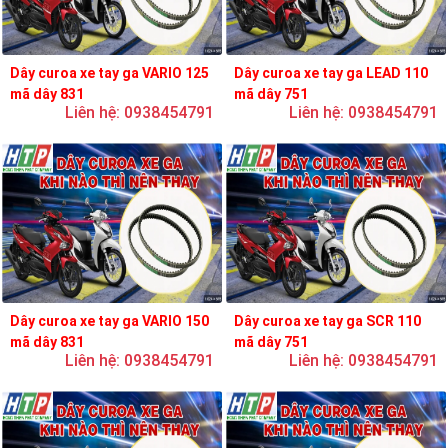
Dây curoa xe tay ga VARIO 125
Dây curoa xe tay ga LEAD 110
mã dây 831
mã dây 751
Liên hệ: 0938454791
Liên hệ: 0938454791
Dây curoa xe tay ga VARIO 150
Dây curoa xe tay ga SCR 110
mã dây 831
mã dây 751
Liên hệ: 0938454791
Liên hệ: 0938454791