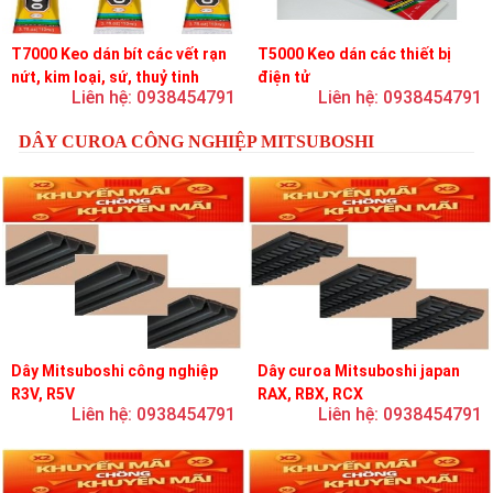
T7000 Keo dán bít các vết rạn
T5000 Keo dán các thiết bị
nứt, kim loại, sứ, thuỷ tinh
điện tử
Liên hệ: 0938454791
Liên hệ: 0938454791
DÂY CUROA CÔNG NGHIỆP MITSUBOSHI
Dây Mitsuboshi công nghiệp
Dây curoa Mitsuboshi japan
R3V, R5V
RAX, RBX, RCX
Liên hệ: 0938454791
Liên hệ: 0938454791