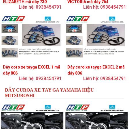
ELIZABETH mã dây 730
VICTORIA mã dây 764
Liên hệ: 0938454791
Liên hệ: 0938454791
Dây coro xe tayga EXCEL 1 mã
Dây coro xe tayga EXCEL 2 mã
dây 806
dây 806
Liên hệ: 0938454791
Liên hệ: 0938454791
DÂY CUROA XE TAY GA YAMAHA HIỆU
MITSUBOSHI