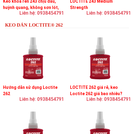
Keo khóa ren 243 chịu dầu,
LOCTITE 243 Medium
huỳnh quang, không sơn lót,
Strength
Liên hệ: 0938454791
Liên hệ: 0938454791
dễ tháo rời, độ bền trung bình
KEO DÁN LOCTITE® 262
Hướng dẫn sử dụng Loctite
LOCTITE 262 giá rẻ, keo
262
Loctite 262 giá bao nhiêu?
Liên hệ: 0938454791
Liên hệ: 0938454791