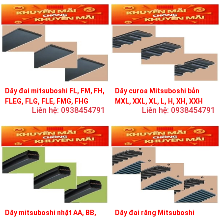
Dây đai mitsuboshi FL, FM, FH,
Dây curoa Mitsuboshi bản
FLEG, FLG, FLE, FMG, FHG
MXL, XXL, XL, L, H, XH, XXH
Liên hệ: 0938454791
Liên hệ: 0938454791
Dây mitsuboshi nhật AA, BB,
Dây đai răng Mitsuboshi