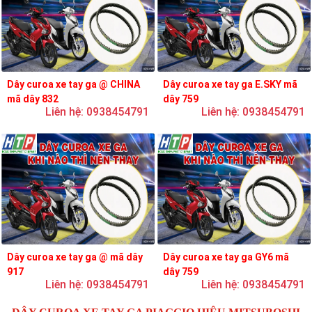
Dây curoa xe tay ga @ CHINA
Dây curoa xe tay ga E.SKY mã
mã dây 832
dây 759
Liên hệ: 0938454791
Liên hệ: 0938454791
Dây curoa xe tay ga @ mã dây
Dây curoa xe tay ga GY6 mã
917
dây 759
Liên hệ: 0938454791
Liên hệ: 0938454791