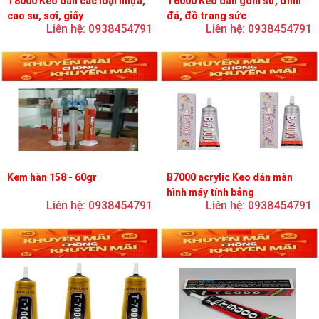
T8000 Keo dán các loại nhựa,
T6000 Keo dán gốm sứ, đính
cao su, sợi, giấy
đá, đồ trang sức
Liên hệ: 0938454791
Liên hệ: 0938454791
Kem hàn 158 - 60gr
B7000 acrylic Keo dán màn
hình máy tính bảng
Liên hệ: 0938454791
Liên hệ: 0938454791