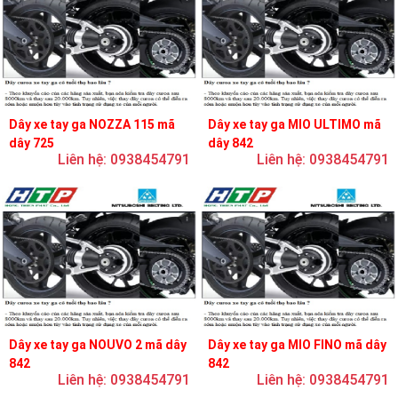
Dây xe tay ga NOZZA 115 mã
Dây xe tay ga MIO ULTIMO mã
dây 725
dây 842
Liên hệ: 0938454791
Liên hệ: 0938454791
Dây xe tay ga NOUVO 2 mã dây
Dây xe tay ga MIO FINO mã dây
842
842
Liên hệ: 0938454791
Liên hệ: 0938454791