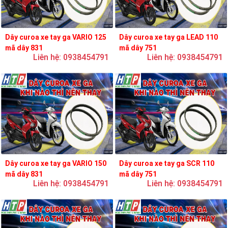
Dây curoa xe tay ga VARIO 125
Dây curoa xe tay ga LEAD 110
mã dây 831
mã dây 751
Liên hệ: 0938454791
Liên hệ: 0938454791
Dây curoa xe tay ga VARIO 150
Dây curoa xe tay ga SCR 110
mã dây 831
mã dây 751
Liên hệ: 0938454791
Liên hệ: 0938454791