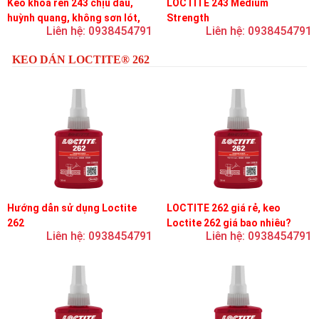
Keo khóa ren 243 chịu dầu,
LOCTITE 243 Medium
huỳnh quang, không sơn lót,
Strength
Liên hệ: 0938454791
Liên hệ: 0938454791
dễ tháo rời, độ bền trung bình
KEO DÁN LOCTITE® 262
Hướng dẫn sử dụng Loctite
LOCTITE 262 giá rẻ, keo
262
Loctite 262 giá bao nhiêu?
Liên hệ: 0938454791
Liên hệ: 0938454791