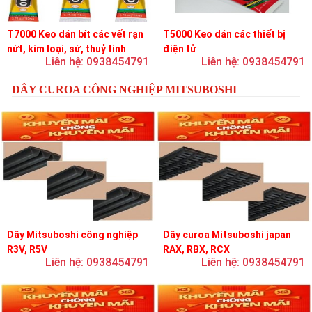
T7000 Keo dán bít các vết rạn
T5000 Keo dán các thiết bị
nứt, kim loại, sứ, thuỷ tinh
điện tử
Liên hệ: 0938454791
Liên hệ: 0938454791
DÂY CUROA CÔNG NGHIỆP MITSUBOSHI
Dây Mitsuboshi công nghiệp
Dây curoa Mitsuboshi japan
R3V, R5V
RAX, RBX, RCX
Liên hệ: 0938454791
Liên hệ: 0938454791