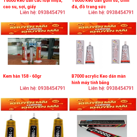
T8000 Keo dán các loại nhựa,
T6000 Keo dán gốm sứ, đính
cao su, sợi, giấy
đá, đồ trang sức
Liên hệ: 0938454791
Liên hệ: 0938454791
Kem hàn 158 - 60gr
B7000 acrylic Keo dán màn
hình máy tính bảng
Liên hệ: 0938454791
Liên hệ: 0938454791