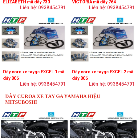
ELIZABETH mã dây 730
VICTORIA mã dây 764
Liên hệ: 0938454791
Liên hệ: 0938454791
Dây coro xe tayga EXCEL 1 mã
Dây coro xe tayga EXCEL 2 mã
dây 806
dây 806
Liên hệ: 0938454791
Liên hệ: 0938454791
DÂY CUROA XE TAY GA YAMAHA HIỆU
MITSUBOSHI