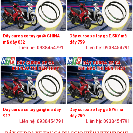
Dây curoa xe tay ga @ CHINA
Dây curoa xe tay ga E.SKY mã
mã dây 832
dây 759
Liên hệ: 0938454791
Liên hệ: 0938454791
Dây curoa xe tay ga @ mã dây
Dây curoa xe tay ga GY6 mã
917
dây 759
Liên hệ: 0938454791
Liên hệ: 0938454791