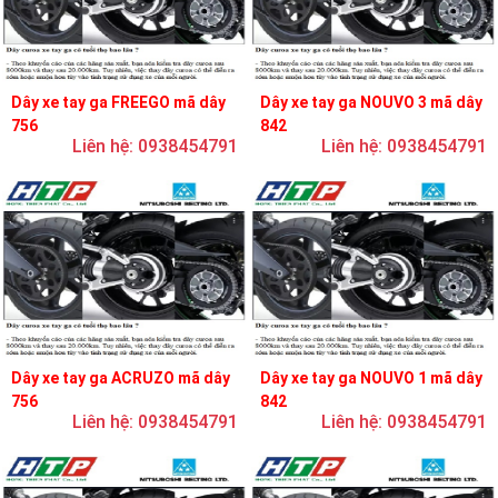
Dây xe tay ga FREEGO mã dây
Dây xe tay ga NOUVO 3 mã dây
756
842
Liên hệ: 0938454791
Liên hệ: 0938454791
Dây xe tay ga ACRUZO mã dây
Dây xe tay ga NOUVO 1 mã dây
756
842
Liên hệ: 0938454791
Liên hệ: 0938454791