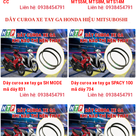
CC
MTS5M, MTS8M, MTS14M
Liên hệ: 0938454791
Liên hệ: 0938454791
DÂY CUROA XE TAY GA HONDA HIỆU MITSUBOSHI
Dây curoa xe tay ga SH MODE
Dây curoa xe tay ga SPACY 100
mã dây 831
mã dây 734
Liên hệ: 0938454791
Liên hệ: 0938454791