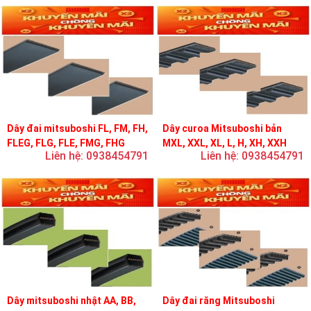
Dây đai mitsuboshi FL, FM, FH,
Dây curoa Mitsuboshi bản
FLEG, FLG, FLE, FMG, FHG
MXL, XXL, XL, L, H, XH, XXH
Liên hệ: 0938454791
Liên hệ: 0938454791
Dây mitsuboshi nhật AA, BB,
Dây đai răng Mitsuboshi