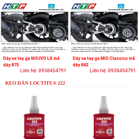
Dây xe tay ga NOUVO LX mã
Dây xe tay ga MIO Classico mã
dây 875
dây 842
Liên hệ: 0938454791
Liên hệ: 0938454791
KEO DÁN LOCTITE® 222