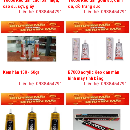
T8000 Keo dán các loại nhựa,
T6000 Keo dán gốm sứ, đính
cao su, sợi, giấy
đá, đồ trang sức
Liên hệ: 0938454791
Liên hệ: 0938454791
Kem hàn 158 - 60gr
B7000 acrylic Keo dán màn
hình máy tính bảng
Liên hệ: 0938454791
Liên hệ: 0938454791