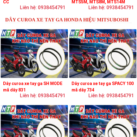
CC
MTS5M, MTS8M, MTS14M
Liên hệ: 0938454791
Liên hệ: 0938454791
DÂY CUROA XE TAY GA HONDA HIỆU MITSUBOSHI
Dây curoa xe tay ga SH MODE
Dây curoa xe tay ga SPACY 100
mã dây 831
mã dây 734
Liên hệ: 0938454791
Liên hệ: 0938454791