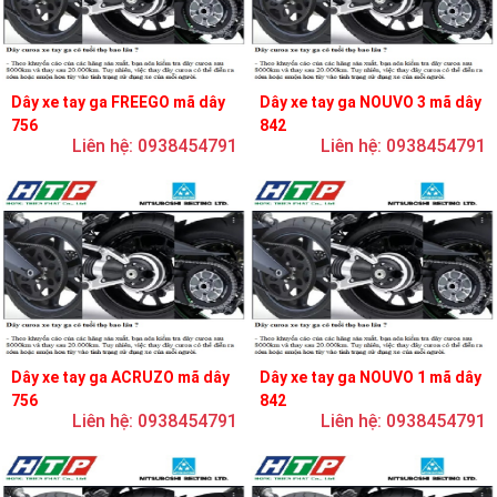
Dây xe tay ga FREEGO mã dây
Dây xe tay ga NOUVO 3 mã dây
756
842
Liên hệ: 0938454791
Liên hệ: 0938454791
Dây xe tay ga ACRUZO mã dây
Dây xe tay ga NOUVO 1 mã dây
756
842
Liên hệ: 0938454791
Liên hệ: 0938454791