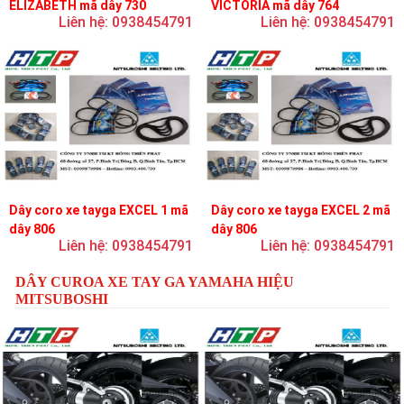
ELIZABETH mã dây 730
VICTORIA mã dây 764
Liên hệ: 0938454791
Liên hệ: 0938454791
Dây coro xe tayga EXCEL 1 mã
Dây coro xe tayga EXCEL 2 mã
dây 806
dây 806
Liên hệ: 0938454791
Liên hệ: 0938454791
DÂY CUROA XE TAY GA YAMAHA HIỆU
MITSUBOSHI