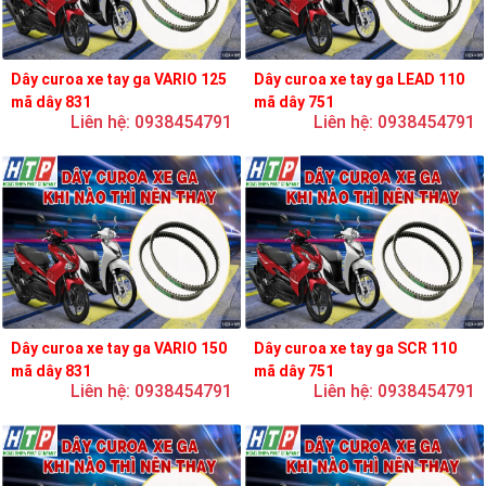
Dây curoa xe tay ga VARIO 125
Dây curoa xe tay ga LEAD 110
mã dây 831
mã dây 751
Liên hệ: 0938454791
Liên hệ: 0938454791
Dây curoa xe tay ga VARIO 150
Dây curoa xe tay ga SCR 110
mã dây 831
mã dây 751
Liên hệ: 0938454791
Liên hệ: 0938454791