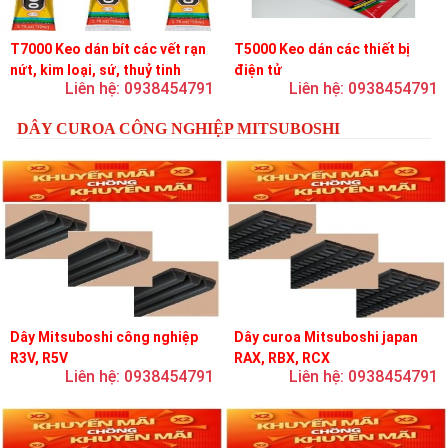
T7000 Keo dán bít các vết rạn
T5000 Keo dán các thiết bị
nứt, kim loại, sứ, thuỷ tinh
điện tử
Liên hệ: 0938454791
Liên hệ: 0938454791
DÂY CUROA CÔNG NGHIỆP MITSUBOSHI
Dây Mitsuboshi công nghiệp
Dây curoa Mitsuboshi japan
R3V, R5V
RAX, RBX, RCX
Liên hệ: 0938454791
Liên hệ: 0938454791