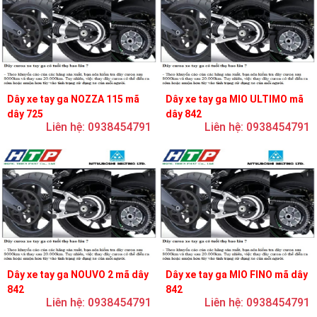
Dây xe tay ga NOZZA 115 mã
Dây xe tay ga MIO ULTIMO mã
dây 725
dây 842
Liên hệ: 0938454791
Liên hệ: 0938454791
Dây xe tay ga NOUVO 2 mã dây
Dây xe tay ga MIO FINO mã dây
842
842
Liên hệ: 0938454791
Liên hệ: 0938454791