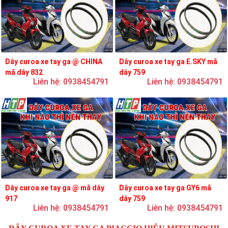
Dây curoa xe tay ga @ CHINA
Dây curoa xe tay ga E.SKY mã
mã dây 832
dây 759
Liên hệ: 0938454791
Liên hệ: 0938454791
Dây curoa xe tay ga @ mã dây
Dây curoa xe tay ga GY6 mã
917
dây 759
Liên hệ: 0938454791
Liên hệ: 0938454791