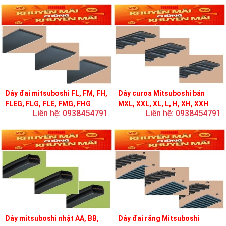
Dây đai mitsuboshi FL, FM, FH,
Dây curoa Mitsuboshi bản
FLEG, FLG, FLE, FMG, FHG
MXL, XXL, XL, L, H, XH, XXH
Liên hệ: 0938454791
Liên hệ: 0938454791
Dây mitsuboshi nhật AA, BB,
Dây đai răng Mitsuboshi