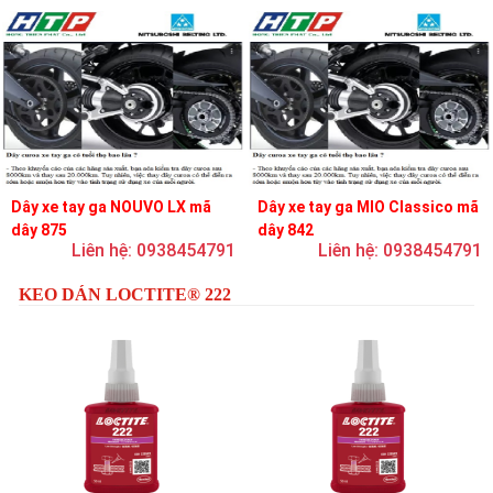
Dây xe tay ga NOUVO LX mã
Dây xe tay ga MIO Classico mã
dây 875
dây 842
Liên hệ: 0938454791
Liên hệ: 0938454791
KEO DÁN LOCTITE® 222