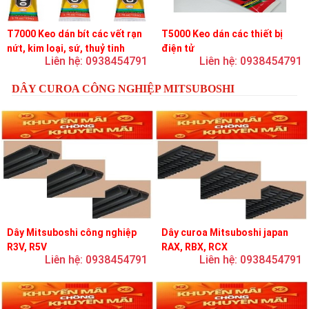
T7000 Keo dán bít các vết rạn
T5000 Keo dán các thiết bị
nứt, kim loại, sứ, thuỷ tinh
điện tử
Liên hệ: 0938454791
Liên hệ: 0938454791
DÂY CUROA CÔNG NGHIỆP MITSUBOSHI
Dây Mitsuboshi công nghiệp
Dây curoa Mitsuboshi japan
R3V, R5V
RAX, RBX, RCX
Liên hệ: 0938454791
Liên hệ: 0938454791