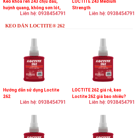
Keo khóa ren 243 chịu dầu,
LOCTITE 243 Medium
huỳnh quang, không sơn lót,
Strength
Liên hệ: 0938454791
Liên hệ: 0938454791
dễ tháo rời, độ bền trung bình
KEO DÁN LOCTITE® 262
Hướng dẫn sử dụng Loctite
LOCTITE 262 giá rẻ, keo
262
Loctite 262 giá bao nhiêu?
Liên hệ: 0938454791
Liên hệ: 0938454791