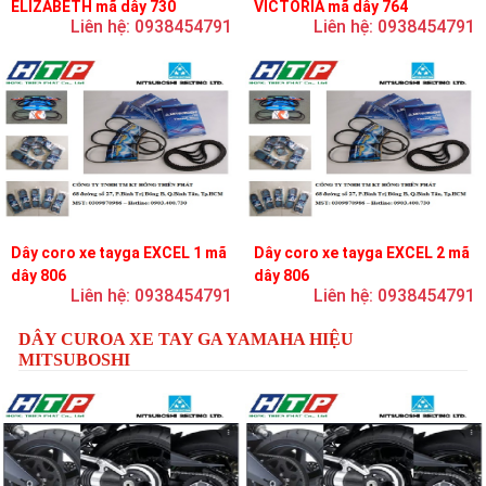
ELIZABETH mã dây 730
VICTORIA mã dây 764
Liên hệ: 0938454791
Liên hệ: 0938454791
Dây coro xe tayga EXCEL 1 mã
Dây coro xe tayga EXCEL 2 mã
dây 806
dây 806
Liên hệ: 0938454791
Liên hệ: 0938454791
DÂY CUROA XE TAY GA YAMAHA HIỆU
MITSUBOSHI