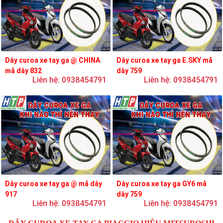
Dây curoa xe tay ga @ CHINA
Dây curoa xe tay ga E.SKY mã
mã dây 832
dây 759
Liên hệ: 0938454791
Liên hệ: 0938454791
Dây curoa xe tay ga @ mã dây
Dây curoa xe tay ga GY6 mã
917
dây 759
Liên hệ: 0938454791
Liên hệ: 0938454791