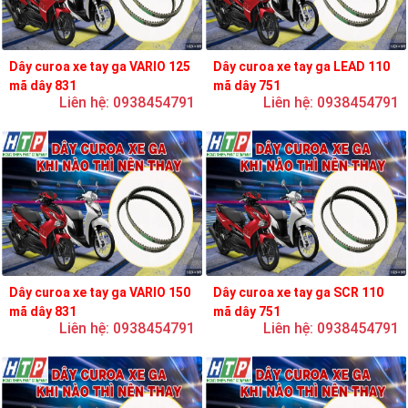
Dây curoa xe tay ga VARIO 125
Dây curoa xe tay ga LEAD 110
mã dây 831
mã dây 751
Liên hệ: 0938454791
Liên hệ: 0938454791
Dây curoa xe tay ga VARIO 150
Dây curoa xe tay ga SCR 110
mã dây 831
mã dây 751
Liên hệ: 0938454791
Liên hệ: 0938454791