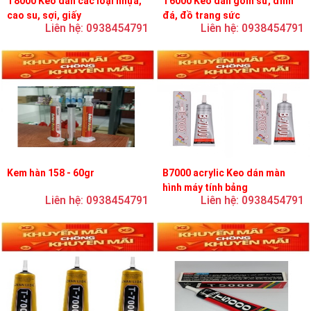
T8000 Keo dán các loại nhựa,
T6000 Keo dán gốm sứ, đính
cao su, sợi, giấy
đá, đồ trang sức
Liên hệ: 0938454791
Liên hệ: 0938454791
Kem hàn 158 - 60gr
B7000 acrylic Keo dán màn
hình máy tính bảng
Liên hệ: 0938454791
Liên hệ: 0938454791