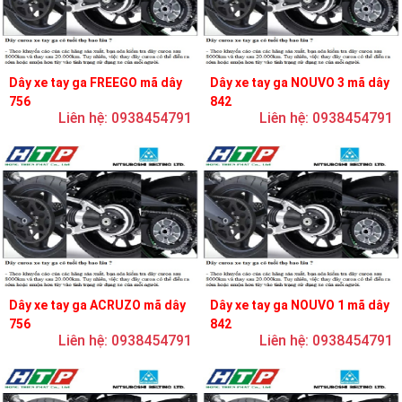
Dây xe tay ga FREEGO mã dây
Dây xe tay ga NOUVO 3 mã dây
756
842
Liên hệ: 0938454791
Liên hệ: 0938454791
Dây xe tay ga ACRUZO mã dây
Dây xe tay ga NOUVO 1 mã dây
756
842
Liên hệ: 0938454791
Liên hệ: 0938454791