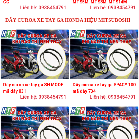
CC
MTS5M, MTS8M, MTS14M
Liên hệ: 0938454791
Liên hệ: 0938454791
DÂY CUROA XE TAY GA HONDA HIỆU MITSUBOSHI
Dây curoa xe tay ga SH MODE
Dây curoa xe tay ga SPACY 100
mã dây 831
mã dây 734
Liên hệ: 0938454791
Liên hệ: 0938454791