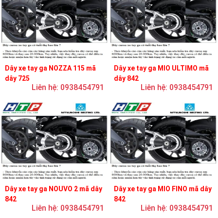
Dây xe tay ga NOZZA 115 mã
Dây xe tay ga MIO ULTIMO mã
dây 725
dây 842
Liên hệ: 0938454791
Liên hệ: 0938454791
Dây xe tay ga NOUVO 2 mã dây
Dây xe tay ga MIO FINO mã dây
842
842
Liên hệ: 0938454791
Liên hệ: 0938454791