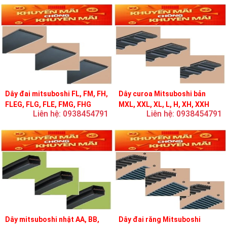
Dây đai mitsuboshi FL, FM, FH,
Dây curoa Mitsuboshi bản
FLEG, FLG, FLE, FMG, FHG
MXL, XXL, XL, L, H, XH, XXH
Liên hệ: 0938454791
Liên hệ: 0938454791
Dây mitsuboshi nhật AA, BB,
Dây đai răng Mitsuboshi