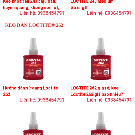
Keo khóa ren 243 chịu dầu,
LOCTITE 243 Medium
huỳnh quang, không sơn lót,
Strength
Liên hệ: 0938454791
Liên hệ: 0938454791
dễ tháo rời, độ bền trung bình
KEO DÁN LOCTITE® 262
Hướng dẫn sử dụng Loctite
LOCTITE 262 giá rẻ, keo
262
Loctite 262 giá bao nhiêu?
Liên hệ: 0938454791
Liên hệ: 0938454791