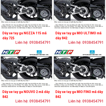
Dây xe tay ga NOZZA 115 mã
Dây xe tay ga MIO ULTIMO mã
dây 725
dây 842
Liên hệ: 0938454791
Liên hệ: 0938454791
Dây xe tay ga NOUVO 2 mã dây
Dây xe tay ga MIO FINO mã dây
842
842
Liên hệ: 0938454791
Liên hệ: 0938454791