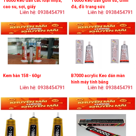
T8000 Keo dán các loại nhựa,
T6000 Keo dán gốm sứ, đính
cao su, sợi, giấy
đá, đồ trang sức
Liên hệ: 0938454791
Liên hệ: 0938454791
Kem hàn 158 - 60gr
B7000 acrylic Keo dán màn
hình máy tính bảng
Liên hệ: 0938454791
Liên hệ: 0938454791