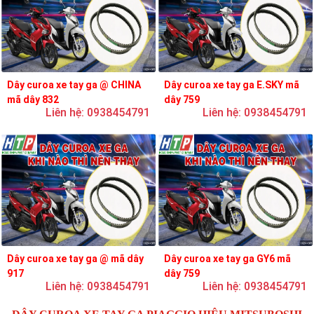
Dây curoa xe tay ga @ CHINA
Dây curoa xe tay ga E.SKY mã
mã dây 832
dây 759
Liên hệ: 0938454791
Liên hệ: 0938454791
Dây curoa xe tay ga @ mã dây
Dây curoa xe tay ga GY6 mã
917
dây 759
Liên hệ: 0938454791
Liên hệ: 0938454791