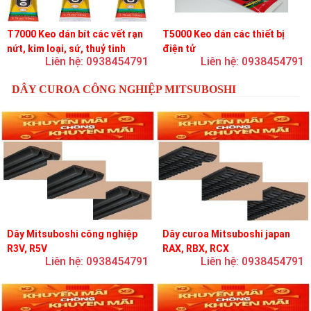
T7000 Keo dán bít các vết rạn
T5000 Keo dán các thiết bị
nứt, kim loại, sứ, thuỷ tinh
điện tử
Liên hệ: 0938454791
Liên hệ: 0938454791
DÂY CUROA CÔNG NGHIỆP MITSUBOSHI
Dây Mitsuboshi công nghiệp
Dây curoa Mitsuboshi japan
R3V, R5V
RAX, RBX, RCX
Liên hệ: 0938454791
Liên hệ: 0938454791