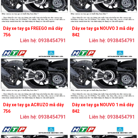
Dây xe tay ga FREEGO mã dây
Dây xe tay ga NOUVO 3 mã dây
756
842
Liên hệ: 0938454791
Liên hệ: 0938454791
Dây xe tay ga ACRUZO mã dây
Dây xe tay ga NOUVO 1 mã dây
756
842
Liên hệ: 0938454791
Liên hệ: 0938454791