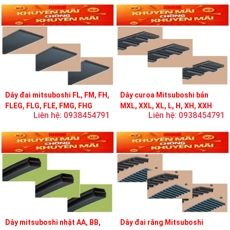
Dây đai mitsuboshi FL, FM, FH,
Dây curoa Mitsuboshi bản
FLEG, FLG, FLE, FMG, FHG
MXL, XXL, XL, L, H, XH, XXH
Liên hệ: 0938454791
Liên hệ: 0938454791
Dây mitsuboshi nhật AA, BB,
Dây đai răng Mitsuboshi