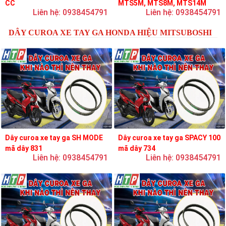
CC
MTS5M, MTS8M, MTS14M
Liên hệ: 0938454791
Liên hệ: 0938454791
DÂY CUROA XE TAY GA HONDA HIỆU MITSUBOSHI
Dây curoa xe tay ga SH MODE
Dây curoa xe tay ga SPACY 100
mã dây 831
mã dây 734
Liên hệ: 0938454791
Liên hệ: 0938454791