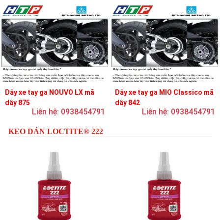
Dây xe tay ga NOUVO LX mã
Dây xe tay ga MIO Classico mã
dây 875
dây 842
Liên hệ: 0938454791
Liên hệ: 0938454791
KEO DÁN LOCTITE® 222