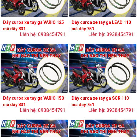
Dây curoa xe tay ga VARIO 125
Dây curoa xe tay ga LEAD 110
mã dây 831
mã dây 751
Liên hệ: 0938454791
Liên hệ: 0938454791
Dây curoa xe tay ga VARIO 150
Dây curoa xe tay ga SCR 110
mã dây 831
mã dây 751
Liên hệ: 0938454791
Liên hệ: 0938454791