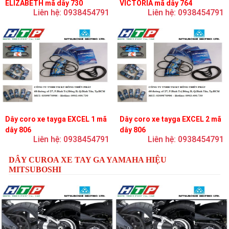
ELIZABETH mã dây 730
VICTORIA mã dây 764
Liên hệ: 0938454791
Liên hệ: 0938454791
Dây coro xe tayga EXCEL 1 mã
Dây coro xe tayga EXCEL 2 mã
dây 806
dây 806
Liên hệ: 0938454791
Liên hệ: 0938454791
DÂY CUROA XE TAY GA YAMAHA HIỆU
MITSUBOSHI