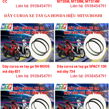
CC
MTS5M, MTS8M, MTS14M
Liên hệ: 0938454791
Liên hệ: 0938454791
DÂY CUROA XE TAY GA HONDA HIỆU MITSUBOSHI
Dây curoa xe tay ga SH MODE
Dây curoa xe tay ga SPACY 100
mã dây 831
mã dây 734
Liên hệ: 0938454791
Liên hệ: 0938454791