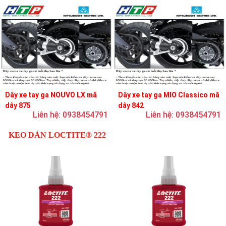
Dây xe tay ga NOUVO LX mã
Dây xe tay ga MIO Classico mã
dây 875
dây 842
Liên hệ: 0938454791
Liên hệ: 0938454791
KEO DÁN LOCTITE® 222