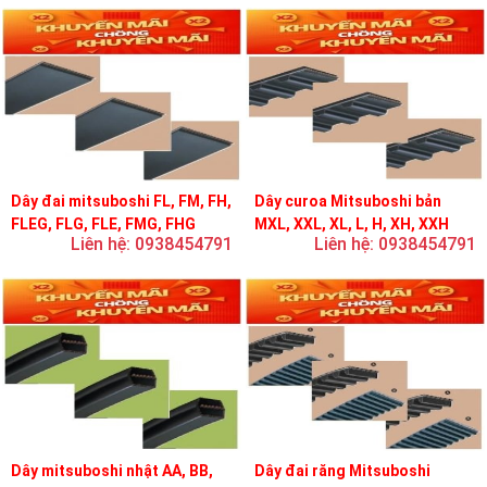
Dây đai mitsuboshi FL, FM, FH,
Dây curoa Mitsuboshi bản
FLEG, FLG, FLE, FMG, FHG
MXL, XXL, XL, L, H, XH, XXH
Liên hệ: 0938454791
Liên hệ: 0938454791
Dây mitsuboshi nhật AA, BB,
Dây đai răng Mitsuboshi