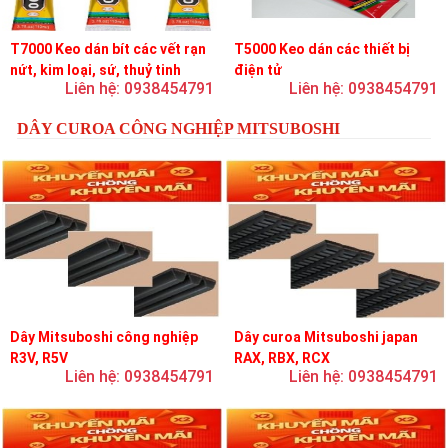
T7000 Keo dán bít các vết rạn
T5000 Keo dán các thiết bị
nứt, kim loại, sứ, thuỷ tinh
điện tử
Liên hệ: 0938454791
Liên hệ: 0938454791
DÂY CUROA CÔNG NGHIỆP MITSUBOSHI
Dây Mitsuboshi công nghiệp
Dây curoa Mitsuboshi japan
R3V, R5V
RAX, RBX, RCX
Liên hệ: 0938454791
Liên hệ: 0938454791