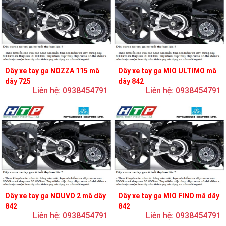
Dây xe tay ga NOZZA 115 mã
Dây xe tay ga MIO ULTIMO mã
dây 725
dây 842
Liên hệ: 0938454791
Liên hệ: 0938454791
Dây xe tay ga NOUVO 2 mã dây
Dây xe tay ga MIO FINO mã dây
842
842
Liên hệ: 0938454791
Liên hệ: 0938454791