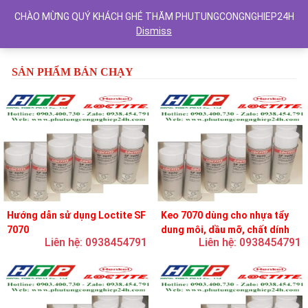
CHÀO MỪNG QUÝ KHÁCH GHÉ THĂM PHUTUNGCONGNGHIEP24H
Dismiss
Previous
Next
SẢN PHẨM BÁN CHẠY
Hướng dẫn sử dụng Loctite SF
Keo 7070 dùng cho nhựa tẩy
7070
dung môi, dầu mỡ, chất dính
Liên hệ: 0938454791
Liên hệ: 0938454791
và chất bôi trơn