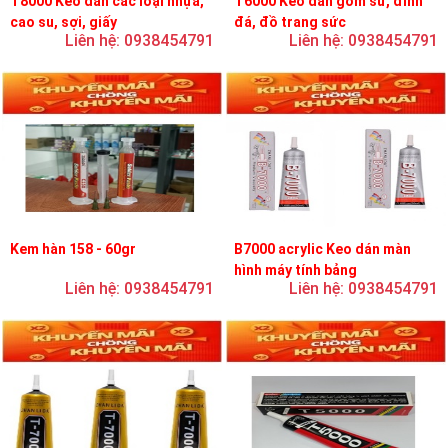
T8000 Keo dán các loại nhựa,
T6000 Keo dán gốm sứ, đính
cao su, sợi, giấy
đá, đồ trang sức
Liên hệ: 0938454791
Liên hệ: 0938454791
Kem hàn 158 - 60gr
B7000 acrylic Keo dán màn
hình máy tính bảng
Liên hệ: 0938454791
Liên hệ: 0938454791