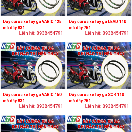
Dây curoa xe tay ga VARIO 125
Dây curoa xe tay ga LEAD 110
mã dây 831
mã dây 751
Liên hệ: 0938454791
Liên hệ: 0938454791
Dây curoa xe tay ga VARIO 150
Dây curoa xe tay ga SCR 110
mã dây 831
mã dây 751
Liên hệ: 0938454791
Liên hệ: 0938454791