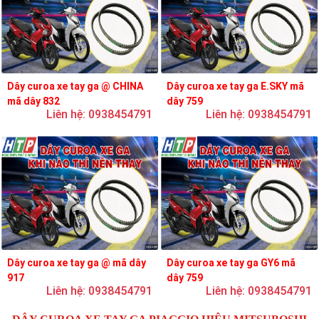
Dây curoa xe tay ga @ CHINA
Dây curoa xe tay ga E.SKY mã
mã dây 832
dây 759
Liên hệ: 0938454791
Liên hệ: 0938454791
Dây curoa xe tay ga @ mã dây
Dây curoa xe tay ga GY6 mã
917
dây 759
Liên hệ: 0938454791
Liên hệ: 0938454791