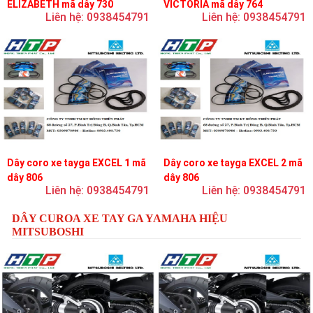
ELIZABETH mã dây 730
VICTORIA mã dây 764
Liên hệ: 0938454791
Liên hệ: 0938454791
Dây coro xe tayga EXCEL 1 mã
Dây coro xe tayga EXCEL 2 mã
dây 806
dây 806
Liên hệ: 0938454791
Liên hệ: 0938454791
DÂY CUROA XE TAY GA YAMAHA HIỆU
MITSUBOSHI