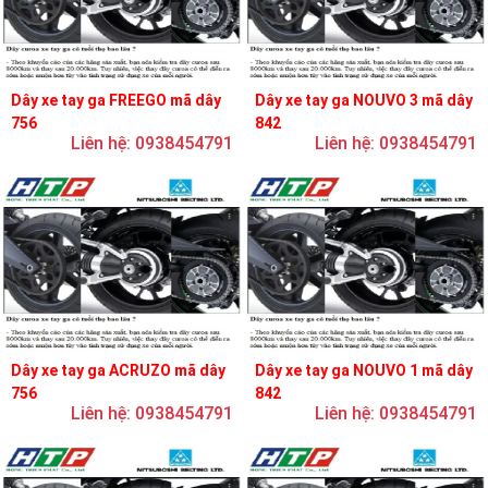
Dây xe tay ga FREEGO mã dây
Dây xe tay ga NOUVO 3 mã dây
756
842
Liên hệ: 0938454791
Liên hệ: 0938454791
Dây xe tay ga ACRUZO mã dây
Dây xe tay ga NOUVO 1 mã dây
756
842
Liên hệ: 0938454791
Liên hệ: 0938454791